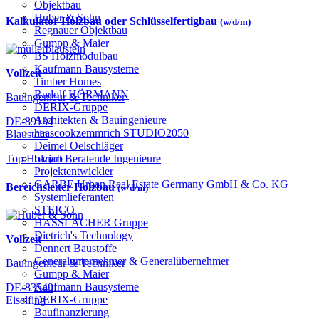
Objektbau
Huber & Sohn
Kalkulator Holzbau oder Schlüsselfertigbau
(w/d/m)
Regnauer Objektbau
Gumpp & Maier
BS Holzmodulbau
Kaufmann Bausysteme
Vollzeit
Timber Homes
Rudolf HÖRMANN
Bauingenieur & Techniker
DERIX-Gruppe
Architekten & Bauingenieure
DE-89134
haascookzemmrich STUDIO2050
Blaustein
Deimel Oelschläger
bauart Beratende Ingenieure
Top Holzjob
Projektentwickler
GARBE Urban Real Estate Germany GmbH & Co. KG
Bereichsleiter Holzbau
(w/d/m)
Systemlieferanten
STEICO
HASSLACHER Gruppe
Dietrich's Technology
Vollzeit
Dennert Baustoffe
Generalunternehmer & Generalübernehmer
Bauingenieur & Techniker
Gumpp & Maier
Kaufmann Bausysteme
DE-83549
DERIX-Gruppe
Eiselfing
Baufinanzierung