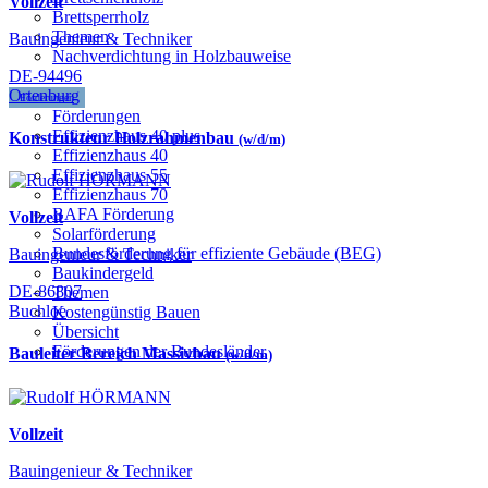
Vollzeit
Brettsperrholz
Themen
Bauingenieur & Techniker
Nachverdichtung in Holzbauweise
DE-94496
Ortenburg
Förderungen
Förderungen
Effizienzhaus 40 plus
Konstrukteur Holzrahmenbau
(w/d/m)
Effizienzhaus 40
Effizienzhaus 55
Effizienzhaus 70
BAFA Förderung
Vollzeit
Solarförderung
Bundesförderung für effiziente Gebäude (BEG)
Bauingenieur & Techniker
Baukindergeld
DE-86807
Themen
Buchloe
Kostengünstig Bauen
Übersicht
Förderungen der Bundesländer
Bauleiter Bereich Massivbau
(w/d/m)
Vollzeit
Bauingenieur & Techniker