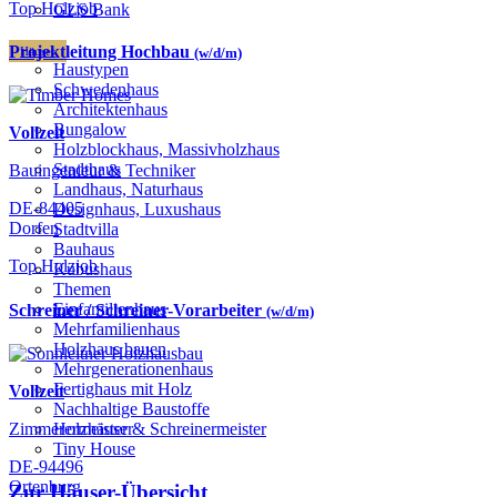
Top Holzjob
GLS Bank
Projektleitung Hochbau
Häuser
(w/d/m)
Haustypen
Schwedenhaus
Architektenhaus
Bungalow
Vollzeit
Holzblockhaus, Massivholzhaus
Stadthaus
Bauingenieur & Techniker
Landhaus, Naturhaus
DE-84405
Designhaus, Luxushaus
Dorfen
Stadtvilla
Bauhaus
Top Holzjob
Kubushaus
Themen
Einfamilienhaus
Schreiner / Schreiner-Vorarbeiter
(w/d/m)
Mehrfamilienhaus
Holzhaus bauen
Mehrgenerationenhaus
Fertighaus mit Holz
Vollzeit
Nachhaltige Baustoffe
Zimmerermeister & Schreinermeister
Holzhäuser
Tiny House
DE-94496
Ortenburg
Zur Häuser-Übersicht