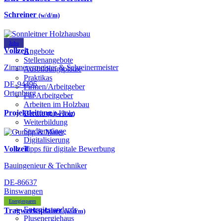
Schreiner
(w/d/m)
Jobs
Vollzeit
Angebote
Stellenangebote
Zimmerermeister & Schreinermeister
Ausbildungsplätze
Praktikas
DE-94496
Firmen/Arbeitgeber
Ortenburg
Für Arbeitgeber
Arbeiten im Holzbau
Projektleitung
Berufe mit Holz
(w/d/m)
Weiterbildung
Studiengänge
Digitalisierung
Vollzeit
Tipps für digitale Bewerbung
Bauingenieur & Techniker
DE-86637
Binswangen
Energiesparen
Energiestandards
Tragwerksplaner
(w/d/m)
Plusenergiehaus