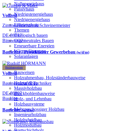
Nullenergiehaus
Passivhaus
Niedrigstenergiehaus
Vollzeit
Niedrigenergiehaus
Effizienzhaus
Zimmerermeister & Schreinermeister
Themen
DE-86637
Ökologisch bauen
Binswangen
CO2 neutrales Bauen
Erneuerbare Energien
Wärmedämmung
Bauleiter / Projektleiter Gewerbebau
(w/d/m)
Solaranlagen
Holzbauweisen
Bauweisen
Vollzeit
Holzrahmenbau, Holzständerbauweise
Holztafelbau
Bauingenieur & Techniker
Massivholzbau
DE-86807
Blockbohlenbauweise
Buchloe
Holz- und Lehmbau
Holzbausysteme
Mehrgeschossiger Holzbau
Bauleiter
(w/d/m)
Ingenieurholzbau
Holzhybridbau
Holzmodulbau
Brettschichtholz