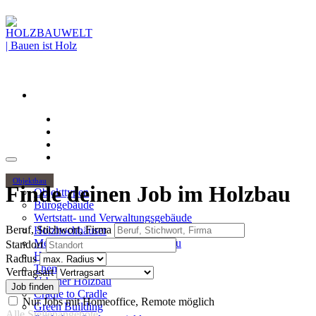
Objektbau
Finde deinen Job im Holzbau
Objekttypen
Bürogebäude
Wertstatt- und Verwaltungsgebäude
Beruf, Stichwort, Firma
Holzhochhäuser
Mehrgeschossiger Wohnungsbau
Standort
Hallenbau
Radius
Themen
Vertragsart
Urbaner Holzbau
Cradle to Cradle
Nur Jobs mit Homeoffice, Remote möglich
Green Building
Alle Stellenangebote