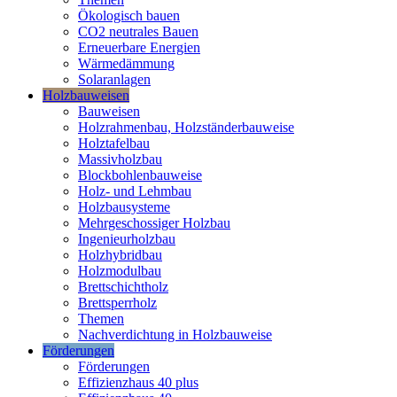
Ökologisch bauen
CO2 neutrales Bauen
Erneuerbare Energien
Wärmedämmung
Solaranlagen
Holzbauweisen
Bauweisen
Holzrahmenbau, Holzständerbauweise
Holztafelbau
Massivholzbau
Blockbohlenbauweise
Holz- und Lehmbau
Holzbausysteme
Mehrgeschossiger Holzbau
Ingenieurholzbau
Holzhybridbau
Holzmodulbau
Brettschichtholz
Brettsperrholz
Themen
Nachverdichtung in Holzbauweise
Förderungen
Förderungen
Effizienzhaus 40 plus