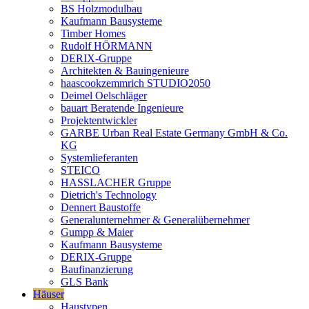
BS Holzmodulbau
Kaufmann Bausysteme
Timber Homes
Rudolf HÖRMANN
DERIX-Gruppe
Architekten & Bauingenieure
haascookzemmrich STUDIO2050
Deimel Oelschläger
bauart Beratende Ingenieure
Projektentwickler
GARBE Urban Real Estate Germany GmbH & Co.
KG
Systemlieferanten
STEICO
HASSLACHER Gruppe
Dietrich's Technology
Dennert Baustoffe
Generalunternehmer & Generalübernehmer
Gumpp & Maier
Kaufmann Bausysteme
DERIX-Gruppe
Baufinanzierung
GLS Bank
Häuser
Haustypen