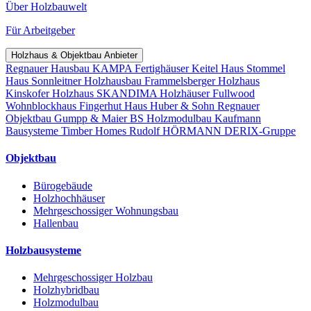
Über Holzbauwelt
Für Arbeitgeber
Holzhaus & Objektbau Anbieter
Regnauer Hausbau
KAMPA Fertighäuser
Keitel Haus
Stommel
Haus
Sonnleitner Holzhausbau
Frammelsberger Holzhaus
Kinskofer Holzhaus
SKANDIMA Holzhäuser
Fullwood
Wohnblockhaus
Fingerhut Haus
Huber & Sohn
Regnauer
Objektbau
Gumpp & Maier
BS Holzmodulbau
Kaufmann
Bausysteme
Timber Homes
Rudolf HÖRMANN
DERIX-Gruppe
Objektbau
Bürogebäude
Holzhochhäuser
Mehrgeschossiger Wohnungsbau
Hallenbau
Holzbausysteme
Mehrgeschossiger Holzbau
Holzhybridbau
Holzmodulbau