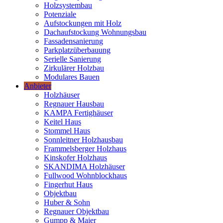
Holzsystembau
Potenziale
Aufstockungen mit Holz
Dachaufstockung Wohnungsbau
Fassadensanierung
Parkplatzüberbauung
Serielle Sanierung
Zirkulärer Holzbau
Modulares Bauen
Anbieter
Holzhäuser
Regnauer Hausbau
KAMPA Fertighäuser
Keitel Haus
Stommel Haus
Sonnleitner Holzhausbau
Frammelsberger Holzhaus
Kinskofer Holzhaus
SKANDIMA Holzhäuser
Fullwood Wohnblockhaus
Fingerhut Haus
Objektbau
Huber & Sohn
Regnauer Objektbau
Gumpp & Maier