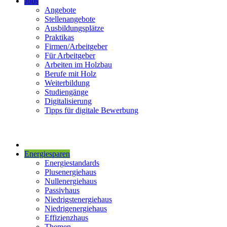
Jobs
Angebote
Stellenangebote
Ausbildungsplätze
Praktikas
Firmen/Arbeitgeber
Für Arbeitgeber
Arbeiten im Holzbau
Berufe mit Holz
Weiterbildung
Studiengänge
Digitalisierung
Tipps für digitale Bewerbung
Energiesparen
Energiestandards
Plusenergiehaus
Nullenergiehaus
Passivhaus
Niedrigstenergiehaus
Niedrigenergiehaus
Effizienzhaus
Themen