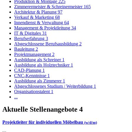
Produktion & Montage
225
Zimmerermeister & Schreinermeister
165
Architektur & Planung
97
Verkauf & Marketing
68
Innendienst & Verwaltung
64
Management & Projektleitung
34
IT & Digitales
31
Berufserfahrung
3
Abgeschlossene Berufsausbildung
2
Bauleitung
2
Projektmanagement
2
Ausbildung als Schreiner
1
Ausbildung als Holztechniker
1
CAD-Planung
1
CNC-Kenntnisse
1
Ausbildung als Zimmerer
1
Abgeschlossenes Studium / Weiterbildung
1
Organisationstalent
1
...
Aktuelle Stellenangebote
4
Projektleiter für individuellen Möbelbau
(w/d/m)