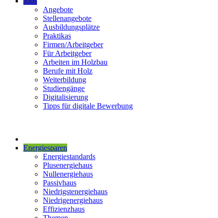
Jobs
Angebote
Stellenangebote
Ausbildungsplätze
Praktikas
Firmen/Arbeitgeber
Für Arbeitgeber
Arbeiten im Holzbau
Berufe mit Holz
Weiterbildung
Studiengänge
Digitalisierung
Tipps für digitale Bewerbung
Energiesparen
Energiestandards
Plusenergiehaus
Nullenergiehaus
Passivhaus
Niedrigstenergiehaus
Niedrigenergiehaus
Effizienzhaus
Themen