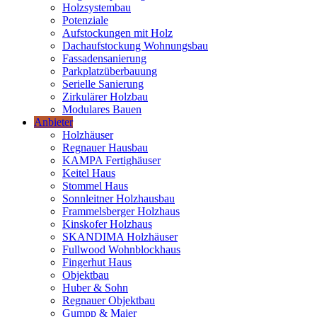
Holzsystembau
Potenziale
Aufstockungen mit Holz
Dachaufstockung Wohnungsbau
Fassadensanierung
Parkplatzüberbauung
Serielle Sanierung
Zirkulärer Holzbau
Modulares Bauen
Anbieter
Holzhäuser
Regnauer Hausbau
KAMPA Fertighäuser
Keitel Haus
Stommel Haus
Sonnleitner Holzhausbau
Frammelsberger Holzhaus
Kinskofer Holzhaus
SKANDIMA Holzhäuser
Fullwood Wohnblockhaus
Fingerhut Haus
Objektbau
Huber & Sohn
Regnauer Objektbau
Gumpp & Maier