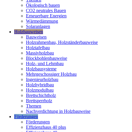
Ökologisch bauen
CO2 neutrales Bauen
Erneuerbare Energien
Wärmedämmung
Solaranlagen
Holzbauweisen
Bauweisen
Holzrahmenbau, Holzständerbauweise
Holztafelbau
Massivholzbau
Blockbohlenbauweise
Holz- und Lehmbau
Holzbausysteme
Mehrgeschossiger Holzbau
Ingenieurholzbau
Holzhybridbau
Holzmodulbau
Brettschichtholz
Brettsperrholz
Themen
Nachverdichtung in Holzbauweise
Förderungen
Förderungen
Effizienzhaus 40 plus