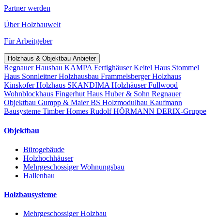
Partner werden
Über Holzbauwelt
Für Arbeitgeber
Holzhaus & Objektbau Anbieter
Regnauer Hausbau
KAMPA Fertighäuser
Keitel Haus
Stommel
Haus
Sonnleitner Holzhausbau
Frammelsberger Holzhaus
Kinskofer Holzhaus
SKANDIMA Holzhäuser
Fullwood
Wohnblockhaus
Fingerhut Haus
Huber & Sohn
Regnauer
Objektbau
Gumpp & Maier
BS Holzmodulbau
Kaufmann
Bausysteme
Timber Homes
Rudolf HÖRMANN
DERIX-Gruppe
Objektbau
Bürogebäude
Holzhochhäuser
Mehrgeschossiger Wohnungsbau
Hallenbau
Holzbausysteme
Mehrgeschossiger Holzbau