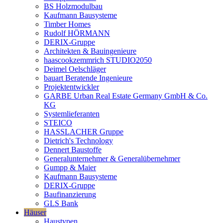
BS Holzmodulbau
Kaufmann Bausysteme
Timber Homes
Rudolf HÖRMANN
DERIX-Gruppe
Architekten & Bauingenieure
haascookzemmrich STUDIO2050
Deimel Oelschläger
bauart Beratende Ingenieure
Projektentwickler
GARBE Urban Real Estate Germany GmbH & Co.
KG
Systemlieferanten
STEICO
HASSLACHER Gruppe
Dietrich's Technology
Dennert Baustoffe
Generalunternehmer & Generalübernehmer
Gumpp & Maier
Kaufmann Bausysteme
DERIX-Gruppe
Baufinanzierung
GLS Bank
Häuser
Haustypen