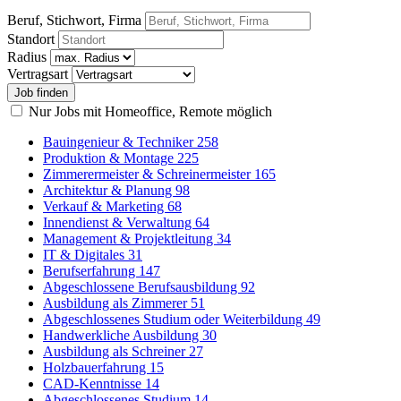
Beruf, Stichwort, Firma
Standort
Radius
Vertragsart
Nur Jobs mit Homeoffice, Remote möglich
Bauingenieur & Techniker
258
Produktion & Montage
225
Zimmerermeister & Schreinermeister
165
Architektur & Planung
98
Verkauf & Marketing
68
Innendienst & Verwaltung
64
Management & Projektleitung
34
IT & Digitales
31
Berufserfahrung
147
Abgeschlossene Berufsausbildung
92
Ausbildung als Zimmerer
51
Abgeschlossenes Studium oder Weiterbildung
49
Handwerkliche Ausbildung
30
Ausbildung als Schreiner
27
Holzbauerfahrung
15
CAD-Kenntnisse
14
Abgeschlossenes Studium
14