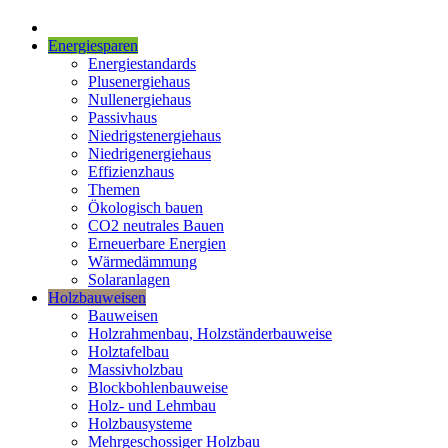
Energiesparen
Energiestandards
Plusenergiehaus
Nullenergiehaus
Passivhaus
Niedrigstenergiehaus
Niedrigenergiehaus
Effizienzhaus
Themen
Ökologisch bauen
CO2 neutrales Bauen
Erneuerbare Energien
Wärmedämmung
Solaranlagen
Holzbauweisen
Bauweisen
Holzrahmenbau, Holzständerbauweise
Holztafelbau
Massivholzbau
Blockbohlenbauweise
Holz- und Lehmbau
Holzbausysteme
Mehrgeschossiger Holzbau