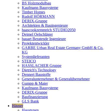
BS Holzmodulbau
Kaufmann Bausysteme
Timber Homes
Rudolf HÖRMANN
DERIX-Gruppe
Architekten & Bauingenieure
haascookzemmrich STUDIO2050
Deimel Oelschläger
bauart Beratende Ingenieure
Projektentwickler
GARBE Urban Real Estate Germany GmbH & Co.
KG
Systemlieferanten
STEICO
HASSLACHER Gruppe
Dietrich's Technology
Dennert Baustoffe
Generalunternehmer & Generalübernehmer
Gumpp & Maier
Kaufmann Bausysteme
DERIX-Gruppe
Baufinanzierung
GLS Bank
Häuser
Haustypen