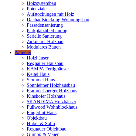
Holzsystembau
Potenziale
Aufstockungen mit Holz
Dachaufstockung Wohnungsbau
Fassadensanierung
Parkplatzüberbauung
Serielle Sanierung
Zirkulärer Holzbau
Modulares Bauen
Anbieter
Holzhäuser
Regnauer Hausbau
KAMPA Fertighäuser
Keitel Haus
Stommel Haus
Sonnleitner Holzhausbau
Frammelsberger Holzhaus
Kinskofer Holzhaus
SKANDIMA Holzhäuser
Fullwood Wohnblockhaus
Fingerhut Haus
Objektbau
Huber & Sohn
Regnauer Objektbau
Gumpp & Maier