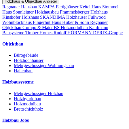
Holzhaus & Objektbau Anbieter
Regnauer Hausbau
KAMPA Fertighäuser
Keitel Haus
Stommel
Haus
Sonnleitner Holzhausbau
Frammelsberger Holzhaus
Kinskofer Holzhaus
SKANDIMA Holzhäuser
Fullwood
Wohnblockhaus
Fingerhut Haus
Huber & Sohn
Regnauer
Objektbau
Gumpp & Maier
BS Holzmodulbau
Kaufmann
Bausysteme
Timber Homes
Rudolf HÖRMANN
DERIX-Gruppe
Objektbau
Bürogebäude
Holzhochhäuser
Mehrgeschossiger Wohnungsbau
Hallenbau
Holzbausysteme
Mehrgeschossiger Holzbau
Holzhybridbau
Holzmodulbau
Brettschichtholz
Holzbau Jobs