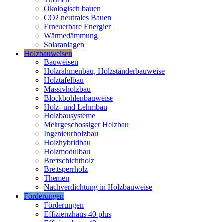
Ökologisch bauen
CO2 neutrales Bauen
Erneuerbare Energien
Wärmedämmung
Solaranlagen
Holzbauweisen
Bauweisen
Holzrahmenbau, Holzständerbauweise
Holztafelbau
Massivholzbau
Blockbohlenbauweise
Holz- und Lehmbau
Holzbausysteme
Mehrgeschossiger Holzbau
Ingenieurholzbau
Holzhybridbau
Holzmodulbau
Brettschichtholz
Brettsperrholz
Themen
Nachverdichtung in Holzbauweise
Förderungen
Förderungen
Effizienzhaus 40 plus