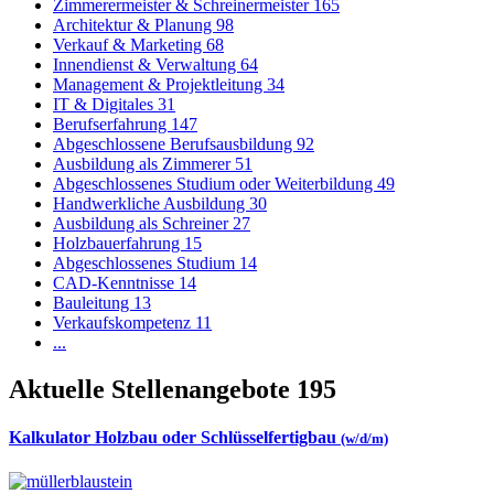
Zimmerermeister & Schreinermeister
165
Architektur & Planung
98
Verkauf & Marketing
68
Innendienst & Verwaltung
64
Management & Projektleitung
34
IT & Digitales
31
Berufserfahrung
147
Abgeschlossene Berufsausbildung
92
Ausbildung als Zimmerer
51
Abgeschlossenes Studium oder Weiterbildung
49
Handwerkliche Ausbildung
30
Ausbildung als Schreiner
27
Holzbauerfahrung
15
Abgeschlossenes Studium
14
CAD-Kenntnisse
14
Bauleitung
13
Verkaufskompetenz
11
...
Aktuelle Stellenangebote
195
Kalkulator Holzbau oder Schlüsselfertigbau
(w/d/m)