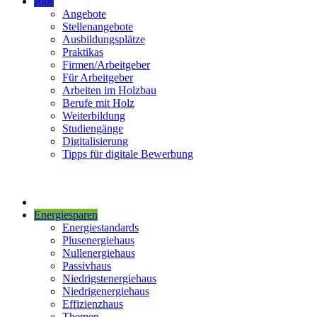
Jobs
Angebote
Stellenangebote
Ausbildungsplätze
Praktikas
Firmen/Arbeitgeber
Für Arbeitgeber
Arbeiten im Holzbau
Berufe mit Holz
Weiterbildung
Studiengänge
Digitalisierung
Tipps für digitale Bewerbung
Energiesparen
Energiestandards
Plusenergiehaus
Nullenergiehaus
Passivhaus
Niedrigstenergiehaus
Niedrigenergiehaus
Effizienzhaus
Themen