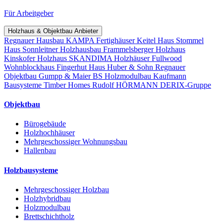
Für Arbeitgeber
Holzhaus & Objektbau Anbieter
Regnauer Hausbau
KAMPA Fertighäuser
Keitel Haus
Stommel
Haus
Sonnleitner Holzhausbau
Frammelsberger Holzhaus
Kinskofer Holzhaus
SKANDIMA Holzhäuser
Fullwood
Wohnblockhaus
Fingerhut Haus
Huber & Sohn
Regnauer
Objektbau
Gumpp & Maier
BS Holzmodulbau
Kaufmann
Bausysteme
Timber Homes
Rudolf HÖRMANN
DERIX-Gruppe
Objektbau
Bürogebäude
Holzhochhäuser
Mehrgeschossiger Wohnungsbau
Hallenbau
Holzbausysteme
Mehrgeschossiger Holzbau
Holzhybridbau
Holzmodulbau
Brettschichtholz