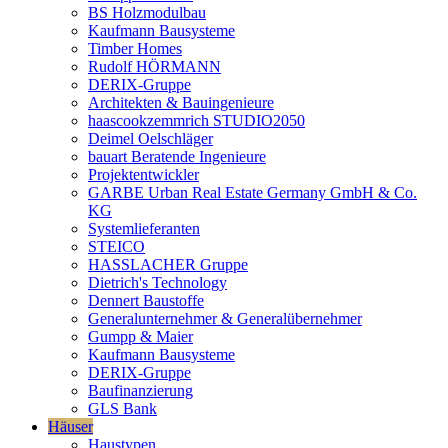
BS Holzmodulbau
Kaufmann Bausysteme
Timber Homes
Rudolf HÖRMANN
DERIX-Gruppe
Architekten & Bauingenieure
haascookzemmrich STUDIO2050
Deimel Oelschläger
bauart Beratende Ingenieure
Projektentwickler
GARBE Urban Real Estate Germany GmbH & Co.
KG
Systemlieferanten
STEICO
HASSLACHER Gruppe
Dietrich's Technology
Dennert Baustoffe
Generalunternehmer & Generalübernehmer
Gumpp & Maier
Kaufmann Bausysteme
DERIX-Gruppe
Baufinanzierung
GLS Bank
Häuser
Haustypen