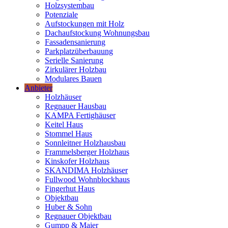
Holzsystembau
Potenziale
Aufstockungen mit Holz
Dachaufstockung Wohnungsbau
Fassadensanierung
Parkplatzüberbauung
Serielle Sanierung
Zirkulärer Holzbau
Modulares Bauen
Anbieter
Holzhäuser
Regnauer Hausbau
KAMPA Fertighäuser
Keitel Haus
Stommel Haus
Sonnleitner Holzhausbau
Frammelsberger Holzhaus
Kinskofer Holzhaus
SKANDIMA Holzhäuser
Fullwood Wohnblockhaus
Fingerhut Haus
Objektbau
Huber & Sohn
Regnauer Objektbau
Gumpp & Maier