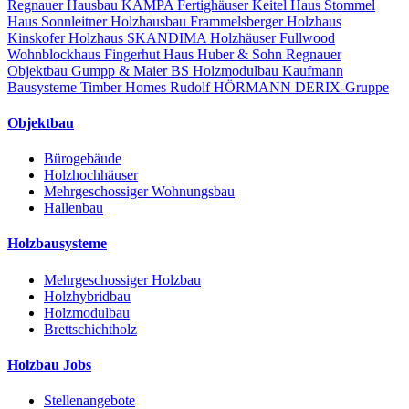
Regnauer Hausbau
KAMPA Fertighäuser
Keitel Haus
Stommel
Haus
Sonnleitner Holzhausbau
Frammelsberger Holzhaus
Kinskofer Holzhaus
SKANDIMA Holzhäuser
Fullwood
Wohnblockhaus
Fingerhut Haus
Huber & Sohn
Regnauer
Objektbau
Gumpp & Maier
BS Holzmodulbau
Kaufmann
Bausysteme
Timber Homes
Rudolf HÖRMANN
DERIX-Gruppe
Objektbau
Bürogebäude
Holzhochhäuser
Mehrgeschossiger Wohnungsbau
Hallenbau
Holzbausysteme
Mehrgeschossiger Holzbau
Holzhybridbau
Holzmodulbau
Brettschichtholz
Holzbau Jobs
Stellenangebote