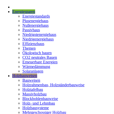
Energiesparen
Energiestandards
Plusenergiehaus
Nullenergiehaus
Passivhaus
Niedrigstenergiehaus
Niedrigenergiehaus
Effizienzhaus
Themen
Ökologisch bauen
CO2 neutrales Bauen
Erneuerbare Energien
Wärmedämmung
Solaranlagen
Holzbauweisen
Bauweisen
Holzrahmenbau, Holzständerbauweise
Holztafelbau
Massivholzbau
Blockbohlenbauweise
Holz- und Lehmbau
Holzbausysteme
Mehrgeschossiger Holzbau