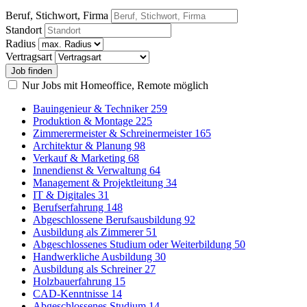
Beruf, Stichwort, Firma
Standort
Radius
Vertragsart
Nur Jobs mit Homeoffice, Remote möglich
Bauingenieur & Techniker
259
Produktion & Montage
225
Zimmerermeister & Schreinermeister
165
Architektur & Planung
98
Verkauf & Marketing
68
Innendienst & Verwaltung
64
Management & Projektleitung
34
IT & Digitales
31
Berufserfahrung
148
Abgeschlossene Berufsausbildung
92
Ausbildung als Zimmerer
51
Abgeschlossenes Studium oder Weiterbildung
50
Handwerkliche Ausbildung
30
Ausbildung als Schreiner
27
Holzbauerfahrung
15
CAD-Kenntnisse
14
Abgeschlossenes Studium
14