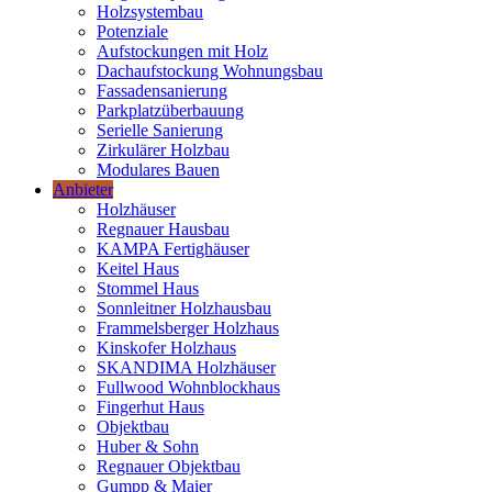
Holzsystembau
Potenziale
Aufstockungen mit Holz
Dachaufstockung Wohnungsbau
Fassadensanierung
Parkplatzüberbauung
Serielle Sanierung
Zirkulärer Holzbau
Modulares Bauen
Anbieter
Holzhäuser
Regnauer Hausbau
KAMPA Fertighäuser
Keitel Haus
Stommel Haus
Sonnleitner Holzhausbau
Frammelsberger Holzhaus
Kinskofer Holzhaus
SKANDIMA Holzhäuser
Fullwood Wohnblockhaus
Fingerhut Haus
Objektbau
Huber & Sohn
Regnauer Objektbau
Gumpp & Maier