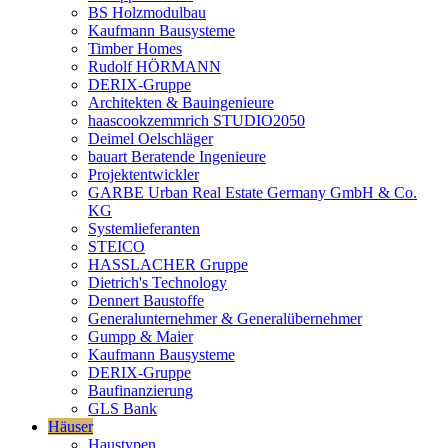
BS Holzmodulbau
Kaufmann Bausysteme
Timber Homes
Rudolf HÖRMANN
DERIX-Gruppe
Architekten & Bauingenieure
haascookzemmrich STUDIO2050
Deimel Oelschläger
bauart Beratende Ingenieure
Projektentwickler
GARBE Urban Real Estate Germany GmbH & Co.
KG
Systemlieferanten
STEICO
HASSLACHER Gruppe
Dietrich's Technology
Dennert Baustoffe
Generalunternehmer & Generalübernehmer
Gumpp & Maier
Kaufmann Bausysteme
DERIX-Gruppe
Baufinanzierung
GLS Bank
Häuser
Haustypen