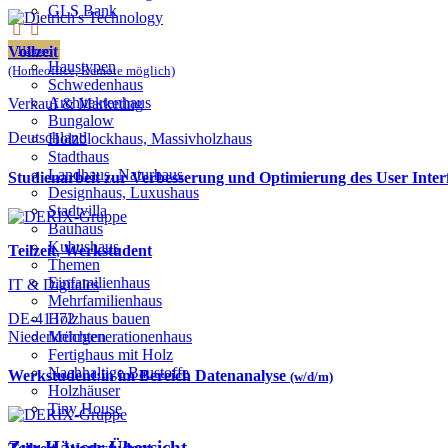
GLS Bank
Vollzeit
Häuser
Haustypen
(Homeoffice, Remote möglich)
Schwedenhaus
Architektenhaus
Verkauf & Marketing
Bungalow
Deutschland
Holzblockhaus, Massivholzhaus
Stadthaus
Landhaus, Naturhaus
Studienarbeit zur Verbesserung und Optimierung des User Inter
Designhaus, Luxushaus
Stadtvilla
Bauhaus
Kubushaus
Teilzeit
,
Werkstudent
Themen
Einfamilienhaus
IT & Digitales
Mehrfamilienhaus
DE-41372
Holzhaus bauen
Niederkrüchten
Mehrgenerationenhaus
Fertighaus mit Holz
Nachhaltige Baustoffe
Werkstudent:in im Bereich Datenanalyse
(w/d/m)
Holzhäuser
Tiny House
Zur Häuser-Übersicht