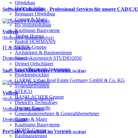
Objektbau
Huber & Sohn
Software Consultant - Professional Services für unsere CAD/
Regnauer Objektbau
Gumpp & Maier
BS Holzmodulbau
Kaufmann Bausysteme
Vollzeit
Timber Homes
(Homeoffice, Remote möglich)
Rudolf HÖRMANN
DERIX-Gruppe
IT & Digitales
Architekten & Bauingenieure
haascookzemmrich STUDIO2050
Deutschland
Deimel Oelschläger
bauart Beratende Ingenieure
SaaS Sales Mitarbeiter / Vertrieb
(w/d/m)
Projektentwickler
GARBE Urban Real Estate Germany GmbH & Co. KG
Systemlieferanten
STEICO
Vollzeit
HASSLACHER Gruppe
(Homeoffice, Remote möglich)
Dietrich's Technology
Dennert Baustoffe
Verkauf & Marketing
Generalunternehmer & Generalübernehmer
Gumpp & Maier
Deutschland
Kaufmann Bausysteme
DERIX-Gruppe
Pre-Sales Consultant im Vertrieb
(w/d/m)
Baufinanzierung