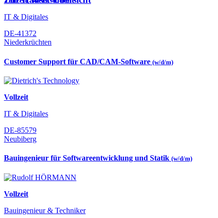
Teilzeit
,
Werkstudent
IT & Digitales
DE-41372
Niederkrüchten
Customer Support für CAD/CAM-Software
(w/d/m)
Vollzeit
IT & Digitales
DE-85579
Neubiberg
Bauingenieur für Softwareentwicklung und Statik
(w/d/m)
Vollzeit
Bauingenieur & Techniker