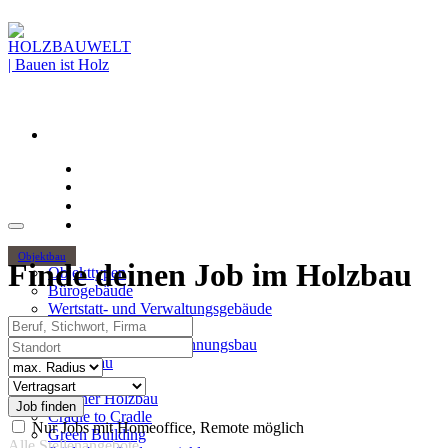
Objektbau
Finde deinen Job im Holzbau
Objekttypen
Bürogebäude
Wertstatt- und Verwaltungsgebäude
Beruf, Stichwort, Firma
Holzhochhäuser
Standort
Mehrgeschossiger Wohnungsbau
Hallenbau
Radius
Themen
Vertragsart
Urbaner Holzbau
Cradle to Cradle
Nur Jobs mit Homeoffice, Remote möglich
Green Building
Alle Stellenangebote