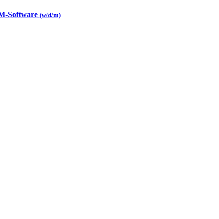
CAM-Software
(w/d/m)