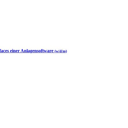
faces einer Anlagensoftware
(w/d/m)