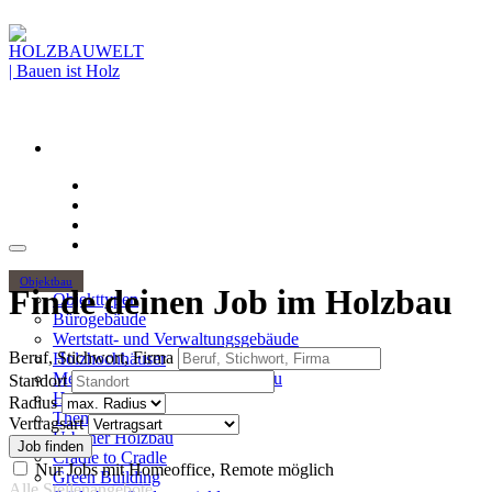
Objektbau
Finde deinen Job im Holzbau
Objekttypen
Bürogebäude
Wertstatt- und Verwaltungsgebäude
Beruf, Stichwort, Firma
Holzhochhäuser
Mehrgeschossiger Wohnungsbau
Standort
Hallenbau
Radius
Themen
Vertragsart
Urbaner Holzbau
Cradle to Cradle
Nur Jobs mit Homeoffice, Remote möglich
Green Building
Alle Stellenangebote