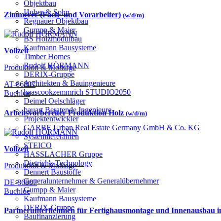
Objektbau
Huber & Sohn
Zimmerer (Fach- und Vorarbeiter)
(w/d/m)
Regnauer Objektbau
Gumpp & Maier
BS Holzmodulbau
Kaufmann Bausysteme
Vollzeit
Timber Homes
Rudolf HÖRMANN
Produktion & Montage
DERIX-Gruppe
Architekten & Bauingenieure
AT-86807
haascookzemmrich STUDIO2050
Buchloe
Deimel Oelschläger
bauart Beratende Ingenieure
Arbeitsvorbereiter Produktion Holz
(w/d/m)
Projektentwickler
GARBE Urban Real Estate Germany GmbH & Co. KG
Systemlieferanten
STEICO
Vollzeit
HASSLACHER Gruppe
Dietrich's Technology
Produktion & Montage
Dennert Baustoffe
Generalunternehmer & Generalübernehmer
DE-86807
Gumpp & Maier
Buchloe
Kaufmann Bausysteme
DERIX-Gruppe
Partnerunternehmen für Fertighausmontage und Innenausbau
Baufinanzierung