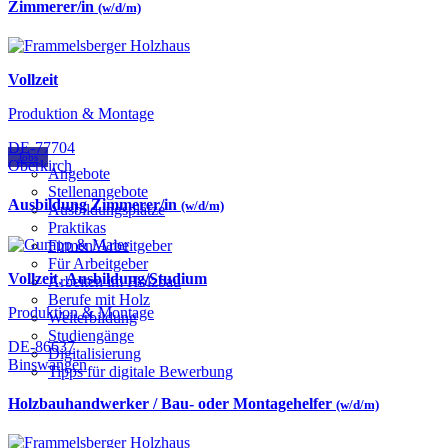
Zimmerer/in
(w/d/m)
Vollzeit
Produktion & Montage
DE-77704
Jobs
Oberkirch
Angebote
Stellenangebote
Ausbildung Zimmerer/in
(w/d/m)
Ausbildungsplätze
Praktikas
Firmen/Arbeitgeber
Für Arbeitgeber
Vollzeit
,
Ausbildung/Studium
Arbeiten im Holzbau
Berufe mit Holz
Produktion & Montage
Weiterbildung
Studiengänge
DE-86637
Digitalisierung
Binswangen
Tipps für digitale Bewerbung
Holzbauhandwerker / Bau- oder Montagehelfer
(w/d/m)