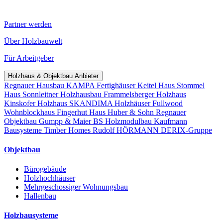
Partner werden
Über Holzbauwelt
Für Arbeitgeber
Holzhaus & Objektbau Anbieter
Regnauer Hausbau
KAMPA Fertighäuser
Keitel Haus
Stommel
Haus
Sonnleitner Holzhausbau
Frammelsberger Holzhaus
Kinskofer Holzhaus
SKANDIMA Holzhäuser
Fullwood
Wohnblockhaus
Fingerhut Haus
Huber & Sohn
Regnauer
Objektbau
Gumpp & Maier
BS Holzmodulbau
Kaufmann
Bausysteme
Timber Homes
Rudolf HÖRMANN
DERIX-Gruppe
Objektbau
Bürogebäude
Holzhochhäuser
Mehrgeschossiger Wohnungsbau
Hallenbau
Holzbausysteme