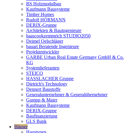
BS Holzmodulbau
Kaufmann Bausysteme
Timber Homes
Rudolf HÖRMANN
DERIX-Gruppe
Architekten & Bauingenieure
haascookzemmrich STUDIO2050
Deimel Oelschläger
bauart Beratende Ingenieure
Projektentwickler
GARBE Urban Real Estate Germany GmbH & Co.
KG
Systemlieferanten
STEICO
HASSLACHER Gruppe
Dietrich's Technology
Dennert Baustoffe
Generalunternehmer & Generalübernehmer
Gumpp & Maier
Kaufmann Bausysteme
DERIX-Gruppe
Baufinanzierung
GLS Bank
Häuser
Haustypen