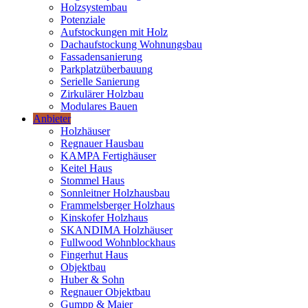
Holzsystembau
Potenziale
Aufstockungen mit Holz
Dachaufstockung Wohnungsbau
Fassadensanierung
Parkplatzüberbauung
Serielle Sanierung
Zirkulärer Holzbau
Modulares Bauen
Anbieter
Holzhäuser
Regnauer Hausbau
KAMPA Fertighäuser
Keitel Haus
Stommel Haus
Sonnleitner Holzhausbau
Frammelsberger Holzhaus
Kinskofer Holzhaus
SKANDIMA Holzhäuser
Fullwood Wohnblockhaus
Fingerhut Haus
Objektbau
Huber & Sohn
Regnauer Objektbau
Gumpp & Maier