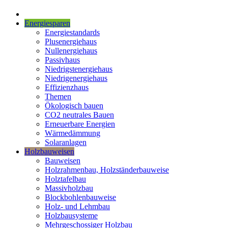
Energiesparen
Energiestandards
Plusenergiehaus
Nullenergiehaus
Passivhaus
Niedrigstenergiehaus
Niedrigenergiehaus
Effizienzhaus
Themen
Ökologisch bauen
CO2 neutrales Bauen
Erneuerbare Energien
Wärmedämmung
Solaranlagen
Holzbauweisen
Bauweisen
Holzrahmenbau, Holzständerbauweise
Holztafelbau
Massivholzbau
Blockbohlenbauweise
Holz- und Lehmbau
Holzbausysteme
Mehrgeschossiger Holzbau