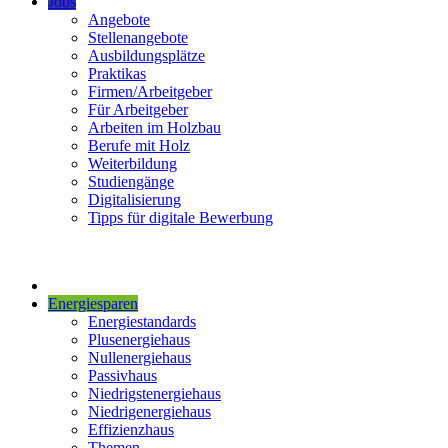
Jobs
Angebote
Stellenangebote
Ausbildungsplätze
Praktikas
Firmen/Arbeitgeber
Für Arbeitgeber
Arbeiten im Holzbau
Berufe mit Holz
Weiterbildung
Studiengänge
Digitalisierung
Tipps für digitale Bewerbung
Energiesparen
Energiestandards
Plusenergiehaus
Nullenergiehaus
Passivhaus
Niedrigstenergiehaus
Niedrigenergiehaus
Effizienzhaus
Themen