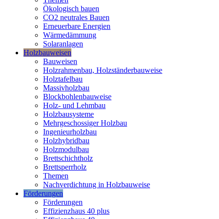
Ökologisch bauen
CO2 neutrales Bauen
Erneuerbare Energien
Wärmedämmung
Solaranlagen
Holzbauweisen
Bauweisen
Holzrahmenbau, Holzständerbauweise
Holztafelbau
Massivholzbau
Blockbohlenbauweise
Holz- und Lehmbau
Holzbausysteme
Mehrgeschossiger Holzbau
Ingenieurholzbau
Holzhybridbau
Holzmodulbau
Brettschichtholz
Brettsperrholz
Themen
Nachverdichtung in Holzbauweise
Förderungen
Förderungen
Effizienzhaus 40 plus