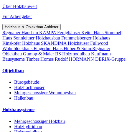
Über Holzbauwelt
Für Arbeitgeber
Holzhaus & Objektbau Anbieter
Regnauer Hausbau
KAMPA Fertighäuser
Keitel Haus
Stommel
Haus
Sonnleitner Holzhausbau
Frammelsberger Holzhaus
Kinskofer Holzhaus
SKANDIMA Holzhäuser
Fullwood
Wohnblockhaus
Fingerhut Haus
Huber & Sohn
Regnauer
Objektbau
Gumpp & Maier
BS Holzmodulbau
Kaufmann
Bausysteme
Timber Homes
Rudolf HÖRMANN
DERIX-Gruppe
Objektbau
Bürogebäude
Holzhochhäuser
Mehrgeschossiger Wohnungsbau
Hallenbau
Holzbausysteme
Mehrgeschossiger Holzbau
Holzhybridbau
Holzmodulbau