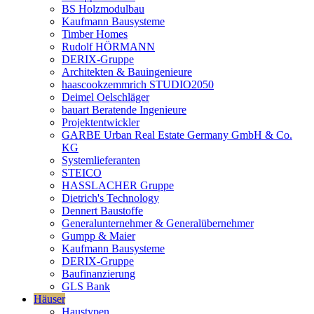
BS Holzmodulbau
Kaufmann Bausysteme
Timber Homes
Rudolf HÖRMANN
DERIX-Gruppe
Architekten & Bauingenieure
haascookzemmrich STUDIO2050
Deimel Oelschläger
bauart Beratende Ingenieure
Projektentwickler
GARBE Urban Real Estate Germany GmbH & Co.
KG
Systemlieferanten
STEICO
HASSLACHER Gruppe
Dietrich's Technology
Dennert Baustoffe
Generalunternehmer & Generalübernehmer
Gumpp & Maier
Kaufmann Bausysteme
DERIX-Gruppe
Baufinanzierung
GLS Bank
Häuser
Haustypen