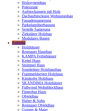
Holzsystembau
Potenziale
Aufstockungen mit Holz
Dachaufstockung Wohnungsbau
Fassadensanierung
Parkplatzüberbauung
Serielle Sanierung
Zirkulärer Holzbau
Modulares Bauen
Anbieter
Holzhäuser
Regnauer Hausbau
KAMPA Fertighäuser
Keitel Haus
Stommel Haus
Sonnleitner Holzhausbau
Frammelsberger Holzhaus
Kinskofer Holzhaus
SKANDIMA Holzhäuser
Fullwood Wohnblockhaus
Fingerhut Haus
Objektbau
Huber & Sohn
Regnauer Objektbau
Gumpp & Maier