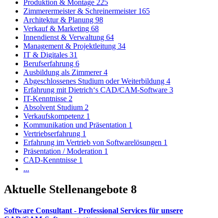
Produktion & Montage
225
Zimmerermeister & Schreinermeister
165
Architektur & Planung
98
Verkauf & Marketing
68
Innendienst & Verwaltung
64
Management & Projektleitung
34
IT & Digitales
31
Berufserfahrung
6
Ausbildung als Zimmerer
4
Abgeschlossenes Studium oder Weiterbildung
4
Erfahrung mit Dietrich‘s CAD/CAM-Software
3
IT-Kenntnisse
2
Absolvent Studium
2
Verkaufskompetenz
1
Kommunikation und Präsentation
1
Vertriebserfahrung
1
Erfahrung im Vertrieb von Softwarelösungen
1
Präsentation / Moderation
1
CAD-Kenntnisse
1
...
Aktuelle Stellenangebote
8
Software Consultant - Professional Services für unsere