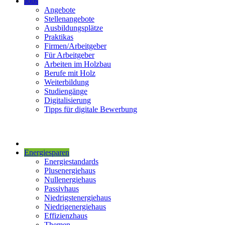
Jobs
Angebote
Stellenangebote
Ausbildungsplätze
Praktikas
Firmen/Arbeitgeber
Für Arbeitgeber
Arbeiten im Holzbau
Berufe mit Holz
Weiterbildung
Studiengänge
Digitalisierung
Tipps für digitale Bewerbung
Energiesparen
Energiestandards
Plusenergiehaus
Nullenergiehaus
Passivhaus
Niedrigstenergiehaus
Niedrigenergiehaus
Effizienzhaus
Themen