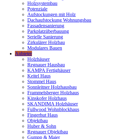
Holzsystembau
Potenziale
Aufstockungen mit Holz
Dachaufstockung Wohnungsbau
Fassadensanierung
Parkplatzüberbauung
Serielle Sanierung
Zirkulärer Holzbau
Modulares Bauen
Anbieter
Holzhäuser
Regnauer Hausbau
KAMPA Fertighäuser
Keitel Haus
Stommel Haus
Sonnleitner Holzhausbau
Frammelsberger Holzhaus
Kinskofer Holzhaus
SKANDIMA Holzhäuser
Fullwood Wohnblockhaus
Fingerhut Haus
Objektbau
Huber & Sohn
Regnauer Objektbau
Gumpp & Maier