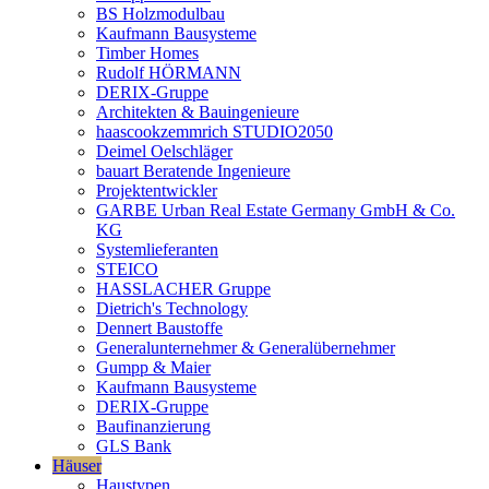
BS Holzmodulbau
Kaufmann Bausysteme
Timber Homes
Rudolf HÖRMANN
DERIX-Gruppe
Architekten & Bauingenieure
haascookzemmrich STUDIO2050
Deimel Oelschläger
bauart Beratende Ingenieure
Projektentwickler
GARBE Urban Real Estate Germany GmbH & Co.
KG
Systemlieferanten
STEICO
HASSLACHER Gruppe
Dietrich's Technology
Dennert Baustoffe
Generalunternehmer & Generalübernehmer
Gumpp & Maier
Kaufmann Bausysteme
DERIX-Gruppe
Baufinanzierung
GLS Bank
Häuser
Haustypen