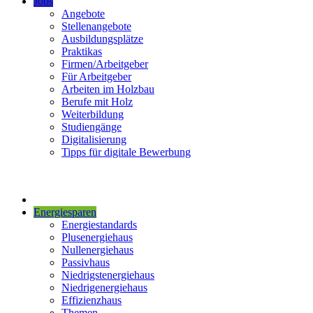
Jobs
Angebote
Stellenangebote
Ausbildungsplätze
Praktikas
Firmen/Arbeitgeber
Für Arbeitgeber
Arbeiten im Holzbau
Berufe mit Holz
Weiterbildung
Studiengänge
Digitalisierung
Tipps für digitale Bewerbung
Energiesparen
Energiestandards
Plusenergiehaus
Nullenergiehaus
Passivhaus
Niedrigstenergiehaus
Niedrigenergiehaus
Effizienzhaus
Themen