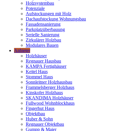
Holzsystembau
Potenziale
Aufstockungen mit Holz
Dachaufstockung Wohnungsbau
Fassadensanierung
Parkplatzüberbauung
Serielle Sanierung
Zirkulärer Holzbau
Modulares Bauen
Anbieter
Holzhäuser
Regnauer Hausbau
KAMPA Fertighäuser
Keitel Haus
Stommel Haus
Sonnleitner Holzhausbau
Frammelsberger Holzhaus
Kinskofer Holzhaus
SKANDIMA Holzhäuser
Fullwood Wohnblockhaus
Fingerhut Haus
Objektbau
Huber & Sohn
Regnauer Objektbau
Gumpp & Maier