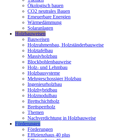
Ökologisch bauen
CO2 neutrales Bauen
Erneuerbare Energien
Wärmedämmung
Solaranlagen
Holzbauweisen
Bauweisen
Holzrahmenbau, Holzständerbauweise
Holztafelbau
Massivholzbau
Blockbohlenbauweise
Holz- und Lehmbau
Holzbausysteme
Mehrgeschossiger Holzbau
Ingenieurholzbau
Holzhybridbau
Holzmodulbau
Brettschichtholz
Brettsperrholz
Themen
Nachverdichtung in Holzbauweise
Förderungen
Förderungen
Effizienzhaus 40 plus