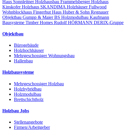
Haus
Sonnleitner Holzhausbau
Frammelsberger Holzhaus
Kinskofer Holzhaus
SKANDIMA Holzhäuser
Fullwood
Wohnblockhaus
Fingerhut Haus
Huber & Sohn
Regnauer
Objektbau
Gumpp & Maier
BS Holzmodulbau
Kaufmann
Bausysteme
Timber Homes
Rudolf HÖRMANN
DERIX-Gruppe
Objektbau
Bürogebäude
Holzhochhäuser
Mehrgeschossiger Wohnungsbau
Hallenbau
Holzbausysteme
Mehrgeschossiger Holzbau
Holzhybridbau
Holzmodulbau
Brettschichtholz
Holzbau Jobs
Stellenangebote
Firmen/Arbeitgeber