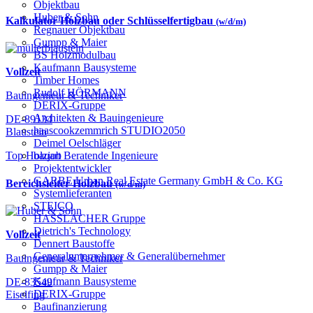
Objektbau
Huber & Sohn
Kalkulator Holzbau oder Schlüsselfertigbau
(w/d/m)
Regnauer Objektbau
Gumpp & Maier
BS Holzmodulbau
Kaufmann Bausysteme
Vollzeit
Timber Homes
Rudolf HÖRMANN
Bauingenieur & Techniker
DERIX-Gruppe
Architekten & Bauingenieure
DE-89134
haascookzemmrich STUDIO2050
Blaustein
Deimel Oelschläger
bauart Beratende Ingenieure
Top Holzjob
Projektentwickler
GARBE Urban Real Estate Germany GmbH & Co. KG
Bereichsleiter Holzbau
(w/d/m)
Systemlieferanten
STEICO
HASSLACHER Gruppe
Dietrich's Technology
Vollzeit
Dennert Baustoffe
Generalunternehmer & Generalübernehmer
Bauingenieur & Techniker
Gumpp & Maier
Kaufmann Bausysteme
DE-83549
DERIX-Gruppe
Eiselfing
Baufinanzierung