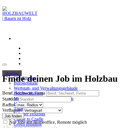
Objektbau
Finde deinen Job im Holzbau
Objekttypen
Bürogebäude
Wertstatt- und Verwaltungsgebäude
Beruf, Stichwort, Firma
Holzhochhäuser
Mehrgeschossiger Wohnungsbau
Standort
Hallenbau
Radius
Themen
Vertragsart
Urbaner Holzbau
Cradle to Cradle
Nur Jobs mit Homeoffice, Remote möglich
Green Building
Alle Stellenangebote