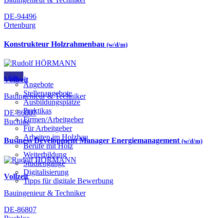
DE-94496
Ortenburg
Konstrukteur Holzrahmenbau
(w/d/m)
Jobs
Vollzeit
Angebote
Stellenangebote
Bauingenieur & Techniker
Ausbildungsplätze
Praktikas
DE-86807
Firmen/Arbeitgeber
Buchloe
Für Arbeitgeber
Arbeiten im Holzbau
Business Development Manager Energiemanagement
(w/d/m)
Berufe mit Holz
Weiterbildung
Studiengänge
Digitalisierung
Vollzeit
Tipps für digitale Bewerbung
Bauingenieur & Techniker
DE-86807