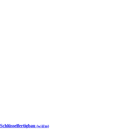
 Schlüsselfertigbau
(w/d/m)