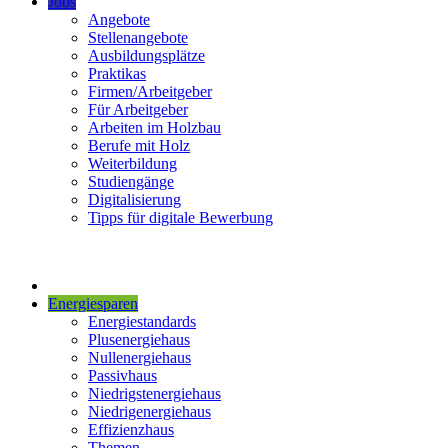
Jobs
Angebote
Stellenangebote
Ausbildungsplätze
Praktikas
Firmen/Arbeitgeber
Für Arbeitgeber
Arbeiten im Holzbau
Berufe mit Holz
Weiterbildung
Studiengänge
Digitalisierung
Tipps für digitale Bewerbung
Energiesparen
Energiestandards
Plusenergiehaus
Nullenergiehaus
Passivhaus
Niedrigstenergiehaus
Niedrigenergiehaus
Effizienzhaus
Themen