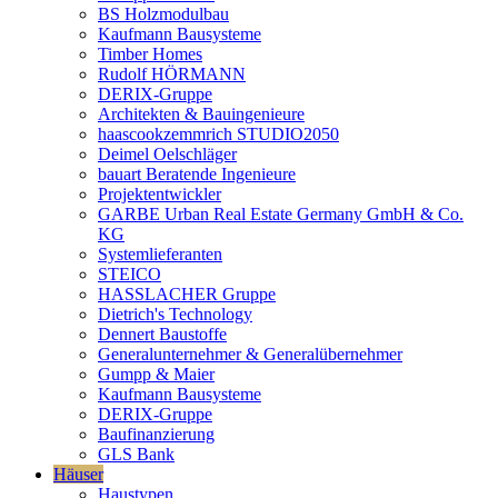
BS Holzmodulbau
Kaufmann Bausysteme
Timber Homes
Rudolf HÖRMANN
DERIX-Gruppe
Architekten & Bauingenieure
haascookzemmrich STUDIO2050
Deimel Oelschläger
bauart Beratende Ingenieure
Projektentwickler
GARBE Urban Real Estate Germany GmbH & Co.
KG
Systemlieferanten
STEICO
HASSLACHER Gruppe
Dietrich's Technology
Dennert Baustoffe
Generalunternehmer & Generalübernehmer
Gumpp & Maier
Kaufmann Bausysteme
DERIX-Gruppe
Baufinanzierung
GLS Bank
Häuser
Haustypen