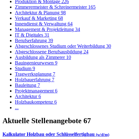
Produktion & Montage
226
Zimmerermeister & Schreinermeister
165
Architektur & Planung
98
Verkauf & Marketing
68
Innendienst & Verwaltung
64
Management & Projektleitung
34
IT & Digitales
31
Berufserfahrung
39
Abgeschlossenes Studium oder Weiterbildung
30
Abgeschlossene Berufsausbildung
24
Ausbildung als Zimmerer
10
Bauingenieurwesen
9
Studium
9
Tragwerksplanung
7
Holzbauerfahrung
7
Bauleitung
7
Projektmanagement
6
Architektur
6
Holzbaukompetenz
6
...
Aktuelle Stellenangebote
67
Kalkulator Holzbau oder Schlüsselfertigbau
(w/d/m)