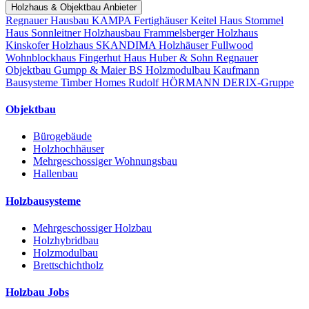
Holzhaus & Objektbau Anbieter
Regnauer Hausbau
KAMPA Fertighäuser
Keitel Haus
Stommel
Haus
Sonnleitner Holzhausbau
Frammelsberger Holzhaus
Kinskofer Holzhaus
SKANDIMA Holzhäuser
Fullwood
Wohnblockhaus
Fingerhut Haus
Huber & Sohn
Regnauer
Objektbau
Gumpp & Maier
BS Holzmodulbau
Kaufmann
Bausysteme
Timber Homes
Rudolf HÖRMANN
DERIX-Gruppe
Objektbau
Bürogebäude
Holzhochhäuser
Mehrgeschossiger Wohnungsbau
Hallenbau
Holzbausysteme
Mehrgeschossiger Holzbau
Holzhybridbau
Holzmodulbau
Brettschichtholz
Holzbau Jobs