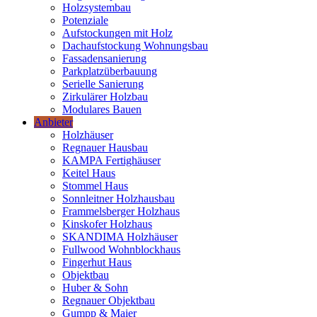
Holzsystembau
Potenziale
Aufstockungen mit Holz
Dachaufstockung Wohnungsbau
Fassadensanierung
Parkplatzüberbauung
Serielle Sanierung
Zirkulärer Holzbau
Modulares Bauen
Anbieter
Holzhäuser
Regnauer Hausbau
KAMPA Fertighäuser
Keitel Haus
Stommel Haus
Sonnleitner Holzhausbau
Frammelsberger Holzhaus
Kinskofer Holzhaus
SKANDIMA Holzhäuser
Fullwood Wohnblockhaus
Fingerhut Haus
Objektbau
Huber & Sohn
Regnauer Objektbau
Gumpp & Maier