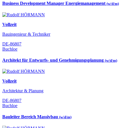
Business Development Manager Energiemanagement
(w/d/m)
Vollzeit
Bauingenieur & Techniker
DE-86807
Buchloe
Architekt für Entwurfs- und Genehmigungsplanung
(w/d/m)
Vollzeit
Architektur & Planung
DE-86807
Buchloe
Bauleiter Bereich Massivbau
(w/d/m)