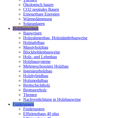
Ökologisch bauen
CO2 neutrales Bauen
Erneuerbare Energien
Wärmedämmung
Solaranlagen
Holzbauweisen
Bauweisen
Holzrahmenbau, Holzständerbauweise
Holztafelbau
Massivholzbau
Blockbohlenbauweise
Holz- und Lehmbau
Holzbausysteme
Mehrgeschossiger Holzbau
Ingenieurholzbau
Holzhybridbau
Holzmodulbau
Brettschichtholz
Brettsperrholz
Themen
Nachverdichtung in Holzbauweise
Förderungen
Förderungen
Effizienzhaus 40 plus