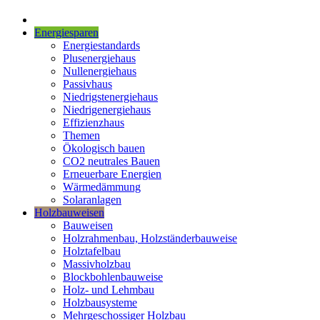
Energiesparen
Energiestandards
Plusenergiehaus
Nullenergiehaus
Passivhaus
Niedrigstenergiehaus
Niedrigenergiehaus
Effizienzhaus
Themen
Ökologisch bauen
CO2 neutrales Bauen
Erneuerbare Energien
Wärmedämmung
Solaranlagen
Holzbauweisen
Bauweisen
Holzrahmenbau, Holzständerbauweise
Holztafelbau
Massivholzbau
Blockbohlenbauweise
Holz- und Lehmbau
Holzbausysteme
Mehrgeschossiger Holzbau