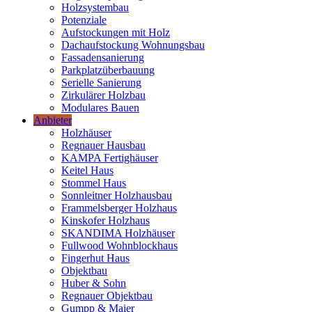
Holzsystembau
Potenziale
Aufstockungen mit Holz
Dachaufstockung Wohnungsbau
Fassadensanierung
Parkplatzüberbauung
Serielle Sanierung
Zirkulärer Holzbau
Modulares Bauen
Anbieter
Holzhäuser
Regnauer Hausbau
KAMPA Fertighäuser
Keitel Haus
Stommel Haus
Sonnleitner Holzhausbau
Frammelsberger Holzhaus
Kinskofer Holzhaus
SKANDIMA Holzhäuser
Fullwood Wohnblockhaus
Fingerhut Haus
Objektbau
Huber & Sohn
Regnauer Objektbau
Gumpp & Maier