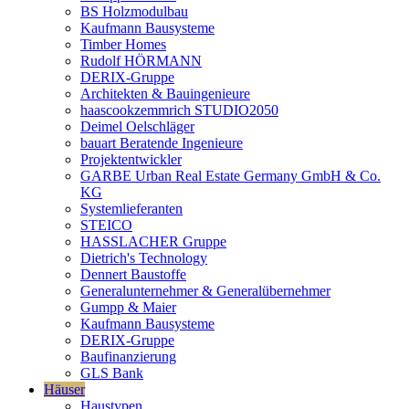
BS Holzmodulbau
Kaufmann Bausysteme
Timber Homes
Rudolf HÖRMANN
DERIX-Gruppe
Architekten & Bauingenieure
haascookzemmrich STUDIO2050
Deimel Oelschläger
bauart Beratende Ingenieure
Projektentwickler
GARBE Urban Real Estate Germany GmbH & Co.
KG
Systemlieferanten
STEICO
HASSLACHER Gruppe
Dietrich's Technology
Dennert Baustoffe
Generalunternehmer & Generalübernehmer
Gumpp & Maier
Kaufmann Bausysteme
DERIX-Gruppe
Baufinanzierung
GLS Bank
Häuser
Haustypen