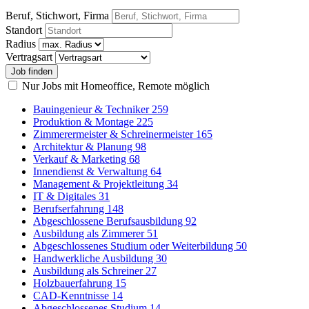
Beruf, Stichwort, Firma
Standort
Radius
Vertragsart
Nur Jobs mit Homeoffice, Remote möglich
Bauingenieur & Techniker
259
Produktion & Montage
225
Zimmerermeister & Schreinermeister
165
Architektur & Planung
98
Verkauf & Marketing
68
Innendienst & Verwaltung
64
Management & Projektleitung
34
IT & Digitales
31
Berufserfahrung
148
Abgeschlossene Berufsausbildung
92
Ausbildung als Zimmerer
51
Abgeschlossenes Studium oder Weiterbildung
50
Handwerkliche Ausbildung
30
Ausbildung als Schreiner
27
Holzbauerfahrung
15
CAD-Kenntnisse
14
Abgeschlossenes Studium
14