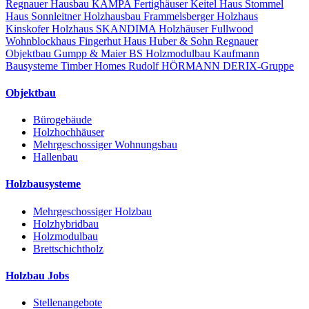
Regnauer Hausbau
KAMPA Fertighäuser
Keitel Haus
Stommel
Haus
Sonnleitner Holzhausbau
Frammelsberger Holzhaus
Kinskofer Holzhaus
SKANDIMA Holzhäuser
Fullwood
Wohnblockhaus
Fingerhut Haus
Huber & Sohn
Regnauer
Objektbau
Gumpp & Maier
BS Holzmodulbau
Kaufmann
Bausysteme
Timber Homes
Rudolf HÖRMANN
DERIX-Gruppe
Objektbau
Bürogebäude
Holzhochhäuser
Mehrgeschossiger Wohnungsbau
Hallenbau
Holzbausysteme
Mehrgeschossiger Holzbau
Holzhybridbau
Holzmodulbau
Brettschichtholz
Holzbau Jobs
Stellenangebote