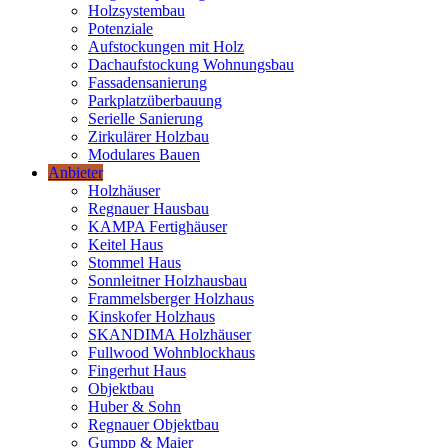
Holzsystembau
Potenziale
Aufstockungen mit Holz
Dachaufstockung Wohnungsbau
Fassadensanierung
Parkplatzüberbauung
Serielle Sanierung
Zirkulärer Holzbau
Modulares Bauen
Anbieter
Holzhäuser
Regnauer Hausbau
KAMPA Fertighäuser
Keitel Haus
Stommel Haus
Sonnleitner Holzhausbau
Frammelsberger Holzhaus
Kinskofer Holzhaus
SKANDIMA Holzhäuser
Fullwood Wohnblockhaus
Fingerhut Haus
Objektbau
Huber & Sohn
Regnauer Objektbau
Gumpp & Maier