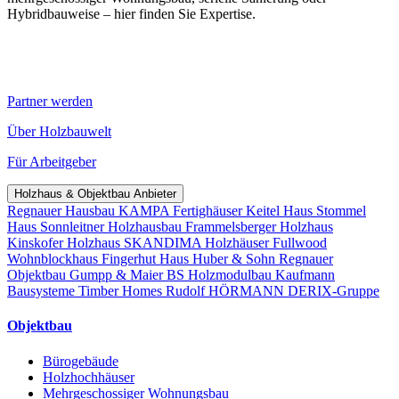
Hybridbauweise – hier finden Sie Expertise.
Partner werden
Über Holzbauwelt
Für Arbeitgeber
Holzhaus & Objektbau Anbieter
Regnauer Hausbau
KAMPA Fertighäuser
Keitel Haus
Stommel
Haus
Sonnleitner Holzhausbau
Frammelsberger Holzhaus
Kinskofer Holzhaus
SKANDIMA Holzhäuser
Fullwood
Wohnblockhaus
Fingerhut Haus
Huber & Sohn
Regnauer
Objektbau
Gumpp & Maier
BS Holzmodulbau
Kaufmann
Bausysteme
Timber Homes
Rudolf HÖRMANN
DERIX-Gruppe
Objektbau
Bürogebäude
Holzhochhäuser
Mehrgeschossiger Wohnungsbau