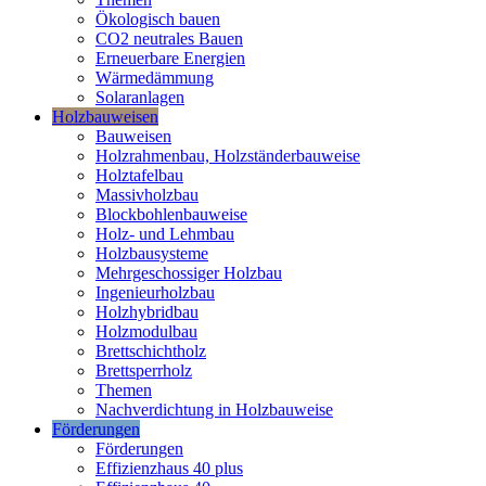
Ökologisch bauen
CO2 neutrales Bauen
Erneuerbare Energien
Wärmedämmung
Solaranlagen
Holzbauweisen
Bauweisen
Holzrahmenbau, Holzständerbauweise
Holztafelbau
Massivholzbau
Blockbohlenbauweise
Holz- und Lehmbau
Holzbausysteme
Mehrgeschossiger Holzbau
Ingenieurholzbau
Holzhybridbau
Holzmodulbau
Brettschichtholz
Brettsperrholz
Themen
Nachverdichtung in Holzbauweise
Förderungen
Förderungen
Effizienzhaus 40 plus