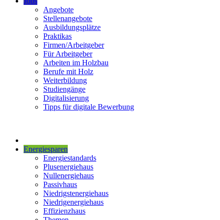
Jobs
Angebote
Stellenangebote
Ausbildungsplätze
Praktikas
Firmen/Arbeitgeber
Für Arbeitgeber
Arbeiten im Holzbau
Berufe mit Holz
Weiterbildung
Studiengänge
Digitalisierung
Tipps für digitale Bewerbung
Energiesparen
Energiestandards
Plusenergiehaus
Nullenergiehaus
Passivhaus
Niedrigstenergiehaus
Niedrigenergiehaus
Effizienzhaus
Themen