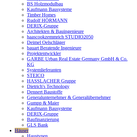
BS Holzmodulbau
Kaufmann Bausysteme
Timber Homes
Rudolf HÖRMANN
DERIX-Gruppe
Architekten & Bauingenieure
haascookzemmrich STUDIO2050
Deimel Oelschläger
bauart Beratende Ingenieure
Projektentwickler
GARBE Urban Real Estate Germany GmbH & Co.
KG
Systemlieferanten
STEICO
HASSLACHER Gruppe
Dietrich's Technology
Dennert Baustoffe
Generalunternehmer & Generalübernehmer
Gumpp & Maier
Kaufmann Bausysteme
DERIX-Gruppe
Baufinanzierung
GLS Bank
Häuser
Haustypen