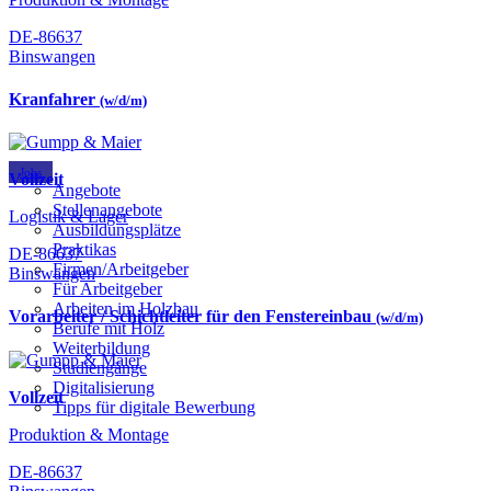
DE-86637
Binswangen
Kranfahrer
(w/d/m)
Jobs
Vollzeit
Angebote
Stellenangebote
Logistik & Lager
Ausbildungsplätze
Praktikas
DE-86637
Firmen/Arbeitgeber
Binswangen
Für Arbeitgeber
Arbeiten im Holzbau
Vorarbeiter / Schichtleiter für den Fenstereinbau
(w/d/m)
Berufe mit Holz
Weiterbildung
Studiengänge
Digitalisierung
Vollzeit
Tipps für digitale Bewerbung
Produktion & Montage
DE-86637