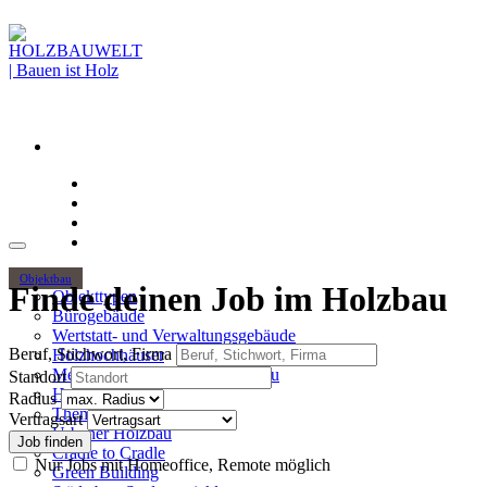
Objektbau
Finde deinen Job im Holzbau
Objekttypen
Bürogebäude
Wertstatt- und Verwaltungsgebäude
Beruf, Stichwort, Firma
Holzhochhäuser
Mehrgeschossiger Wohnungsbau
Standort
Hallenbau
Radius
Themen
Vertragsart
Urbaner Holzbau
Cradle to Cradle
Nur Jobs mit Homeoffice, Remote möglich
Green Building