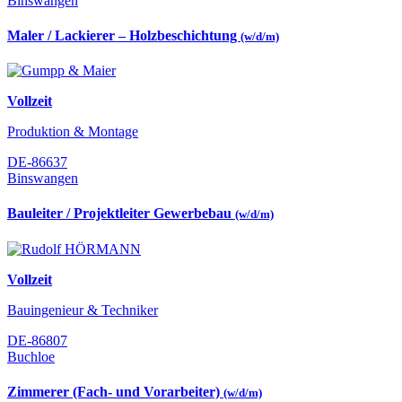
Binswangen
Maler / Lackierer – Holzbeschichtung
(w/d/m)
Vollzeit
Produktion & Montage
DE-86637
Binswangen
Bauleiter / Projektleiter Gewerbebau
(w/d/m)
Vollzeit
Bauingenieur & Techniker
DE-86807
Buchloe
Zimmerer (Fach- und Vorarbeiter)
(w/d/m)