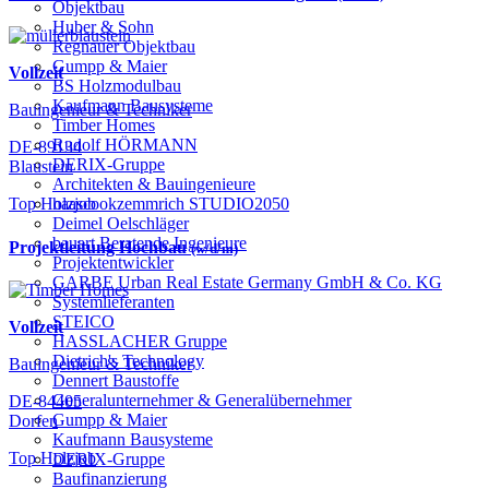
Objektbau
Huber & Sohn
Regnauer Objektbau
Gumpp & Maier
Vollzeit
BS Holzmodulbau
Kaufmann Bausysteme
Bauingenieur & Techniker
Timber Homes
Rudolf HÖRMANN
DE-89134
DERIX-Gruppe
Blaustein
Architekten & Bauingenieure
haascookzemmrich STUDIO2050
Top Holzjob
Deimel Oelschläger
bauart Beratende Ingenieure
Projektleitung Hochbau
(w/d/m)
Projektentwickler
GARBE Urban Real Estate Germany GmbH & Co. KG
Systemlieferanten
STEICO
Vollzeit
HASSLACHER Gruppe
Dietrich's Technology
Bauingenieur & Techniker
Dennert Baustoffe
Generalunternehmer & Generalübernehmer
DE-84405
Gumpp & Maier
Dorfen
Kaufmann Bausysteme
Top Holzjob
DERIX-Gruppe
Baufinanzierung