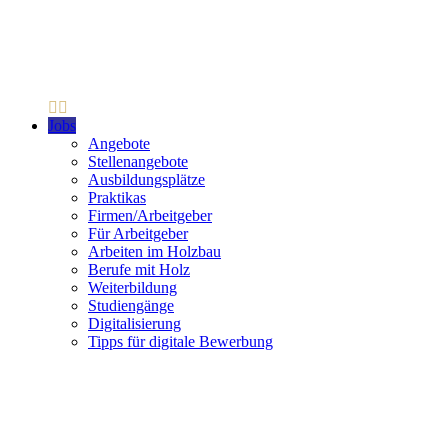
Jobs
Angebote
Stellenangebote
Ausbildungsplätze
Praktikas
Firmen/Arbeitgeber
Für Arbeitgeber
Arbeiten im Holzbau
Berufe mit Holz
Weiterbildung
Studiengänge
Digitalisierung
Tipps für digitale Bewerbung