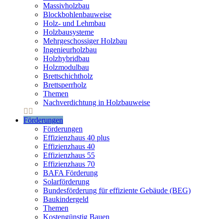
Massivholzbau
Blockbohlenbauweise
Holz- und Lehmbau
Holzbausysteme
Mehrgeschossiger Holzbau
Ingenieurholzbau
Holzhybridbau
Holzmodulbau
Brettschichtholz
Brettsperrholz
Themen
Nachverdichtung in Holzbauweise
Förderungen
Förderungen
Effizienzhaus 40 plus
Effizienzhaus 40
Effizienzhaus 55
Effizienzhaus 70
BAFA Förderung
Solarförderung
Bundesförderung für effiziente Gebäude (BEG)
Baukindergeld
Themen
Kostengünstig Bauen