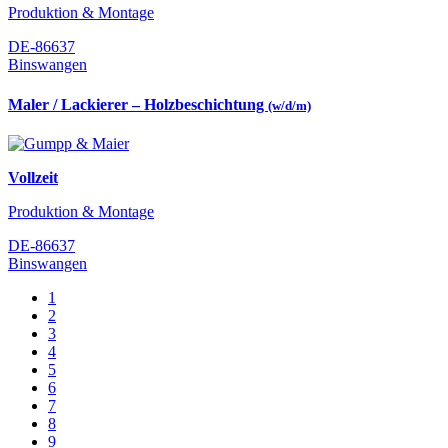
Produktion & Montage
DE-86637
Binswangen
Maler / Lackierer – Holzbeschichtung
(w/d/m)
Vollzeit
Produktion & Montage
DE-86637
Binswangen
1
2
3
4
5
6
7
8
9