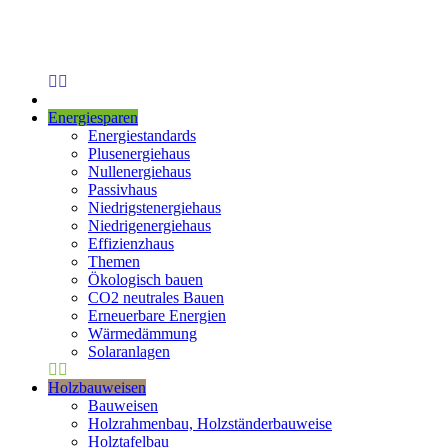
Energiesparen
Energiestandards
Plusenergiehaus
Nullenergiehaus
Passivhaus
Niedrigstenergiehaus
Niedrigenergiehaus
Effizienzhaus
Themen
Ökologisch bauen
CO2 neutrales Bauen
Erneuerbare Energien
Wärmedämmung
Solaranlagen
Holzbauweisen
Bauweisen
Holzrahmenbau, Holzständerbauweise
Holztafelbau