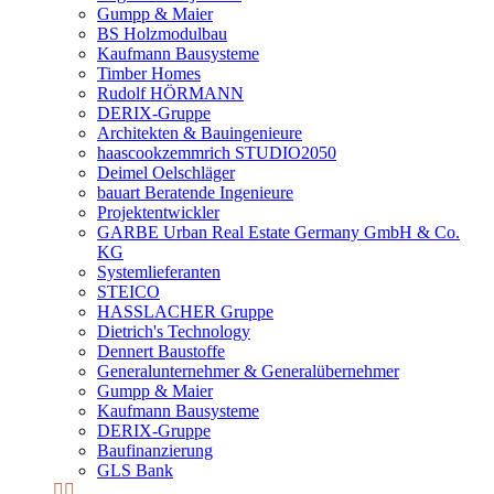
Gumpp & Maier
BS Holzmodulbau
Kaufmann Bausysteme
Timber Homes
Rudolf HÖRMANN
DERIX-Gruppe
Architekten & Bauingenieure
haascookzemmrich STUDIO2050
Deimel Oelschläger
bauart Beratende Ingenieure
Projektentwickler
GARBE Urban Real Estate Germany GmbH & Co.
KG
Systemlieferanten
STEICO
HASSLACHER Gruppe
Dietrich's Technology
Dennert Baustoffe
Generalunternehmer & Generalübernehmer
Gumpp & Maier
Kaufmann Bausysteme
DERIX-Gruppe
Baufinanzierung
GLS Bank