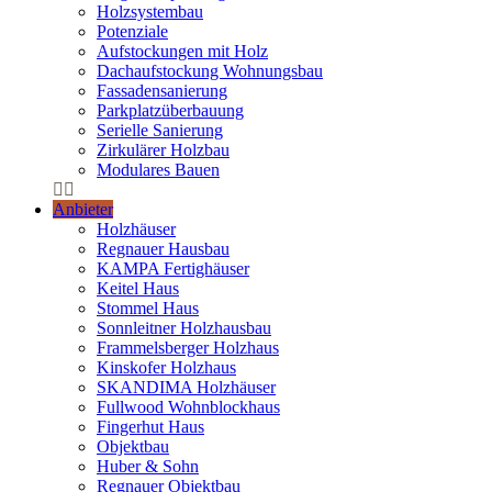
Holzsystembau
Potenziale
Aufstockungen mit Holz
Dachaufstockung Wohnungsbau
Fassadensanierung
Parkplatzüberbauung
Serielle Sanierung
Zirkulärer Holzbau
Modulares Bauen
Anbieter
Holzhäuser
Regnauer Hausbau
KAMPA Fertighäuser
Keitel Haus
Stommel Haus
Sonnleitner Holzhausbau
Frammelsberger Holzhaus
Kinskofer Holzhaus
SKANDIMA Holzhäuser
Fullwood Wohnblockhaus
Fingerhut Haus
Objektbau
Huber & Sohn
Regnauer Objektbau