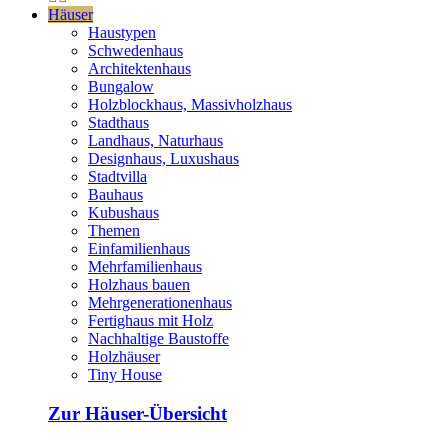
Häuser
Haustypen
Schwedenhaus
Architektenhaus
Bungalow
Holzblockhaus, Massivholzhaus
Stadthaus
Landhaus, Naturhaus
Designhaus, Luxushaus
Stadtvilla
Bauhaus
Kubushaus
Themen
Einfamilienhaus
Mehrfamilienhaus
Holzhaus bauen
Mehrgenerationenhaus
Fertighaus mit Holz
Nachhaltige Baustoffe
Holzhäuser
Tiny House
Zur Häuser-Übersicht