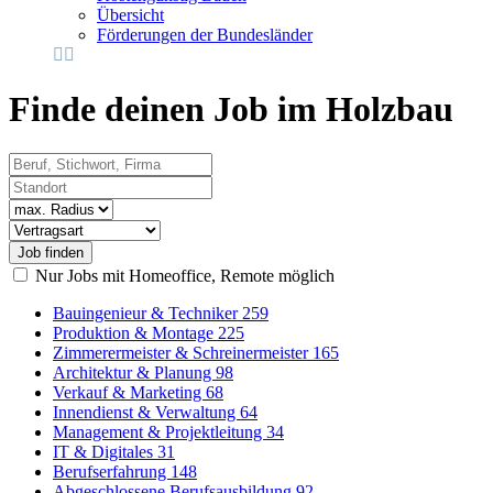
Übersicht
Förderungen der Bundesländer
Finde deinen Job im Holzbau
Beruf, Stichwort, Firma
Standort
Radius
Vertragsart
Nur Jobs mit Homeoffice, Remote möglich
Bauingenieur & Techniker
259
Produktion & Montage
225
Zimmerermeister & Schreinermeister
165
Architektur & Planung
98
Verkauf & Marketing
68
Innendienst & Verwaltung
64
Management & Projektleitung
34
IT & Digitales
31
Berufserfahrung
148
Abgeschlossene Berufsausbildung
92