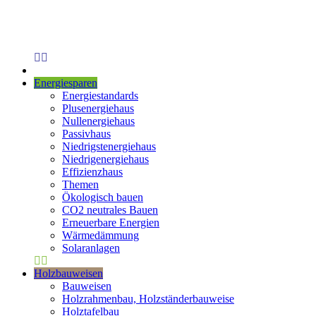
Energiesparen
Energiestandards
Plusenergiehaus
Nullenergiehaus
Passivhaus
Niedrigstenergiehaus
Niedrigenergiehaus
Effizienzhaus
Themen
Ökologisch bauen
CO2 neutrales Bauen
Erneuerbare Energien
Wärmedämmung
Solaranlagen
Holzbauweisen
Bauweisen
Holzrahmenbau, Holzständerbauweise
Holztafelbau