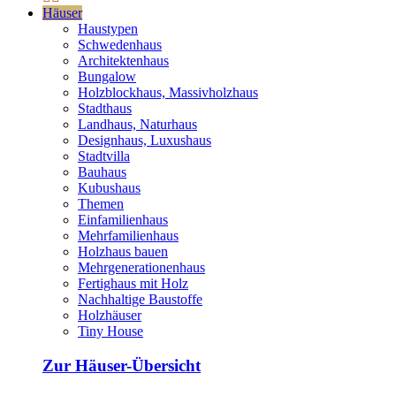
Häuser
Haustypen
Schwedenhaus
Architektenhaus
Bungalow
Holzblockhaus, Massivholzhaus
Stadthaus
Landhaus, Naturhaus
Designhaus, Luxushaus
Stadtvilla
Bauhaus
Kubushaus
Themen
Einfamilienhaus
Mehrfamilienhaus
Holzhaus bauen
Mehrgenerationenhaus
Fertighaus mit Holz
Nachhaltige Baustoffe
Holzhäuser
Tiny House
Zur Häuser-Übersicht