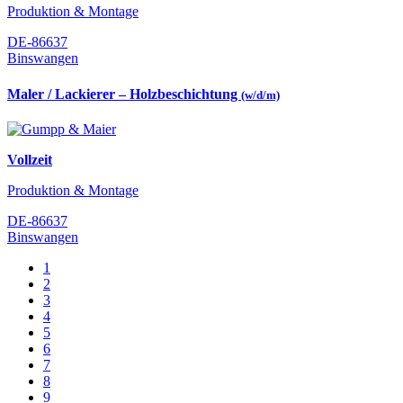
Produktion & Montage
DE-86637
Binswangen
Maler / Lackierer – Holzbeschichtung
(w/d/m)
Vollzeit
Produktion & Montage
DE-86637
Binswangen
1
2
3
4
5
6
7
8
9