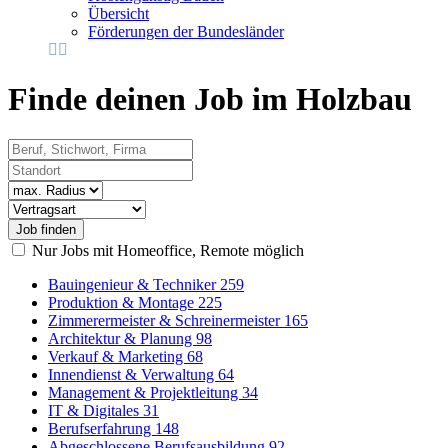
Übersicht
Förderungen der Bundesländer
Finde deinen Job im Holzbau
Beruf, Stichwort, Firma
Standort
Radius
Vertragsart
Nur Jobs mit Homeoffice, Remote möglich
Bauingenieur & Techniker
259
Produktion & Montage
225
Zimmerermeister & Schreinermeister
165
Architektur & Planung
98
Verkauf & Marketing
68
Innendienst & Verwaltung
64
Management & Projektleitung
34
IT & Digitales
31
Berufserfahrung
148
Abgeschlossene Berufsausbildung
92