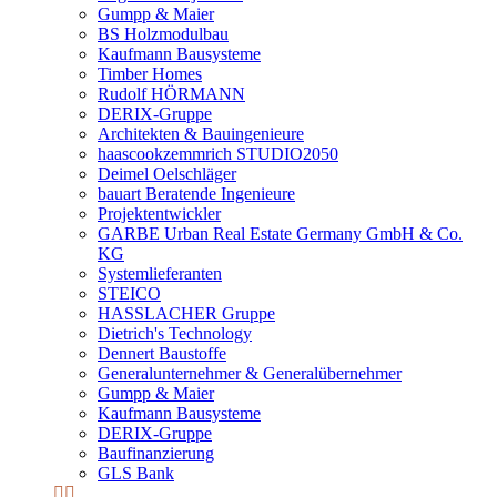
Gumpp & Maier
BS Holzmodulbau
Kaufmann Bausysteme
Timber Homes
Rudolf HÖRMANN
DERIX-Gruppe
Architekten & Bauingenieure
haascookzemmrich STUDIO2050
Deimel Oelschläger
bauart Beratende Ingenieure
Projektentwickler
GARBE Urban Real Estate Germany GmbH & Co.
KG
Systemlieferanten
STEICO
HASSLACHER Gruppe
Dietrich's Technology
Dennert Baustoffe
Generalunternehmer & Generalübernehmer
Gumpp & Maier
Kaufmann Bausysteme
DERIX-Gruppe
Baufinanzierung
GLS Bank