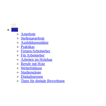
Jobs
Angebote
Stellenangebote
Ausbildungsplätze
Praktikas
Firmen/Arbeitgeber
Für Arbeitgeber
Arbeiten im Holzbau
Berufe mit Holz
Weiterbildung
Studiengänge
Digitalisierung
Tipps für digitale Bewerbung