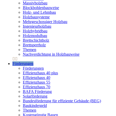
Massivholzbau
Blockbohlenbauweise
Holz- und Lehmbau
Holzbausysteme
Mehrgeschossiger Holzbau
Ingenieurholzbau
Holzhybridbau
Holzmodulbau
Brettschichtholz
Brettsperrholz
Themen
Nachverdichtung in Holzbauweise
Förderungen
Förderungen
Effizienzhaus 40 plus
Effizienzhaus 40
Effizienzhaus 55
Effizienzhaus 70
BAFA Förderung
Solarförderung
Bundesförderung für effiziente Gebäude (BEG)
Baukindergeld
Themen
Kostengünstig Bauen