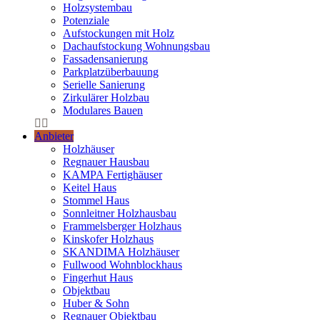
Holzsystembau
Potenziale
Aufstockungen mit Holz
Dachaufstockung Wohnungsbau
Fassadensanierung
Parkplatzüberbauung
Serielle Sanierung
Zirkulärer Holzbau
Modulares Bauen
Anbieter
Holzhäuser
Regnauer Hausbau
KAMPA Fertighäuser
Keitel Haus
Stommel Haus
Sonnleitner Holzhausbau
Frammelsberger Holzhaus
Kinskofer Holzhaus
SKANDIMA Holzhäuser
Fullwood Wohnblockhaus
Fingerhut Haus
Objektbau
Huber & Sohn
Regnauer Objektbau