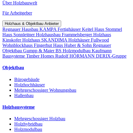
Über Holzbauwelt
Für Arbeitgeber
Holzhaus & Objektbau Anbieter
Regnauer Hausbau
KAMPA Fertighäuser
Keitel Haus
Stommel
Haus
Sonnleitner Holzhausbau
Frammelsberger Holzhaus
Kinskofer Holzhaus
SKANDIMA Holzhäuser
Fullwood
Wohnblockhaus
Fingerhut Haus
Huber & Sohn
Regnauer
Objektbau
Gumpp & Maier
BS Holzmodulbau
Kaufmann
Bausysteme
Timber Homes
Rudolf HÖRMANN
DERIX-Gruppe
Objektbau
Bürogebäude
Holzhochhäuser
Mehrgeschossiger Wohnungsbau
Hallenbau
Holzbausysteme
Mehrgeschossiger Holzbau
Holzhybridbau
Holzmodulbau