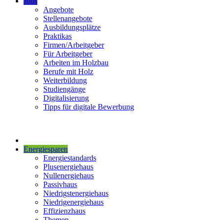
Jobs
Angebote
Stellenangebote
Ausbildungsplätze
Praktikas
Firmen/Arbeitgeber
Für Arbeitgeber
Arbeiten im Holzbau
Berufe mit Holz
Weiterbildung
Studiengänge
Digitalisierung
Tipps für digitale Bewerbung
Energiesparen
Energiestandards
Plusenergiehaus
Nullenergiehaus
Passivhaus
Niedrigstenergiehaus
Niedrigenergiehaus
Effizienzhaus
Themen