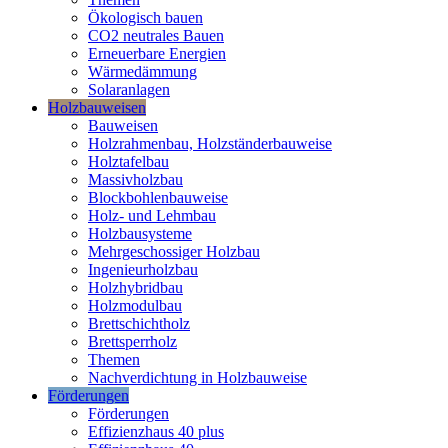
Ökologisch bauen
CO2 neutrales Bauen
Erneuerbare Energien
Wärmedämmung
Solaranlagen
Holzbauweisen
Bauweisen
Holzrahmenbau, Holzständerbauweise
Holztafelbau
Massivholzbau
Blockbohlenbauweise
Holz- und Lehmbau
Holzbausysteme
Mehrgeschossiger Holzbau
Ingenieurholzbau
Holzhybridbau
Holzmodulbau
Brettschichtholz
Brettsperrholz
Themen
Nachverdichtung in Holzbauweise
Förderungen
Förderungen
Effizienzhaus 40 plus