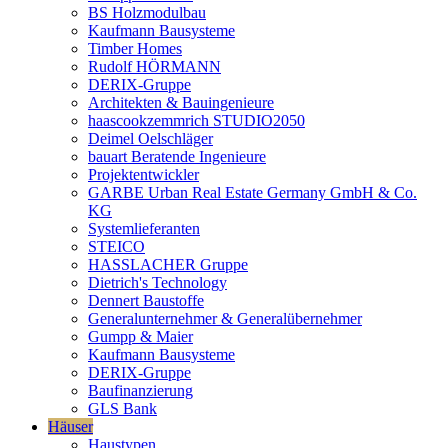
BS Holzmodulbau
Kaufmann Bausysteme
Timber Homes
Rudolf HÖRMANN
DERIX-Gruppe
Architekten & Bauingenieure
haascookzemmrich STUDIO2050
Deimel Oelschläger
bauart Beratende Ingenieure
Projektentwickler
GARBE Urban Real Estate Germany GmbH & Co.
KG
Systemlieferanten
STEICO
HASSLACHER Gruppe
Dietrich's Technology
Dennert Baustoffe
Generalunternehmer & Generalübernehmer
Gumpp & Maier
Kaufmann Bausysteme
DERIX-Gruppe
Baufinanzierung
GLS Bank
Häuser
Haustypen