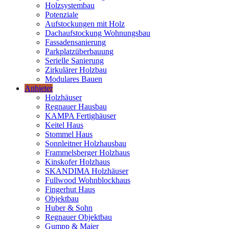
Holzsystembau
Potenziale
Aufstockungen mit Holz
Dachaufstockung Wohnungsbau
Fassadensanierung
Parkplatzüberbauung
Serielle Sanierung
Zirkulärer Holzbau
Modulares Bauen
Anbieter
Holzhäuser
Regnauer Hausbau
KAMPA Fertighäuser
Keitel Haus
Stommel Haus
Sonnleitner Holzhausbau
Frammelsberger Holzhaus
Kinskofer Holzhaus
SKANDIMA Holzhäuser
Fullwood Wohnblockhaus
Fingerhut Haus
Objektbau
Huber & Sohn
Regnauer Objektbau
Gumpp & Maier