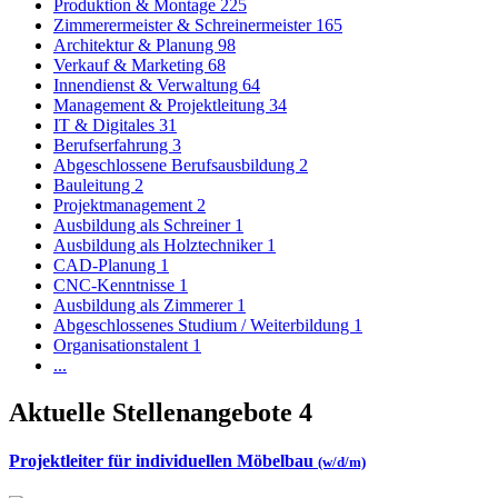
Produktion & Montage
225
Zimmerermeister & Schreinermeister
165
Architektur & Planung
98
Verkauf & Marketing
68
Innendienst & Verwaltung
64
Management & Projektleitung
34
IT & Digitales
31
Berufserfahrung
3
Abgeschlossene Berufsausbildung
2
Bauleitung
2
Projektmanagement
2
Ausbildung als Schreiner
1
Ausbildung als Holztechniker
1
CAD-Planung
1
CNC-Kenntnisse
1
Ausbildung als Zimmerer
1
Abgeschlossenes Studium / Weiterbildung
1
Organisationstalent
1
...
Aktuelle Stellenangebote
4
Projektleiter für individuellen Möbelbau
(w/d/m)