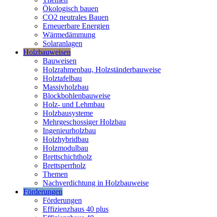
Ökologisch bauen
CO2 neutrales Bauen
Erneuerbare Energien
Wärmedämmung
Solaranlagen
Holzbauweisen
Bauweisen
Holzrahmenbau, Holzständerbauweise
Holztafelbau
Massivholzbau
Blockbohlenbauweise
Holz- und Lehmbau
Holzbausysteme
Mehrgeschossiger Holzbau
Ingenieurholzbau
Holzhybridbau
Holzmodulbau
Brettschichtholz
Brettsperrholz
Themen
Nachverdichtung in Holzbauweise
Förderungen
Förderungen
Effizienzhaus 40 plus