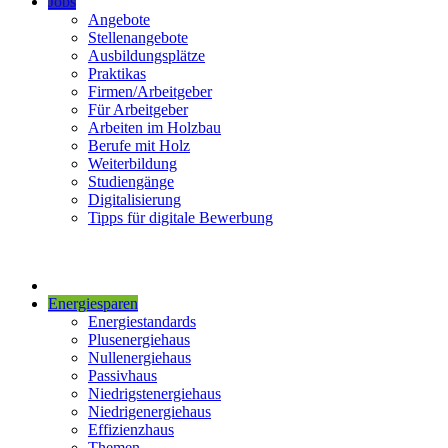
Jobs
Angebote
Stellenangebote
Ausbildungsplätze
Praktikas
Firmen/Arbeitgeber
Für Arbeitgeber
Arbeiten im Holzbau
Berufe mit Holz
Weiterbildung
Studiengänge
Digitalisierung
Tipps für digitale Bewerbung
Energiesparen
Energiestandards
Plusenergiehaus
Nullenergiehaus
Passivhaus
Niedrigstenergiehaus
Niedrigenergiehaus
Effizienzhaus
Themen