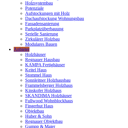
Holzsystembau
Potenziale
Aufstockungen mit Holz
Dachaufstockung Wohnungsbau
Fassadensanierung
Parkplatzüberbauung
Serielle Sanierung
Zirkulärer Holzbau
Modulares Bauen
Anbieter
Holzhäuser
Regnauer Hausbau
KAMPA Fertighäuser
Keitel Haus
Stommel Haus
Sonnleitner Holzhausbau
Frammelsberger Holzhaus
Kinskofer Holzhaus
SKANDIMA Holzhäuser
Fullwood Wohnblockhaus
Fingerhut Haus
Objektbau
Huber & Sohn
Regnauer Objektbau
Gumpp & Maier