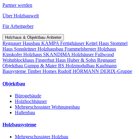
Partner werden
Über Holzbauwelt
Für Arbeitgeber
Holzhaus & Objektbau Anbieter
Regnauer Hausbau
KAMPA Fertighäuser
Keitel Haus
Stommel
Haus
Sonnleitner Holzhausbau
Frammelsberger Holzhaus
Kinskofer Holzhaus
SKANDIMA Holzhäuser
Fullwood
Wohnblockhaus
Fingerhut Haus
Huber & Sohn
Regnauer
Objektbau
Gumpp & Maier
BS Holzmodulbau
Kaufmann
Bausysteme
Timber Homes
Rudolf HÖRMANN
DERIX-Gruppe
Objektbau
Bürogebäude
Holzhochhäuser
Mehrgeschossiger Wohnungsbau
Hallenbau
Holzbausysteme
Mehrgeschossiger Holzbau