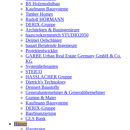
BS Holzmodulbau
Kaufmann Bausysteme
Timber Homes
Rudolf HÖRMANN
DERIX-Gruppe
Architekten & Bauingenieure
haascookzemmrich STUDIO2050
Deimel Oelschläger
bauart Beratende Ingenieure
Projektentwickler
GARBE Urban Real Estate Germany GmbH & Co.
KG
Systemlieferanten
STEICO
HASSLACHER Gruppe
Dietrich's Technology
Dennert Baustoffe
Generalunternehmer & Generalübernehmer
Gumpp & Maier
Kaufmann Bausysteme
DERIX-Gruppe
Baufinanzierung
GLS Bank
Häuser
Haustypen