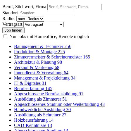
Beruf, Stichwort, Firma
Standort
Radius
Vertragsart
Nur Jobs mit Homeoffice, Remote möglich
Bauingenieur & Techniker
256
Produktion & Montage
225
Zimmerermeister & Schreinermeister
165
Architektur & Planung
98
Verkauf & Marketing
68
Innendienst & Verwaltung
64
Management & Projektleitung
34
IT & Digitales
31
Berufserfahrung
145
Abgeschlossene Berufsausbildung
91
Ausbildung als Zimmerer
51
Abgeschlossenes Studium oder Weiterbildung
48
Handwerkliche Ausbildung
30
Ausbildung als Schreiner
27
Holzbauerfahrung
14
CAD-Kenntnisse
13
Abgeschlossenes Studium
13