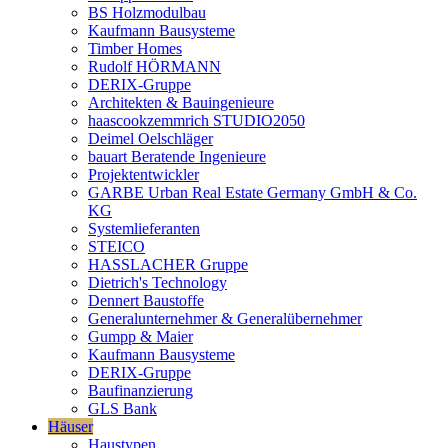
BS Holzmodulbau
Kaufmann Bausysteme
Timber Homes
Rudolf HÖRMANN
DERIX-Gruppe
Architekten & Bauingenieure
haascookzemmrich STUDIO2050
Deimel Oelschläger
bauart Beratende Ingenieure
Projektentwickler
GARBE Urban Real Estate Germany GmbH & Co.
KG
Systemlieferanten
STEICO
HASSLACHER Gruppe
Dietrich's Technology
Dennert Baustoffe
Generalunternehmer & Generalübernehmer
Gumpp & Maier
Kaufmann Bausysteme
DERIX-Gruppe
Baufinanzierung
GLS Bank
Häuser
Haustypen