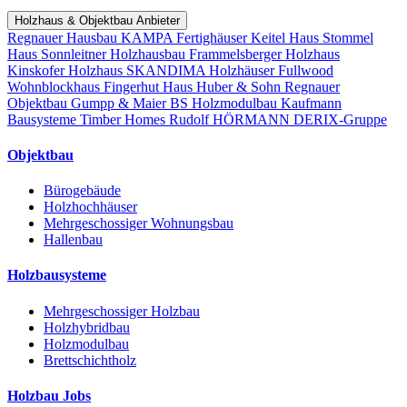
Holzhaus & Objektbau Anbieter
Regnauer Hausbau
KAMPA Fertighäuser
Keitel Haus
Stommel
Haus
Sonnleitner Holzhausbau
Frammelsberger Holzhaus
Kinskofer Holzhaus
SKANDIMA Holzhäuser
Fullwood
Wohnblockhaus
Fingerhut Haus
Huber & Sohn
Regnauer
Objektbau
Gumpp & Maier
BS Holzmodulbau
Kaufmann
Bausysteme
Timber Homes
Rudolf HÖRMANN
DERIX-Gruppe
Objektbau
Bürogebäude
Holzhochhäuser
Mehrgeschossiger Wohnungsbau
Hallenbau
Holzbausysteme
Mehrgeschossiger Holzbau
Holzhybridbau
Holzmodulbau
Brettschichtholz
Holzbau Jobs