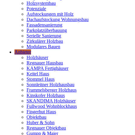
Holzsystembau
Potenziale
Aufstockungen mit Holz
Dachaufstockung Wohnungsbau
Fassadensanierung
Parkplatzüberbauung
Serielle Sanierung
Zirkulärer Holzbau
Modulares Bauen
Anbieter
Holzhäuser
Regnauer Hausbau
KAMPA Fertighäuser
Keitel Haus
Stommel Haus
Sonnleitner Holzhausbau
Frammelsberger Holzhaus
Kinskofer Holzhaus
SKANDIMA Holzhäuser
Fullwood Wohnblockhaus
Fingerhut Haus
Objektbau
Huber & Sohn
Regnauer Objektbau
Gumpp & Maier