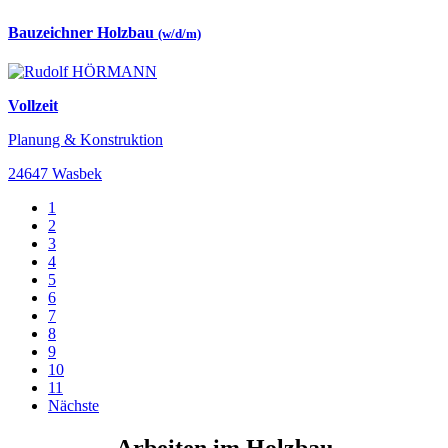
Bauzeichner Holzbau
(w/d/m)
Vollzeit
Planung & Konstruktion
24647 Wasbek
1
2
3
4
5
6
7
8
9
10
11
Nächste
Arbeiten im Holzbau