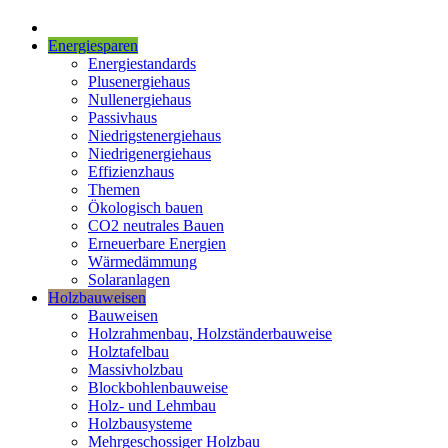
Energiesparen
Energiestandards
Plusenergiehaus
Nullenergiehaus
Passivhaus
Niedrigstenergiehaus
Niedrigenergiehaus
Effizienzhaus
Themen
Ökologisch bauen
CO2 neutrales Bauen
Erneuerbare Energien
Wärmedämmung
Solaranlagen
Holzbauweisen
Bauweisen
Holzrahmenbau, Holzständerbauweise
Holztafelbau
Massivholzbau
Blockbohlenbauweise
Holz- und Lehmbau
Holzbausysteme
Mehrgeschossiger Holzbau