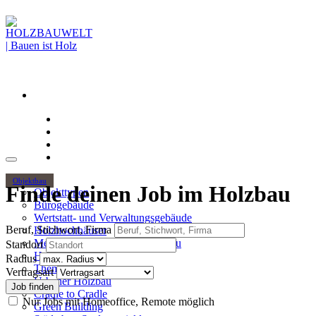
Objektbau
Finde deinen Job im Holzbau
Objekttypen
Bürogebäude
Wertstatt- und Verwaltungsgebäude
Beruf, Stichwort, Firma
Holzhochhäuser
Mehrgeschossiger Wohnungsbau
Standort
Hallenbau
Radius
Themen
Vertragsart
Urbaner Holzbau
Cradle to Cradle
Nur Jobs mit Homeoffice, Remote möglich
Green Building