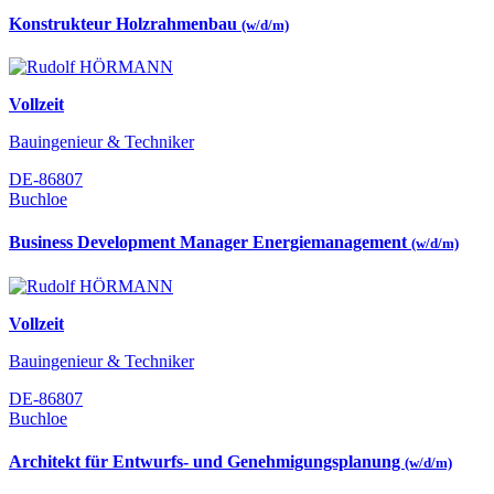
Konstrukteur Holzrahmenbau
(w/d/m)
Vollzeit
Bauingenieur & Techniker
DE-86807
Buchloe
Business Development Manager Energiemanagement
(w/d/m)
Vollzeit
Bauingenieur & Techniker
DE-86807
Buchloe
Architekt für Entwurfs- und Genehmigungsplanung
(w/d/m)