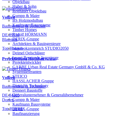
Objektbau
Huber & Sohn
Regnauer Objektbau
Gumpp & Maier
Vollzeit
BS Holzmodulbau
Kaufmann Bausysteme
Bauingenieur & Techniker
Timber Homes
Rudolf HÖRMANN
DE-89134
DERIX-Gruppe
Blaustein
Architekten & Bauingenieure
haascookzemmrich STUDIO2050
Top Holzjob
Deimel Oelschläger
bauart Beratende Ingenieure
Projektleitung Hochbau
(w/d/m)
Projektentwickler
GARBE Urban Real Estate Germany GmbH & Co. KG
Systemlieferanten
STEICO
Vollzeit
HASSLACHER Gruppe
Dietrich's Technology
Bauingenieur & Techniker
Dennert Baustoffe
Generalunternehmer & Generalübernehmer
DE-84405
Gumpp & Maier
Dorfen
Kaufmann Bausysteme
Top Holzjob
DERIX-Gruppe
Baufinanzierung