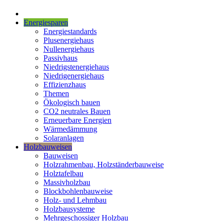
Energiesparen
Energiestandards
Plusenergiehaus
Nullenergiehaus
Passivhaus
Niedrigstenergiehaus
Niedrigenergiehaus
Effizienzhaus
Themen
Ökologisch bauen
CO2 neutrales Bauen
Erneuerbare Energien
Wärmedämmung
Solaranlagen
Holzbauweisen
Bauweisen
Holzrahmenbau, Holzständerbauweise
Holztafelbau
Massivholzbau
Blockbohlenbauweise
Holz- und Lehmbau
Holzbausysteme
Mehrgeschossiger Holzbau