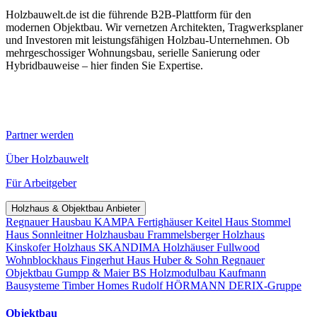
Holzbauwelt.de ist die führende B2B-Plattform für den
modernen Objektbau. Wir vernetzen Architekten, Tragwerksplaner
und Investoren mit leistungsfähigen Holzbau-Unternehmen. Ob
mehrgeschossiger Wohnungsbau, serielle Sanierung oder
Hybridbauweise – hier finden Sie Expertise.
Partner werden
Über Holzbauwelt
Für Arbeitgeber
Holzhaus & Objektbau Anbieter
Regnauer Hausbau
KAMPA Fertighäuser
Keitel Haus
Stommel
Haus
Sonnleitner Holzhausbau
Frammelsberger Holzhaus
Kinskofer Holzhaus
SKANDIMA Holzhäuser
Fullwood
Wohnblockhaus
Fingerhut Haus
Huber & Sohn
Regnauer
Objektbau
Gumpp & Maier
BS Holzmodulbau
Kaufmann
Bausysteme
Timber Homes
Rudolf HÖRMANN
DERIX-Gruppe
Objektbau