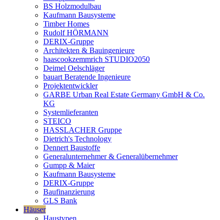
BS Holzmodulbau
Kaufmann Bausysteme
Timber Homes
Rudolf HÖRMANN
DERIX-Gruppe
Architekten & Bauingenieure
haascookzemmrich STUDIO2050
Deimel Oelschläger
bauart Beratende Ingenieure
Projektentwickler
GARBE Urban Real Estate Germany GmbH & Co.
KG
Systemlieferanten
STEICO
HASSLACHER Gruppe
Dietrich's Technology
Dennert Baustoffe
Generalunternehmer & Generalübernehmer
Gumpp & Maier
Kaufmann Bausysteme
DERIX-Gruppe
Baufinanzierung
GLS Bank
Häuser
Haustypen