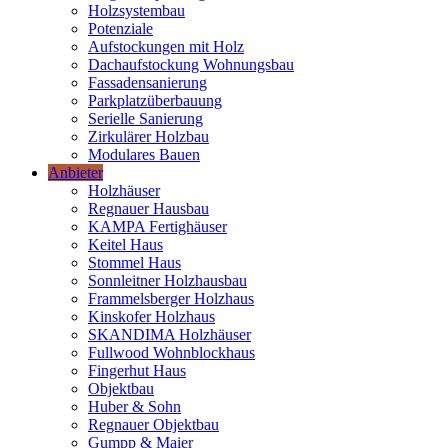
Holzsystembau
Potenziale
Aufstockungen mit Holz
Dachaufstockung Wohnungsbau
Fassadensanierung
Parkplatzüberbauung
Serielle Sanierung
Zirkulärer Holzbau
Modulares Bauen
Anbieter
Holzhäuser
Regnauer Hausbau
KAMPA Fertighäuser
Keitel Haus
Stommel Haus
Sonnleitner Holzhausbau
Frammelsberger Holzhaus
Kinskofer Holzhaus
SKANDIMA Holzhäuser
Fullwood Wohnblockhaus
Fingerhut Haus
Objektbau
Huber & Sohn
Regnauer Objektbau
Gumpp & Maier