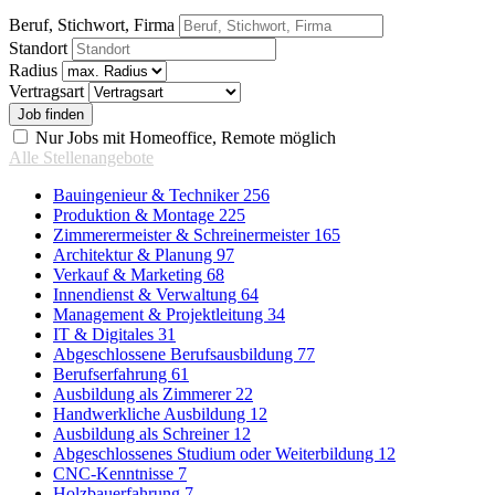
Beruf, Stichwort, Firma
Standort
Radius
Vertragsart
Nur Jobs mit Homeoffice, Remote möglich
Alle Stellenangebote
Bauingenieur & Techniker
256
Produktion & Montage
225
Zimmerermeister & Schreinermeister
165
Architektur & Planung
97
Verkauf & Marketing
68
Innendienst & Verwaltung
64
Management & Projektleitung
34
IT & Digitales
31
Abgeschlossene Berufsausbildung
77
Berufserfahrung
61
Ausbildung als Zimmerer
22
Handwerkliche Ausbildung
12
Ausbildung als Schreiner
12
Abgeschlossenes Studium oder Weiterbildung
12
CNC-Kenntnisse
7
Holzbauerfahrung
7