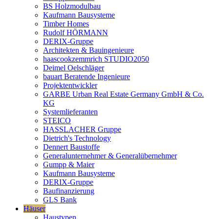
BS Holzmodulbau
Kaufmann Bausysteme
Timber Homes
Rudolf HÖRMANN
DERIX-Gruppe
Architekten & Bauingenieure
haascookzemmrich STUDIO2050
Deimel Oelschläger
bauart Beratende Ingenieure
Projektentwickler
GARBE Urban Real Estate Germany GmbH & Co.
KG
Systemlieferanten
STEICO
HASSLACHER Gruppe
Dietrich's Technology
Dennert Baustoffe
Generalunternehmer & Generalübernehmer
Gumpp & Maier
Kaufmann Bausysteme
DERIX-Gruppe
Baufinanzierung
GLS Bank
Häuser
Haustypen