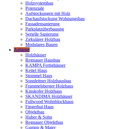
Holzsystembau
Potenziale
Aufstockungen mit Holz
Dachaufstockung Wohnungsbau
Fassadensanierung
Parkplatzüberbauung
Serielle Sanierung
Zirkulärer Holzbau
Modulares Bauen
Anbieter
Holzhäuser
Regnauer Hausbau
KAMPA Fertighäuser
Keitel Haus
Stommel Haus
Sonnleitner Holzhausbau
Frammelsberger Holzhaus
Kinskofer Holzhaus
SKANDIMA Holzhäuser
Fullwood Wohnblockhaus
Fingerhut Haus
Objektbau
Huber & Sohn
Regnauer Objektbau
Gumpp & Maier