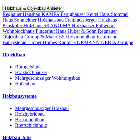
Holzhaus & Objektbau Anbieter
Regnauer Hausbau
KAMPA Fertighäuser
Keitel Haus
Stommel
Haus
Sonnleitner Holzhausbau
Frammelsberger Holzhaus
Kinskofer Holzhaus
SKANDIMA Holzhäuser
Fullwood
Wohnblockhaus
Fingerhut Haus
Huber & Sohn
Regnauer
Objektbau
Gumpp & Maier
BS Holzmodulbau
Kaufmann
Bausysteme
Timber Homes
Rudolf HÖRMANN
DERIX-Gruppe
Objektbau
Bürogebäude
Holzhochhäuser
Mehrgeschossiger Wohnungsbau
Hallenbau
Holzbausysteme
Mehrgeschossiger Holzbau
Holzhybridbau
Holzmodulbau
Brettschichtholz
Holzbau Jobs