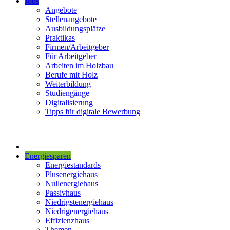
Jobs
Angebote
Stellenangebote
Ausbildungsplätze
Praktikas
Firmen/Arbeitgeber
Für Arbeitgeber
Arbeiten im Holzbau
Berufe mit Holz
Weiterbildung
Studiengänge
Digitalisierung
Tipps für digitale Bewerbung
Energiesparen
Energiestandards
Plusenergiehaus
Nullenergiehaus
Passivhaus
Niedrigstenergiehaus
Niedrigenergiehaus
Effizienzhaus
Themen