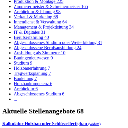
Produktion & Montage
225
Zimmerermeister & Schreinermeister
165
Architektur & Planung
98
Verkauf & Marketing
68
Innendienst & Verwaltung
64
Management & Projektleitung
34
IT & Digitales
31
Berufserfahrung
40
Abgeschlossenes Studium oder Weiterbildung
31
Abgeschlossene Berufsausbildung
24
Ausbildung als Zimmerer
10
Bauingenieurwesen
9
Studium
9
Holzbauerfahrung
7
Tragwerksplanung
7
Bauleitung
7
Holzbaukompetenz
6
Architektur
6
Abgeschlossenes Studium
6
...
Aktuelle Stellenangebote
68
Kalkulator Holzbau oder Schlüsselfertigbau
(w/d/m)