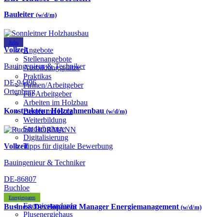
Bauleiter
(w/d/m)
Jobs
Vollzeit
Angebote
Stellenangebote
Bauingenieur & Techniker
Ausbildungsplätze
Praktikas
DE-94496
Firmen/Arbeitgeber
Ortenburg
Für Arbeitgeber
Arbeiten im Holzbau
Konstrukteur Holzrahmenbau
Berufe mit Holz
(w/d/m)
Weiterbildung
Studiengänge
Digitalisierung
Vollzeit
Tipps für digitale Bewerbung
Bauingenieur & Techniker
DE-86807
Buchloe
Energiesparen
Energiestandards
Business Development Manager Energiemanagement
(w/d/m)
Plusenergiehaus