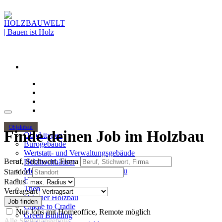
Objektbau
Finde deinen Job im Holzbau
Objekttypen
Bürogebäude
Wertstatt- und Verwaltungsgebäude
Beruf, Stichwort, Firma
Holzhochhäuser
Mehrgeschossiger Wohnungsbau
Standort
Hallenbau
Radius
Themen
Vertragsart
Urbaner Holzbau
Cradle to Cradle
Nur Jobs mit Homeoffice, Remote möglich
Green Building
Alle Stellenangebote