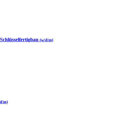
 Schlüsselfertigbau
(w/d/m)
/d/m)