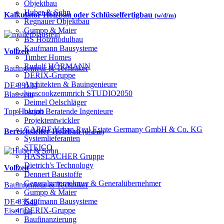
Objektbau
Huber & Sohn
Kalkulator Holzbau oder Schlüsselfertigbau
(w/d/m)
Regnauer Objektbau
Gumpp & Maier
BS Holzmodulbau
Kaufmann Bausysteme
Vollzeit
Timber Homes
Rudolf HÖRMANN
Bauingenieur & Techniker
DERIX-Gruppe
Architekten & Bauingenieure
DE-89134
haascookzemmrich STUDIO2050
Blaustein
Deimel Oelschläger
bauart Beratende Ingenieure
Top Holzjob
Projektentwickler
GARBE Urban Real Estate Germany GmbH & Co. KG
Bereichsleiter Holzbau
(w/d/m)
Systemlieferanten
STEICO
HASSLACHER Gruppe
Dietrich's Technology
Vollzeit
Dennert Baustoffe
Generalunternehmer & Generalübernehmer
Bauingenieur & Techniker
Gumpp & Maier
Kaufmann Bausysteme
DE-83549
DERIX-Gruppe
Eiselfing
Baufinanzierung