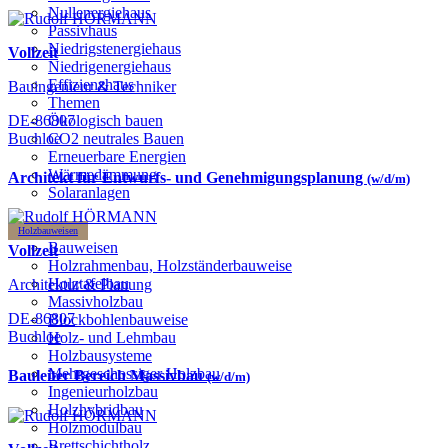
Nullenergiehaus
Passivhaus
Niedrigstenergiehaus
Vollzeit
Niedrigenergiehaus
Effizienzhaus
Bauingenieur & Techniker
Themen
DE-86807
Ökologisch bauen
Buchloe
CO2 neutrales Bauen
Erneuerbare Energien
Wärmedämmung
Architekt für Entwurfs- und Genehmigungsplanung
(w/d/m)
Solaranlagen
Holzbauweisen
Bauweisen
Vollzeit
Holzrahmenbau, Holzständerbauweise
Holztafelbau
Architektur & Planung
Massivholzbau
DE-86807
Blockbohlenbauweise
Buchloe
Holz- und Lehmbau
Holzbausysteme
Mehrgeschossiger Holzbau
Bauleiter Bereich Massivbau
(w/d/m)
Ingenieurholzbau
Holzhybridbau
Holzmodulbau
Brettschichtholz