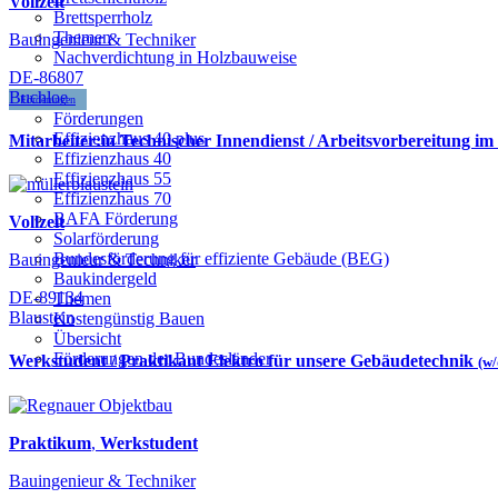
Vollzeit
Brettsperrholz
Themen
Bauingenieur & Techniker
Nachverdichtung in Holzbauweise
DE-86807
Buchloe
Förderungen
Förderungen
Effizienzhaus 40 plus
Mitarbeiter:in Technischer Innendienst / Arbeitsvorbereitung im
Effizienzhaus 40
Effizienzhaus 55
Effizienzhaus 70
BAFA Förderung
Vollzeit
Solarförderung
Bundesförderung für effiziente Gebäude (BEG)
Bauingenieur & Techniker
Baukindergeld
DE-89134
Themen
Blaustein
Kostengünstig Bauen
Übersicht
Förderungen der Bundesländer
Werkstudent / Praktikant Elektro für unsere Gebäudetechnik
(w
Praktikum
,
Werkstudent
Bauingenieur & Techniker