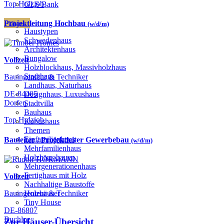
Top Holzjob
GLS Bank
Projektleitung Hochbau
Häuser
(w/d/m)
Haustypen
Schwedenhaus
Architektenhaus
Bungalow
Vollzeit
Holzblockhaus, Massivholzhaus
Stadthaus
Bauingenieur & Techniker
Landhaus, Naturhaus
DE-84405
Designhaus, Luxushaus
Dorfen
Stadtvilla
Bauhaus
Top Holzjob
Kubushaus
Themen
Einfamilienhaus
Bauleiter / Projektleiter Gewerbebau
(w/d/m)
Mehrfamilienhaus
Holzhaus bauen
Mehrgenerationenhaus
Fertighaus mit Holz
Vollzeit
Nachhaltige Baustoffe
Bauingenieur & Techniker
Holzhäuser
Tiny House
DE-86807
Buchloe
Zur Häuser-Übersicht