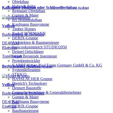
Objektbau
Huber & Sohn
Kalkulator Holzbau oder Schlüsselfertigbau
(w/d/m)
Regnauer Objektbau
Gumpp & Maier
BS Holzmodulbau
Kaufmann Bausysteme
Vollzeit
Timber Homes
Rudolf HÖRMANN
Bauingenieur & Techniker
DERIX-Gruppe
Architekten & Bauingenieure
DE-89134
haascookzemmrich STUDIO2050
Blaustein
Deimel Oelschläger
bauart Beratende Ingenieure
Top Holzjob
Projektentwickler
GARBE Urban Real Estate Germany GmbH & Co. KG
Bereichsleiter Holzbau
(w/d/m)
Systemlieferanten
STEICO
HASSLACHER Gruppe
Dietrich's Technology
Vollzeit
Dennert Baustoffe
Generalunternehmer & Generalübernehmer
Bauingenieur & Techniker
Gumpp & Maier
Kaufmann Bausysteme
DE-83549
DERIX-Gruppe
Eiselfing
Baufinanzierung