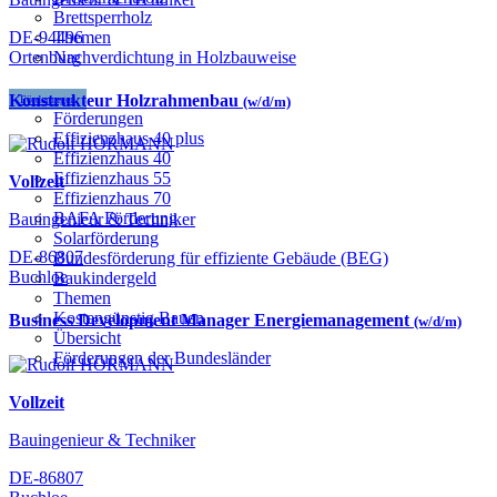
Brettsperrholz
DE-94496
Themen
Ortenburg
Nachverdichtung in Holzbauweise
Konstrukteur Holzrahmenbau
(w/d/m)
Förderungen
Förderungen
Effizienzhaus 40 plus
Effizienzhaus 40
Effizienzhaus 55
Vollzeit
Effizienzhaus 70
BAFA Förderung
Bauingenieur & Techniker
Solarförderung
DE-86807
Bundesförderung für effiziente Gebäude (BEG)
Buchloe
Baukindergeld
Themen
Kostengünstig Bauen
Business Development Manager Energiemanagement
(w/d/m)
Übersicht
Förderungen der Bundesländer
Vollzeit
Bauingenieur & Techniker
DE-86807