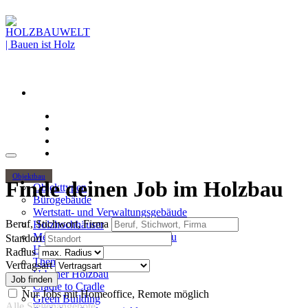
Objektbau
Finde deinen Job im Holzbau
Objekttypen
Bürogebäude
Wertstatt- und Verwaltungsgebäude
Beruf, Stichwort, Firma
Holzhochhäuser
Mehrgeschossiger Wohnungsbau
Standort
Hallenbau
Radius
Themen
Vertragsart
Urbaner Holzbau
Cradle to Cradle
Nur Jobs mit Homeoffice, Remote möglich
Green Building
Alle Stellenangebote