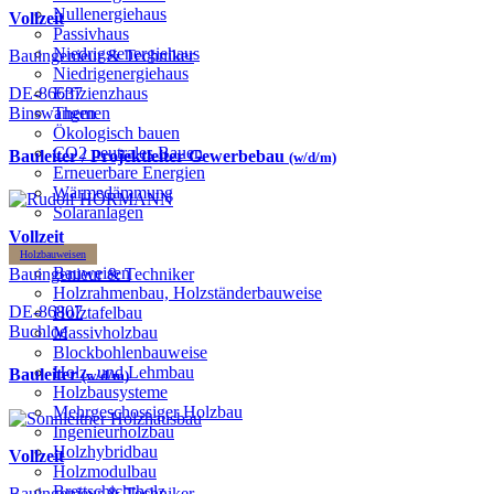
Nullenergiehaus
Vollzeit
Passivhaus
Niedrigstenergiehaus
Bauingenieur & Techniker
Niedrigenergiehaus
DE-86637
Effizienzhaus
Binswangen
Themen
Ökologisch bauen
CO2 neutrales Bauen
Bauleiter / Projektleiter Gewerbebau
(w/d/m)
Erneuerbare Energien
Wärmedämmung
Solaranlagen
Vollzeit
Holzbauweisen
Bauweisen
Bauingenieur & Techniker
Holzrahmenbau, Holzständerbauweise
DE-86807
Holztafelbau
Buchloe
Massivholzbau
Blockbohlenbauweise
Holz- und Lehmbau
Bauleiter
(w/d/m)
Holzbausysteme
Mehrgeschossiger Holzbau
Ingenieurholzbau
Holzhybridbau
Vollzeit
Holzmodulbau
Brettschichtholz
Bauingenieur & Techniker