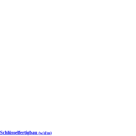
 Schlüsselfertigbau
(w/d/m)