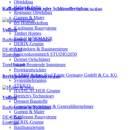
Objektbau
Huber & Sohn
Kalkulator Holzbau oder Schlüsselfertigbau
(w/d/m)
Regnauer Objektbau
Gumpp & Maier
BS Holzmodulbau
Kaufmann Bausysteme
Vollzeit
Timber Homes
Rudolf HÖRMANN
Bauingenieur & Techniker
DERIX-Gruppe
Architekten & Bauingenieure
DE-89134
haascookzemmrich STUDIO2050
Blaustein
Deimel Oelschläger
bauart Beratende Ingenieure
Top Holzjob
Projektentwickler
GARBE Urban Real Estate Germany GmbH & Co. KG
Bereichsleiter Holzbau
(w/d/m)
Systemlieferanten
STEICO
HASSLACHER Gruppe
Dietrich's Technology
Vollzeit
Dennert Baustoffe
Generalunternehmer & Generalübernehmer
Bauingenieur & Techniker
Gumpp & Maier
Kaufmann Bausysteme
DE-83549
DERIX-Gruppe
Eiselfing
Baufinanzierung