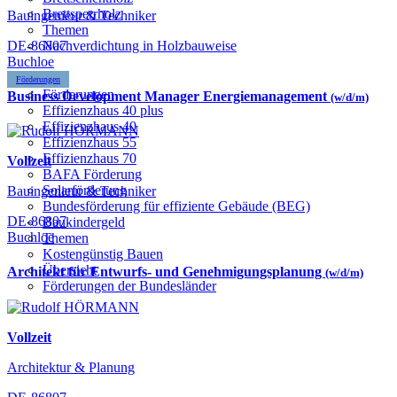
Brettsperrholz
Bauingenieur & Techniker
Themen
DE-86807
Nachverdichtung in Holzbauweise
Buchloe
Förderungen
Förderungen
Business Development Manager Energiemanagement
(w/d/m)
Effizienzhaus 40 plus
Effizienzhaus 40
Effizienzhaus 55
Effizienzhaus 70
Vollzeit
BAFA Förderung
Solarförderung
Bauingenieur & Techniker
Bundesförderung für effiziente Gebäude (BEG)
DE-86807
Baukindergeld
Buchloe
Themen
Kostengünstig Bauen
Übersicht
Architekt für Entwurfs- und Genehmigungsplanung
(w/d/m)
Förderungen der Bundesländer
Vollzeit
Architektur & Planung