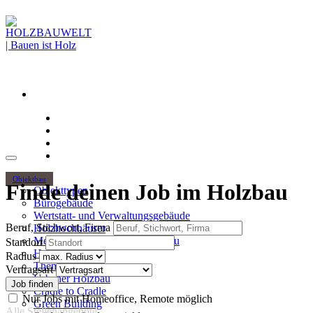
Objektbau
Finde deinen Job im Holzbau
Objekttypen
Bürogebäude
Wertstatt- und Verwaltungsgebäude
Beruf, Stichwort, Firma
Holzhochhäuser
Mehrgeschossiger Wohnungsbau
Standort
Hallenbau
Radius
Themen
Vertragsart
Urbaner Holzbau
Cradle to Cradle
Nur Jobs mit Homeoffice, Remote möglich
Green Building
Alle Stellenangebote