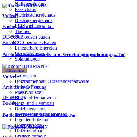
Nullenergiehaus
Passivhaus
Niedrigstenergiehaus
Vollzeit
Niedrigenergiehaus
Effizienzhaus
Bauingenieur & Techniker
Themen
DE-86807
Ökologisch bauen
Buchloe
CO2 neutrales Bauen
Erneuerbare Energien
Wärmedämmung
Architekt für Entwurfs- und Genehmigungsplanung
(w/d/m)
Solaranlagen
Holzbauweisen
Bauweisen
Vollzeit
Holzrahmenbau, Holzständerbauweise
Holztafelbau
Architektur & Planung
Massivholzbau
DE-86807
Blockbohlenbauweise
Buchloe
Holz- und Lehmbau
Holzbausysteme
Mehrgeschossiger Holzbau
Bauleiter Bereich Massivbau
(w/d/m)
Ingenieurholzbau
Holzhybridbau
Holzmodulbau
Brettschichtholz