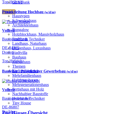
Top Holzjob
GLS Bank
Projektleitung Hochbau
Häuser
(w/d/m)
Haustypen
Schwedenhaus
Architektenhaus
Bungalow
Vollzeit
Holzblockhaus, Massivholzhaus
Stadthaus
Bauingenieur & Techniker
Landhaus, Naturhaus
DE-84405
Designhaus, Luxushaus
Dorfen
Stadtvilla
Bauhaus
Top Holzjob
Kubushaus
Themen
Einfamilienhaus
Bauleiter / Projektleiter Gewerbebau
(w/d/m)
Mehrfamilienhaus
Holzhaus bauen
Mehrgenerationenhaus
Fertighaus mit Holz
Vollzeit
Nachhaltige Baustoffe
Bauingenieur & Techniker
Holzhäuser
Tiny House
DE-86807
Buchloe
Zur Häuser-Übersicht