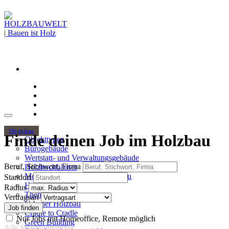
Objektbau
Finde deinen Job im Holzbau
Objekttypen
Bürogebäude
Wertstatt- und Verwaltungsgebäude
Beruf, Stichwort, Firma
Holzhochhäuser
Mehrgeschossiger Wohnungsbau
Standort
Hallenbau
Radius
Themen
Vertragsart
Urbaner Holzbau
Cradle to Cradle
Nur Jobs mit Homeoffice, Remote möglich
Green Building
Alle Stellenangebote