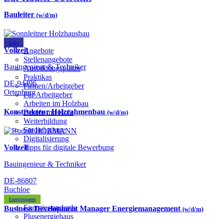
Bauleiter
(w/d/m)
Jobs
Vollzeit
Angebote
Stellenangebote
Bauingenieur & Techniker
Ausbildungsplätze
Praktikas
DE-94496
Firmen/Arbeitgeber
Ortenburg
Für Arbeitgeber
Arbeiten im Holzbau
Konstrukteur Holzrahmenbau
Berufe mit Holz
(w/d/m)
Weiterbildung
Studiengänge
Digitalisierung
Vollzeit
Tipps für digitale Bewerbung
Bauingenieur & Techniker
DE-86807
Buchloe
Energiesparen
Energiestandards
Business Development Manager Energiemanagement
(w/d/m)
Plusenergiehaus