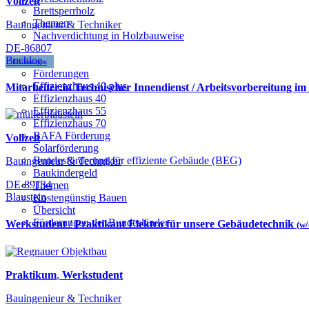
Vollzeit
Brettsperrholz
Themen
Bauingenieur & Techniker
Nachverdichtung in Holzbauweise
DE-86807
Buchloe
Förderungen
Förderungen
Effizienzhaus 40 plus
Mitarbeiter:in Technischer Innendienst / Arbeitsvorbereitung im
Effizienzhaus 40
Effizienzhaus 55
Effizienzhaus 70
BAFA Förderung
Vollzeit
Solarförderung
Bundesförderung für effiziente Gebäude (BEG)
Bauingenieur & Techniker
Baukindergeld
DE-89134
Themen
Blaustein
Kostengünstig Bauen
Übersicht
Förderungen der Bundesländer
Werkstudent / Praktikant Elektro für unsere Gebäudetechnik
(w
Praktikum
,
Werkstudent
Bauingenieur & Techniker