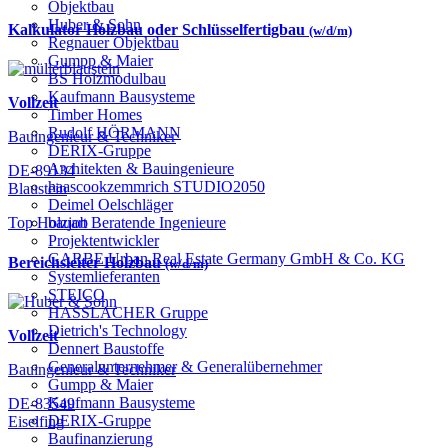
Objektbau
Huber & Sohn
Kalkulator Holzbau oder Schlüsselfertigbau
(w/d/m)
Regnauer Objektbau
Gumpp & Maier
BS Holzmodulbau
Kaufmann Bausysteme
Vollzeit
Timber Homes
Rudolf HÖRMANN
Bauingenieur & Techniker
DERIX-Gruppe
Architekten & Bauingenieure
DE-89134
haascookzemmrich STUDIO2050
Blaustein
Deimel Oelschläger
bauart Beratende Ingenieure
Top Holzjob
Projektentwickler
GARBE Urban Real Estate Germany GmbH & Co. KG
Bereichsleiter Holzbau
(w/d/m)
Systemlieferanten
STEICO
HASSLACHER Gruppe
Dietrich's Technology
Vollzeit
Dennert Baustoffe
Generalunternehmer & Generalübernehmer
Bauingenieur & Techniker
Gumpp & Maier
Kaufmann Bausysteme
DE-83549
DERIX-Gruppe
Eiselfing
Baufinanzierung