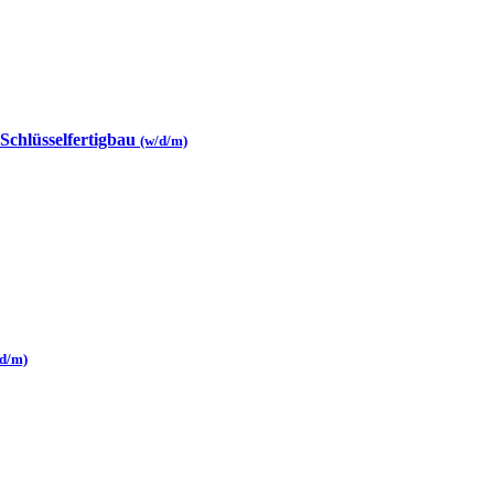
 Schlüsselfertigbau
(w/d/m)
/d/m)