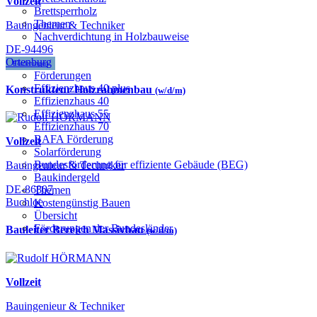
Vollzeit
Brettsperrholz
Themen
Bauingenieur & Techniker
Nachverdichtung in Holzbauweise
DE-94496
Ortenburg
Förderungen
Förderungen
Effizienzhaus 40 plus
Konstrukteur Holzrahmenbau
(w/d/m)
Effizienzhaus 40
Effizienzhaus 55
Effizienzhaus 70
BAFA Förderung
Vollzeit
Solarförderung
Bundesförderung für effiziente Gebäude (BEG)
Bauingenieur & Techniker
Baukindergeld
DE-86807
Themen
Buchloe
Kostengünstig Bauen
Übersicht
Förderungen der Bundesländer
Bauleiter Bereich Massivbau
(w/d/m)
Vollzeit
Bauingenieur & Techniker