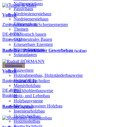
Nullenergiehaus
Passivhaus
Niedrigstenergiehaus
Vollzeit
Niedrigenergiehaus
Effizienzhaus
Zimmerermeister & Schreinermeister
Themen
DE-86637
Ökologisch bauen
Binswangen
CO2 neutrales Bauen
Erneuerbare Energien
Wärmedämmung
Bauleiter / Projektleiter Gewerbebau
(w/d/m)
Solaranlagen
Holzbauweisen
Bauweisen
Vollzeit
Holzrahmenbau, Holzständerbauweise
Holztafelbau
Bauingenieur & Techniker
Massivholzbau
DE-86807
Blockbohlenbauweise
Buchloe
Holz- und Lehmbau
Holzbausysteme
Mehrgeschossiger Holzbau
Bauleiter
(w/d/m)
Ingenieurholzbau
Holzhybridbau
Holzmodulbau
Brettschichtholz