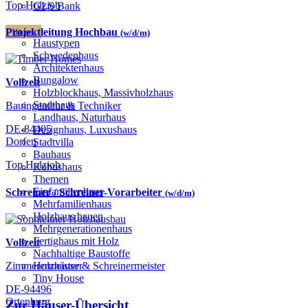
Top Holzjob
GLS Bank
Projektleitung Hochbau
Häuser
(w/d/m)
Haustypen
Schwedenhaus
Architektenhaus
Bungalow
Vollzeit
Holzblockhaus, Massivholzhaus
Stadthaus
Bauingenieur & Techniker
Landhaus, Naturhaus
DE-84405
Designhaus, Luxushaus
Dorfen
Stadtvilla
Bauhaus
Top Holzjob
Kubushaus
Themen
Einfamilienhaus
Schreiner / Schreiner-Vorarbeiter
(w/d/m)
Mehrfamilienhaus
Holzhaus bauen
Mehrgenerationenhaus
Fertighaus mit Holz
Vollzeit
Nachhaltige Baustoffe
Zimmerermeister & Schreinermeister
Holzhäuser
Tiny House
DE-94496
Ortenburg
Zur Häuser-Übersicht