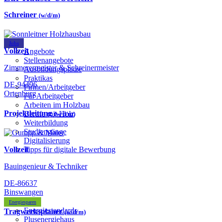
Schreiner
(w/d/m)
Jobs
Vollzeit
Angebote
Stellenangebote
Zimmerermeister & Schreinermeister
Ausbildungsplätze
Praktikas
DE-94496
Firmen/Arbeitgeber
Ortenburg
Für Arbeitgeber
Arbeiten im Holzbau
Projektleitung
Berufe mit Holz
(w/d/m)
Weiterbildung
Studiengänge
Digitalisierung
Vollzeit
Tipps für digitale Bewerbung
Bauingenieur & Techniker
DE-86637
Binswangen
Energiesparen
Energiestandards
Tragwerksplaner
(w/d/m)
Plusenergiehaus