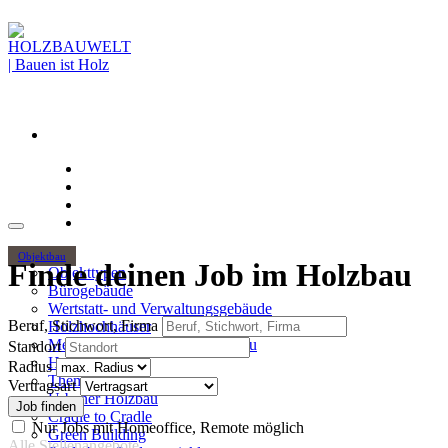
Objektbau
Finde deinen Job im Holzbau
Objekttypen
Bürogebäude
Wertstatt- und Verwaltungsgebäude
Beruf, Stichwort, Firma
Holzhochhäuser
Mehrgeschossiger Wohnungsbau
Standort
Hallenbau
Radius
Themen
Vertragsart
Urbaner Holzbau
Cradle to Cradle
Nur Jobs mit Homeoffice, Remote möglich
Green Building
Alle Stellenangebote