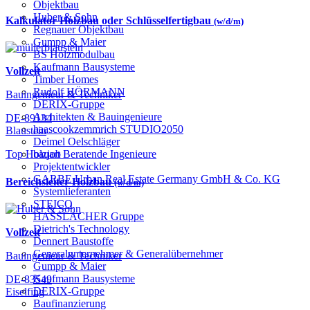
Objektbau
Huber & Sohn
Kalkulator Holzbau oder Schlüsselfertigbau
(w/d/m)
Regnauer Objektbau
Gumpp & Maier
BS Holzmodulbau
Kaufmann Bausysteme
Vollzeit
Timber Homes
Rudolf HÖRMANN
Bauingenieur & Techniker
DERIX-Gruppe
Architekten & Bauingenieure
DE-89134
haascookzemmrich STUDIO2050
Blaustein
Deimel Oelschläger
bauart Beratende Ingenieure
Top Holzjob
Projektentwickler
GARBE Urban Real Estate Germany GmbH & Co. KG
Bereichsleiter Holzbau
(w/d/m)
Systemlieferanten
STEICO
HASSLACHER Gruppe
Dietrich's Technology
Vollzeit
Dennert Baustoffe
Generalunternehmer & Generalübernehmer
Bauingenieur & Techniker
Gumpp & Maier
Kaufmann Bausysteme
DE-83549
DERIX-Gruppe
Eiselfing
Baufinanzierung