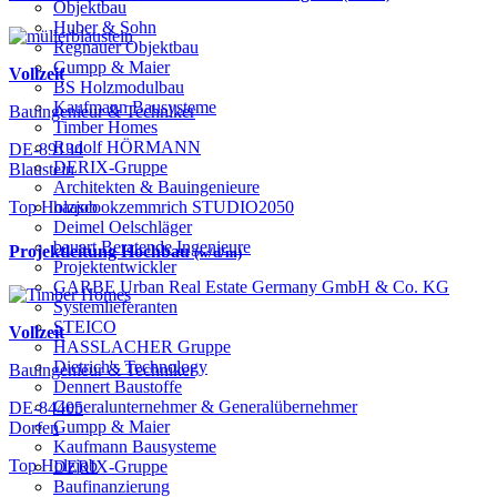
Objektbau
Huber & Sohn
Regnauer Objektbau
Gumpp & Maier
Vollzeit
BS Holzmodulbau
Kaufmann Bausysteme
Bauingenieur & Techniker
Timber Homes
Rudolf HÖRMANN
DE-89134
DERIX-Gruppe
Blaustein
Architekten & Bauingenieure
haascookzemmrich STUDIO2050
Top Holzjob
Deimel Oelschläger
bauart Beratende Ingenieure
Projektleitung Hochbau
(w/d/m)
Projektentwickler
GARBE Urban Real Estate Germany GmbH & Co. KG
Systemlieferanten
STEICO
Vollzeit
HASSLACHER Gruppe
Dietrich's Technology
Bauingenieur & Techniker
Dennert Baustoffe
Generalunternehmer & Generalübernehmer
DE-84405
Gumpp & Maier
Dorfen
Kaufmann Bausysteme
Top Holzjob
DERIX-Gruppe
Baufinanzierung