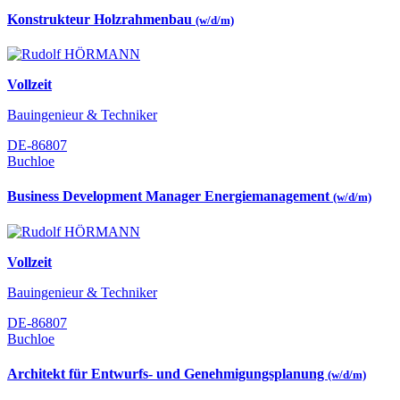
Konstrukteur Holzrahmenbau
(w/d/m)
Vollzeit
Bauingenieur & Techniker
DE-86807
Buchloe
Business Development Manager Energiemanagement
(w/d/m)
Vollzeit
Bauingenieur & Techniker
DE-86807
Buchloe
Architekt für Entwurfs- und Genehmigungsplanung
(w/d/m)