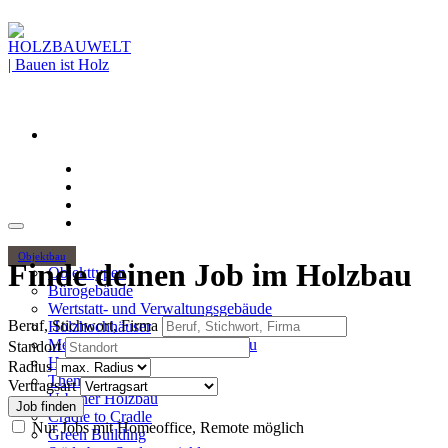
Objektbau
Finde deinen Job im Holzbau
Objekttypen
Bürogebäude
Wertstatt- und Verwaltungsgebäude
Beruf, Stichwort, Firma
Holzhochhäuser
Mehrgeschossiger Wohnungsbau
Standort
Hallenbau
Radius
Themen
Vertragsart
Urbaner Holzbau
Cradle to Cradle
Nur Jobs mit Homeoffice, Remote möglich
Green Building