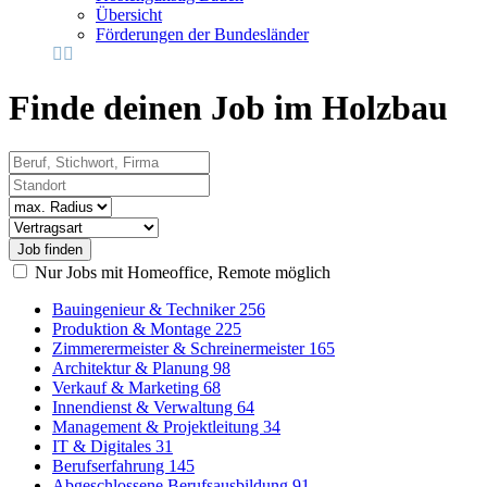
Übersicht
Förderungen der Bundesländer
Finde deinen Job im Holzbau
Beruf, Stichwort, Firma
Standort
Radius
Vertragsart
Nur Jobs mit Homeoffice, Remote möglich
Bauingenieur & Techniker
256
Produktion & Montage
225
Zimmerermeister & Schreinermeister
165
Architektur & Planung
98
Verkauf & Marketing
68
Innendienst & Verwaltung
64
Management & Projektleitung
34
IT & Digitales
31
Berufserfahrung
145
Abgeschlossene Berufsausbildung
91