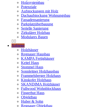
Holzsystembau
Potenziale
Aufstockungen mit Holz
Dachaufstockung Wohnungsbau
Fassadensanierung
Parkplatzüberbauung
Serielle Sanierung
Zirkulärer Holzbau
Modulares Bauen
Anbieter
Holzhäuser
Regnauer Hausbau
KAMPA Fertighäuser
Keitel Haus
Stommel Haus
Sonnleitner Holzhausbau
Frammelsberger Holzhaus
Kinskofer Holzhaus
SKANDIMA Holzhäuser
Fullwood Wohnblockhaus
Fingerhut Haus
Objektbau
Huber & Sohn
Regnauer Objektbau