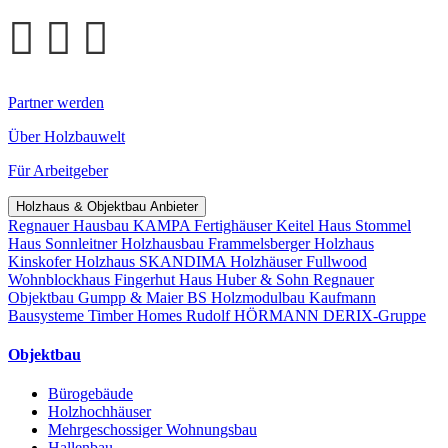
Partner werden
Über Holzbauwelt
Für Arbeitgeber
Holzhaus & Objektbau Anbieter
Regnauer Hausbau
KAMPA Fertighäuser
Keitel Haus
Stommel
Haus
Sonnleitner Holzhausbau
Frammelsberger Holzhaus
Kinskofer Holzhaus
SKANDIMA Holzhäuser
Fullwood
Wohnblockhaus
Fingerhut Haus
Huber & Sohn
Regnauer
Objektbau
Gumpp & Maier
BS Holzmodulbau
Kaufmann
Bausysteme
Timber Homes
Rudolf HÖRMANN
DERIX-Gruppe
Objektbau
Bürogebäude
Holzhochhäuser
Mehrgeschossiger Wohnungsbau
Hallenbau