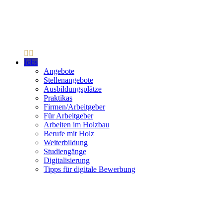
Jobs
Angebote
Stellenangebote
Ausbildungsplätze
Praktikas
Firmen/Arbeitgeber
Für Arbeitgeber
Arbeiten im Holzbau
Berufe mit Holz
Weiterbildung
Studiengänge
Digitalisierung
Tipps für digitale Bewerbung