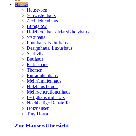
Häuser
Haustypen
Schwedenhaus
Architektenhaus
Bungalow
Holzblockhaus, Massivholzhaus
Stadthaus
Landhaus, Naturhaus
Designhaus, Luxushaus
Stadtvilla
Bauhaus
Kubushaus
Themen
Einfamilienhaus
Mehrfamilienhaus
Holzhaus bauen
Mehrgenerationenhaus
Fertighaus mit Holz
Nachhaltige Baustoffe
Holzhäuser
Tiny House
Zur Häuser-Übersicht