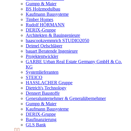
Gumpp & Maier
BS Holzmodulbau
Kaufmann Bausysteme
Timber Homes
Rudolf HÖRMANN
DERIX-Gruppe
Architekten & Bauingenieure
haascookzemmrich STUDIO2050
Deimel Oelschläger
bauart Beratende Ingenieure
Projektentwickler
GARBE Urban Real Estate Germany GmbH & Co.
KG
Systemlieferanten
STEICO
HASSLACHER Gruppe
Dietrich's Technology
Dennert Baustoffe
Generalunternehmer & Generalübernehmer
Gumpp & Maier
Kaufmann Bausysteme
DERIX-Gruppe
Baufinanzierung
GLS Bank