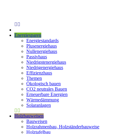
Energiesparen
Energiestandards
Plusenergiehaus
Nullenergiehaus
Passivhaus
Niedrigstenergiehaus
Niedrigenergiehaus
Effizienzhaus
Themen
Ökologisch bauen
CO2 neutrales Bauen
Erneuerbare Energien
Wärmedämmung
Solaranlagen
Holzbauweisen
Bauweisen
Holzrahmenbau, Holzständerbauweise
Holztafelbau