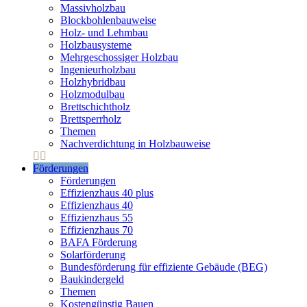
Massivholzbau
Blockbohlenbauweise
Holz- und Lehmbau
Holzbausysteme
Mehrgeschossiger Holzbau
Ingenieurholzbau
Holzhybridbau
Holzmodulbau
Brettschichtholz
Brettsperrholz
Themen
Nachverdichtung in Holzbauweise
Förderungen
Förderungen
Effizienzhaus 40 plus
Effizienzhaus 40
Effizienzhaus 55
Effizienzhaus 70
BAFA Förderung
Solarförderung
Bundesförderung für effiziente Gebäude (BEG)
Baukindergeld
Themen
Kostengünstig Bauen