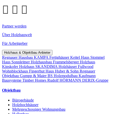
Partner werden
Über Holzbauwelt
Für Arbeitgeber
Holzhaus & Objektbau Anbieter
Regnauer Hausbau
KAMPA Fertighäuser
Keitel Haus
Stommel
Haus
Sonnleitner Holzhausbau
Frammelsberger Holzhaus
Kinskofer Holzhaus
SKANDIMA Holzhäuser
Fullwood
Wohnblockhaus
Fingerhut Haus
Huber & Sohn
Regnauer
Objektbau
Gumpp & Maier
BS Holzmodulbau
Kaufmann
Bausysteme
Timber Homes
Rudolf HÖRMANN
DERIX-Gruppe
Objektbau
Bürogebäude
Holzhochhäuser
Mehrgeschossiger Wohnungsbau
Hallenbau