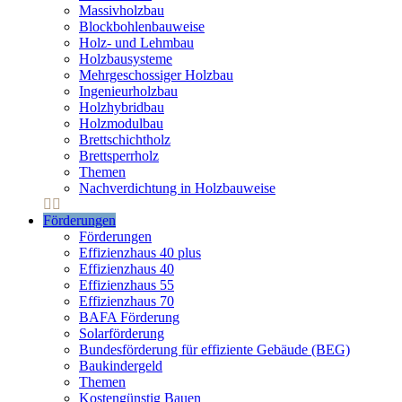
Massivholzbau
Blockbohlenbauweise
Holz- und Lehmbau
Holzbausysteme
Mehrgeschossiger Holzbau
Ingenieurholzbau
Holzhybridbau
Holzmodulbau
Brettschichtholz
Brettsperrholz
Themen
Nachverdichtung in Holzbauweise
Förderungen
Förderungen
Effizienzhaus 40 plus
Effizienzhaus 40
Effizienzhaus 55
Effizienzhaus 70
BAFA Förderung
Solarförderung
Bundesförderung für effiziente Gebäude (BEG)
Baukindergeld
Themen
Kostengünstig Bauen