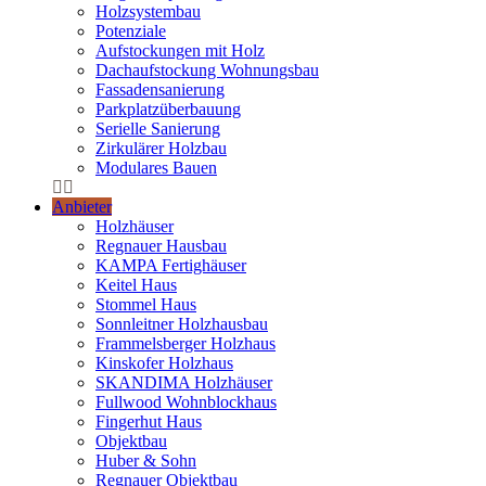
Holzsystembau
Potenziale
Aufstockungen mit Holz
Dachaufstockung Wohnungsbau
Fassadensanierung
Parkplatzüberbauung
Serielle Sanierung
Zirkulärer Holzbau
Modulares Bauen
Anbieter
Holzhäuser
Regnauer Hausbau
KAMPA Fertighäuser
Keitel Haus
Stommel Haus
Sonnleitner Holzhausbau
Frammelsberger Holzhaus
Kinskofer Holzhaus
SKANDIMA Holzhäuser
Fullwood Wohnblockhaus
Fingerhut Haus
Objektbau
Huber & Sohn
Regnauer Objektbau