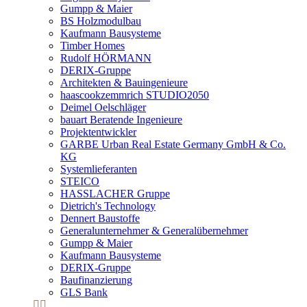
Gumpp & Maier
BS Holzmodulbau
Kaufmann Bausysteme
Timber Homes
Rudolf HÖRMANN
DERIX-Gruppe
Architekten & Bauingenieure
haascookzemmrich STUDIO2050
Deimel Oelschläger
bauart Beratende Ingenieure
Projektentwickler
GARBE Urban Real Estate Germany GmbH & Co.
KG
Systemlieferanten
STEICO
HASSLACHER Gruppe
Dietrich's Technology
Dennert Baustoffe
Generalunternehmer & Generalübernehmer
Gumpp & Maier
Kaufmann Bausysteme
DERIX-Gruppe
Baufinanzierung
GLS Bank