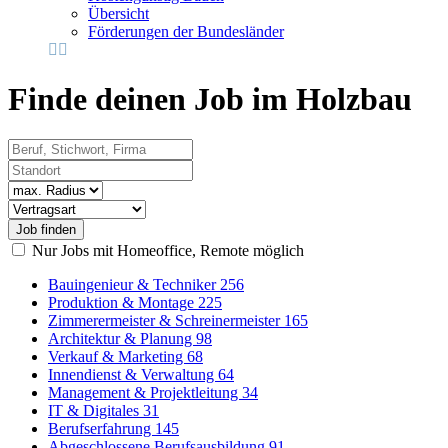
Übersicht
Förderungen der Bundesländer
Finde deinen Job im Holzbau
Beruf, Stichwort, Firma
Standort
Radius
Vertragsart
Nur Jobs mit Homeoffice, Remote möglich
Bauingenieur & Techniker
256
Produktion & Montage
225
Zimmerermeister & Schreinermeister
165
Architektur & Planung
98
Verkauf & Marketing
68
Innendienst & Verwaltung
64
Management & Projektleitung
34
IT & Digitales
31
Berufserfahrung
145
Abgeschlossene Berufsausbildung
91