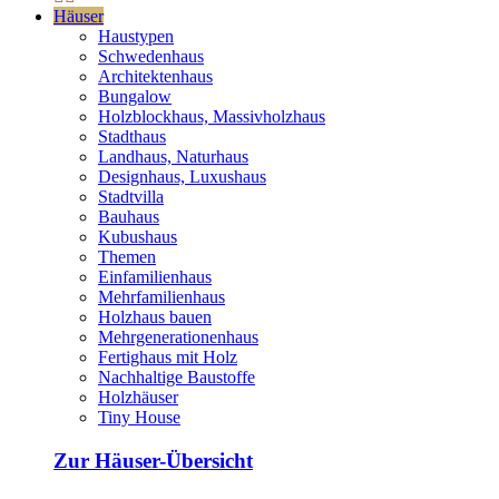
Häuser
Haustypen
Schwedenhaus
Architektenhaus
Bungalow
Holzblockhaus, Massivholzhaus
Stadthaus
Landhaus, Naturhaus
Designhaus, Luxushaus
Stadtvilla
Bauhaus
Kubushaus
Themen
Einfamilienhaus
Mehrfamilienhaus
Holzhaus bauen
Mehrgenerationenhaus
Fertighaus mit Holz
Nachhaltige Baustoffe
Holzhäuser
Tiny House
Zur Häuser-Übersicht