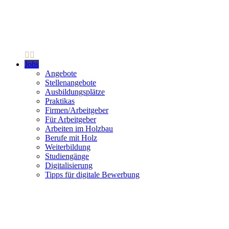
Jobs
Angebote
Stellenangebote
Ausbildungsplätze
Praktikas
Firmen/Arbeitgeber
Für Arbeitgeber
Arbeiten im Holzbau
Berufe mit Holz
Weiterbildung
Studiengänge
Digitalisierung
Tipps für digitale Bewerbung