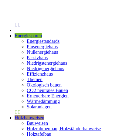
Energiesparen
Energiestandards
Plusenergiehaus
Nullenergiehaus
Passivhaus
Niedrigstenergiehaus
Niedrigenergiehaus
Effizienzhaus
Themen
Ökologisch bauen
CO2 neutrales Bauen
Erneuerbare Energien
Wärmedämmung
Solaranlagen
Holzbauweisen
Bauweisen
Holzrahmenbau, Holzständerbauweise
Holztafelbau