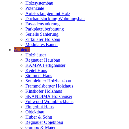
Holzsystembau
Potenziale
Aufstockungen mit Holz
Dachaufstockung Wohnungsbau
Fassadensanierung
Parkplatzüberbauung
Serielle Sanierung
Zirkulärer Holzbau
Modulares Bauen
Anbieter
Holzhäuser
Regnauer Hausbau
KAMPA Fertighäuser
Keitel Haus
Stommel Haus
Sonnleitner Holzhausbau
Frammelsberger Holzhaus
Kinskofer Holzhaus
SKANDIMA Holzhäuser
Fullwood Wohnblockhaus
Fingerhut Haus
Objektbau
Huber & Sohn
Regnauer Objektbau
Gumpp & Maier