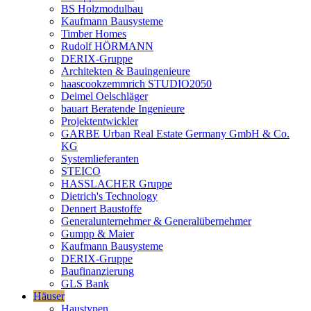
BS Holzmodulbau
Kaufmann Bausysteme
Timber Homes
Rudolf HÖRMANN
DERIX-Gruppe
Architekten & Bauingenieure
haascookzemmrich STUDIO2050
Deimel Oelschläger
bauart Beratende Ingenieure
Projektentwickler
GARBE Urban Real Estate Germany GmbH & Co.
KG
Systemlieferanten
STEICO
HASSLACHER Gruppe
Dietrich's Technology
Dennert Baustoffe
Generalunternehmer & Generalübernehmer
Gumpp & Maier
Kaufmann Bausysteme
DERIX-Gruppe
Baufinanzierung
GLS Bank
Häuser
Haustypen