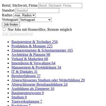
Beruf, Stichwort, Firma
Standort
Radius
Vertragsart
Nur Jobs mit Homeoffice, Remote möglich
Alle Stellenangebote
Bauingenieur & Techniker
256
Produktion & Montage
225
Zimmerermeister & Schreinermeister
165
Architektur & Planung
98
Verkauf & Marketing
68
Innendienst & Verwaltung
64
Management & Projektleitung
34
IT & Digitales
31
Berufserfahrung
37
Abgeschlossenes Studium oder Weiterbildung
29
Abgeschlossene Berufsausbildung
24
Ausbildung als Zimmerer
10
Bauingenieurwesen
9
Studium
9
Tragwerksplanung
7
Bauleitung
7