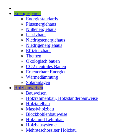
Energiesparen
Energiestandards
Plusenergiehaus
Nullenergiehaus
Passivhaus
Niedrigstenergiehaus
Niedrigenergiehaus
Effizienzhaus
Themen
Ökologisch bauen
CO2 neutrales Bauen
Erneuerbare Energien
Wärmedämmung
Solaranlagen
Holzbauweisen
Bauweisen
Holzrahmenbau, Holzständerbauweise
Holztafelbau
Massivholzbau
Blockbohlenbauweise
Holz- und Lehmbau
Holzbausysteme
Mehrgeschossiger Holzbau