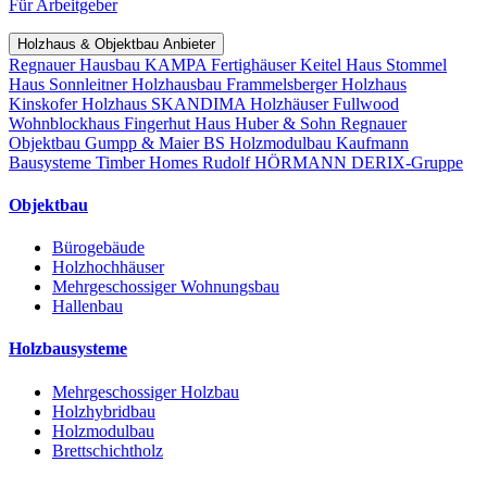
Für Arbeitgeber
Holzhaus & Objektbau Anbieter
Regnauer Hausbau
KAMPA Fertighäuser
Keitel Haus
Stommel
Haus
Sonnleitner Holzhausbau
Frammelsberger Holzhaus
Kinskofer Holzhaus
SKANDIMA Holzhäuser
Fullwood
Wohnblockhaus
Fingerhut Haus
Huber & Sohn
Regnauer
Objektbau
Gumpp & Maier
BS Holzmodulbau
Kaufmann
Bausysteme
Timber Homes
Rudolf HÖRMANN
DERIX-Gruppe
Objektbau
Bürogebäude
Holzhochhäuser
Mehrgeschossiger Wohnungsbau
Hallenbau
Holzbausysteme
Mehrgeschossiger Holzbau
Holzhybridbau
Holzmodulbau
Brettschichtholz