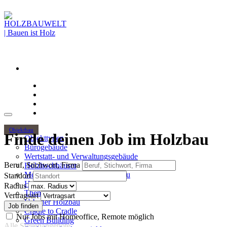
Objektbau
Finde deinen Job im Holzbau
Objekttypen
Bürogebäude
Wertstatt- und Verwaltungsgebäude
Beruf, Stichwort, Firma
Holzhochhäuser
Mehrgeschossiger Wohnungsbau
Standort
Hallenbau
Radius
Themen
Vertragsart
Urbaner Holzbau
Cradle to Cradle
Nur Jobs mit Homeoffice, Remote möglich
Green Building
Alle Stellenangebote