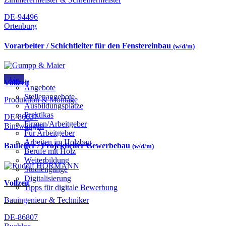
DE-94496
Ortenburg
Vorarbeiter / Schichtleiter für den Fenstereinbau
(w/d/m)
Jobs
Vollzeit
Angebote
Stellenangebote
Produktion & Montage
Ausbildungsplätze
Praktikas
DE-86637
Firmen/Arbeitgeber
Binswangen
Für Arbeitgeber
Arbeiten im Holzbau
Bauleiter / Projektleiter Gewerbebau
(w/d/m)
Berufe mit Holz
Weiterbildung
Studiengänge
Digitalisierung
Vollzeit
Tipps für digitale Bewerbung
Bauingenieur & Techniker
DE-86807