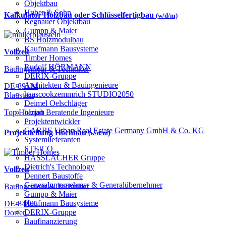
Objektbau
Huber & Sohn
Kalkulator Holzbau oder Schlüsselfertigbau
(w/d/m)
Regnauer Objektbau
Gumpp & Maier
BS Holzmodulbau
Kaufmann Bausysteme
Vollzeit
Timber Homes
Rudolf HÖRMANN
Bauingenieur & Techniker
DERIX-Gruppe
Architekten & Bauingenieure
DE-89134
haascookzemmrich STUDIO2050
Blaustein
Deimel Oelschläger
bauart Beratende Ingenieure
Top Holzjob
Projektentwickler
GARBE Urban Real Estate Germany GmbH & Co. KG
Projektleitung Hochbau
(w/d/m)
Systemlieferanten
STEICO
HASSLACHER Gruppe
Dietrich's Technology
Vollzeit
Dennert Baustoffe
Generalunternehmer & Generalübernehmer
Bauingenieur & Techniker
Gumpp & Maier
Kaufmann Bausysteme
DE-84405
DERIX-Gruppe
Dorfen
Baufinanzierung