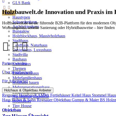
GLS Bank
Holzbauwelt.de
Innovation und Praxis im
Häuser
Haustypen
Schwedenhaus
Holzbauwelt.de ist die führende B2B-Plattform für den modernen Ob
Architektenhaus
Wohnungsbau, serielle Sanierung oder Hybridbauweise – hier finden 
Bungalow
Holzblockhaus, Massivholzhaus
Stadthaus
Landhaus, Naturhaus
Designhaus, Luxushaus
Stadtvilla
Bauhaus
Partner werden
Kubushaus
Themen
Über Holzbauwelt
Einfamilienhaus
Mehrfamilienhaus
Für Arbeitgeber
Holzhaus bauen
Mehrgenerationenhaus
Holzhaus & Objektbau Anbieter
Fertighaus mit Holz
Regnauer Hausbau
KAMPA Fertighäuser
Keitel Haus
Stommel Hau
Nachhaltige Baustoffe
Haus
Huber & Sohn
Regnauer Objektbau
Gumpp & Maier
BS Holz
Holzhäuser
Tiny House
Objektbau
Zur Häuser-Übersicht