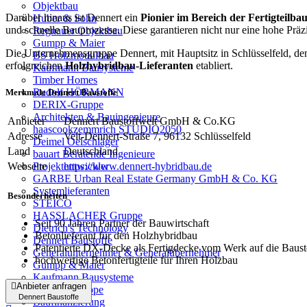
Objektbau
Darüber hinaus ist Dennert ein
Pionier im Bereich der Fertigteilba
Huber & Sohn
und schnelle Bauprozesse. Diese garantieren nicht nur eine hohe Präz
Regnauer Objektbau
Gumpp & Maier
Die Unternehmensgruppe Dennert, mit Hauptsitz in Schlüsselfeld, denk
BS Holzmodulbau
erfolgreichen
Holzhybridbau-Lieferanten
etabliert.
Kaufmann Bausysteme
Timber Homes
Rudolf HÖRMANN
Merkmale Dennert Baustoffe
DERIX-Gruppe
Architekten & Bauingenieure
Anbieter
Dennert Baustoffwelt GmbH & Co.KG
haascookzemmrich STUDIO2050
Adresse
Veit-Dennert-Straße 7, 96132 Schlüsselfeld
Deimel Oelschläger
Land
Deutschland
bauart Beratende Ingenieure
Projektentwickler
Webseite
https://www.dennert-hybridbau.de
GARBE Urban Real Estate Germany GmbH & Co. KG
Systemlieferanten
Besonderheiten
STEICO
HASSLACHER Gruppe
Seit 90 Jahren Partner der Bauwirtschaft
Dietrich's Technology
Betonlieferant für den Holzhybridbau
Dennert Baustoffe
Patentierte DX-Decke als Fertigdecke vom Werk auf die Baust
Generalunternehmer & Generalübernehmer
hochwertige Betonfertigteile für Ihren Holzbau
Gumpp & Maier
Kaufmann Bausysteme
Anbieter anfragen
DERIX-Gruppe
Dennert Baustoffe
Baufinanzierung