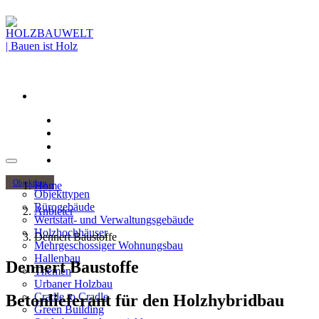
Objektbau
Home
Objekttypen
Bürogebäude
Anbieter
Wertstatt- und Verwaltungsgebäude
Holzhochhäuser
Dennert Baustoffe
Mehrgeschossiger Wohnungsbau
Hallenbau
Dennert Baustoffe
Themen
Urbaner Holzbau
Cradle to Cradle
Betonlieferant für den Holzhybridbau
Green Building