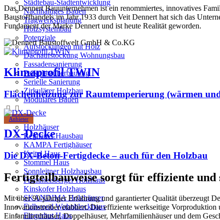
Städtebau-Stadtentwicklung
Das Dennert Bauunternehmen ist ein renommiertes, innovatives Famili
Nachhaltiges Bauen
Baustoffhandels im Jahr 1933 durch Veit Dennert hat sich das Unterneh
Tragwerksplanung
Fundament der Marke Dennert und ist heute Realität geworden.
Holzsystembau
Potenziale
Aufstockungen mit Holz
Dachaufstockung Wohnungsbau
Fassadensanierung
Klimaprofil TWIN
Parkplatzüberbauung
Serielle Sanierung
Zirkulärer Holzbau
Flächenheizung zur Raumtemperierung (wärmen und
Modulares Bauen
Anbieter
Holzhäuser
DX-Decke
Regnauer Hausbau
KAMPA Fertighäuser
Keitel Haus
Die DX-Beton-Fertigdecke – auch für den Holzbau
Stommel Haus
Sonnleitner Holzhausbau
Fertigteilbauweise sorgt für effiziente und
Frammelsberger Holzhaus
Kinskofer Holzhaus
SKANDIMA Holzhäuser
Mit über 90-jähriger Erfahrung und garantierter Qualität überzeugt D
Fullwood Wohnblockhaus
Innovationstreiber etabliert. Die effiziente werkseitige Vorprodukti
Fingerhut Haus
Einfamilienhäuser, Doppelhäuser, Mehrfamilienhäuser und dem Gesch