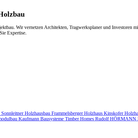
 Holzbau
jektbau. Wir vernetzen Architekten, Tragwerksplaner und Investoren 
Sie Expertise.
s
Sonnleitner Holzhausbau
Frammelsberger Holzhaus
Kinskofer Holzh
modulbau
Kaufmann Bausysteme
Timber Homes
Rudolf HÖRMANN