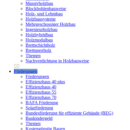
Massivholzbau
Blockbohlenbauweise
Holz- und Lehmbau
Holzbausysteme
Mehrgeschossiger Holzbau
Ingenieurholzbau
Holzhybridbau
Holzmodulbau
Brettschichtholz
Brettsperrholz
Themen
Nachverdichtung in Holzbauweise
Förderungen
Förderungen
Effizienzhaus 40 plus
Effizienzhaus 40
Effizienzhaus 55
Effizienzhaus 70
BAFA Förderung
Solarförderung
Bundesförderung für effiziente Gebäude (BEG)
Baukindergeld
Themen
Kostengünstig Bauen