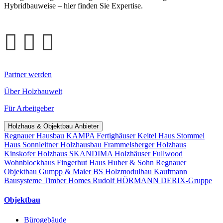
Hybridbauweise – hier finden Sie Expertise.
Partner werden
Über Holzbauwelt
Für Arbeitgeber
Holzhaus & Objektbau Anbieter
Regnauer Hausbau
KAMPA Fertighäuser
Keitel Haus
Stommel
Haus
Sonnleitner Holzhausbau
Frammelsberger Holzhaus
Kinskofer Holzhaus
SKANDIMA Holzhäuser
Fullwood
Wohnblockhaus
Fingerhut Haus
Huber & Sohn
Regnauer
Objektbau
Gumpp & Maier
BS Holzmodulbau
Kaufmann
Bausysteme
Timber Homes
Rudolf HÖRMANN
DERIX-Gruppe
Objektbau
Bürogebäude