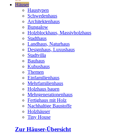
Häuser
Haustypen
Schwedenhaus
Architektenhaus
Bungalow
Holzblockhaus, Massivholzhaus
Stadthaus
Landhaus, Naturhaus
Designhaus, Luxushaus
Stadtvilla
Bauhaus
Kubushaus
Themen
Einfamilienhaus
Mehrfamilienhaus
Holzhaus bauen
Mehrgenerationenhaus
Fertighaus mit Holz
Nachhaltige Baustoffe
Holzhäuser
Tiny House
Zur Häuser-Übersicht