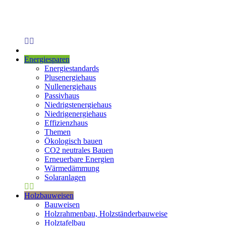
Energiesparen
Energiestandards
Plusenergiehaus
Nullenergiehaus
Passivhaus
Niedrigstenergiehaus
Niedrigenergiehaus
Effizienzhaus
Themen
Ökologisch bauen
CO2 neutrales Bauen
Erneuerbare Energien
Wärmedämmung
Solaranlagen
Holzbauweisen
Bauweisen
Holzrahmenbau, Holzständerbauweise
Holztafelbau