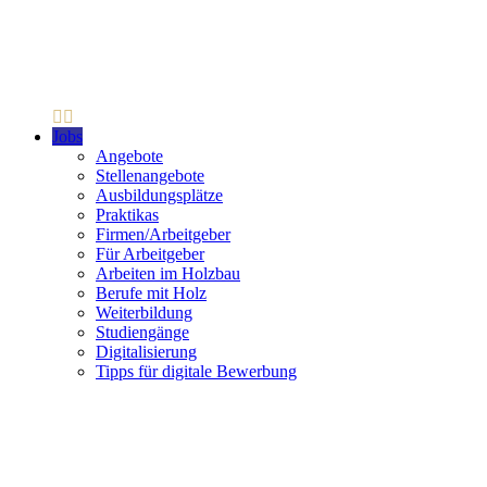
Jobs
Angebote
Stellenangebote
Ausbildungsplätze
Praktikas
Firmen/Arbeitgeber
Für Arbeitgeber
Arbeiten im Holzbau
Berufe mit Holz
Weiterbildung
Studiengänge
Digitalisierung
Tipps für digitale Bewerbung