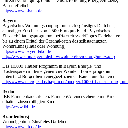
mit Zinsverbilligung, optional Zusatzförderung Energieeffizienz,
Barrierefreiheit
https://www.l-bank.de
Bayern
Bayerisches Wohnungsbauprogramm: zinsgünstiges Darlehen,
einmaliger Zuschuss von 2.500 Euro pro Kind. Bayerisches
Zinsverbilligungsprogramm: befristet zinsverbilligtes Darlehen von
bis zu einem Drittel der Gesamtkosten des selbstgenutzten
Wohnraums (Haus oder Wohnung).
https://www.bayernlabo.de
http://www.stmi.bayern.de/buw/wohnen/foerderung/index.php
Das 10.000-Häuser-Programm in Bayern Energie- und
Kostensparen in den eigenen vier Wänden. Förderprogramm
unterstützt Bürger beim energieeffizienten Bauen und Sanieren.
https://www.energieatlas.bayern.de/buerger/10000_haeuser_program
Berlin
IBB Familienbaudarlehen: Familien/Alleinerziehende mit Kind
erhalten zinsverbilligten Kredit
http://www.ibb.de
Brandenburg
Wohneigentum: Zinsfreies Darlehen
https://www.ilb.de/de