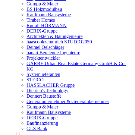
Gumpp & Maier
BS Holzmodulbau
Kaufmann Bausysteme
Timber Homes
Rudolf HÖRMANN
DERIX-Gruppe
Architekten & Bauingenieure
haascookzemmrich STUDIO2050
Deimel Oelschläger
bauart Beratende Ingenieure
Projektentwickler
GARBE Urban Real Estate Germany GmbH & Co.
KG
Systemlieferanten
STEICO
HASSLACHER Gruppe
Dietrich's Technology
Dennert Baustoffe
Generalunternehmer & Generalübernehmer
Gumpp & Maier
Kaufmann Bausysteme
DERIX-Gruppe
Baufinanzierung
GLS Bank