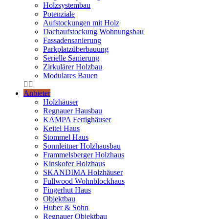
Holzsystembau
Potenziale
Aufstockungen mit Holz
Dachaufstockung Wohnungsbau
Fassadensanierung
Parkplatzüberbauung
Serielle Sanierung
Zirkulärer Holzbau
Modulares Bauen
Anbieter
Holzhäuser
Regnauer Hausbau
KAMPA Fertighäuser
Keitel Haus
Stommel Haus
Sonnleitner Holzhausbau
Frammelsberger Holzhaus
Kinskofer Holzhaus
SKANDIMA Holzhäuser
Fullwood Wohnblockhaus
Fingerhut Haus
Objektbau
Huber & Sohn
Regnauer Objektbau