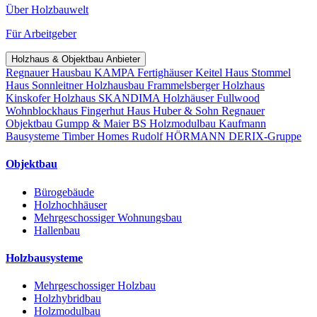
Über Holzbauwelt
Für Arbeitgeber
Holzhaus & Objektbau Anbieter
Regnauer Hausbau
KAMPA Fertighäuser
Keitel Haus
Stommel
Haus
Sonnleitner Holzhausbau
Frammelsberger Holzhaus
Kinskofer Holzhaus
SKANDIMA Holzhäuser
Fullwood
Wohnblockhaus
Fingerhut Haus
Huber & Sohn
Regnauer
Objektbau
Gumpp & Maier
BS Holzmodulbau
Kaufmann
Bausysteme
Timber Homes
Rudolf HÖRMANN
DERIX-Gruppe
Objektbau
Bürogebäude
Holzhochhäuser
Mehrgeschossiger Wohnungsbau
Hallenbau
Holzbausysteme
Mehrgeschossiger Holzbau
Holzhybridbau
Holzmodulbau