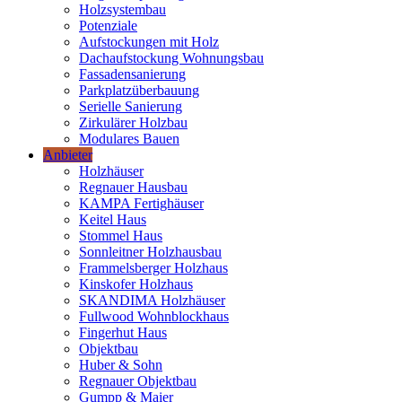
Holzsystembau
Potenziale
Aufstockungen mit Holz
Dachaufstockung Wohnungsbau
Fassadensanierung
Parkplatzüberbauung
Serielle Sanierung
Zirkulärer Holzbau
Modulares Bauen
Anbieter
Holzhäuser
Regnauer Hausbau
KAMPA Fertighäuser
Keitel Haus
Stommel Haus
Sonnleitner Holzhausbau
Frammelsberger Holzhaus
Kinskofer Holzhaus
SKANDIMA Holzhäuser
Fullwood Wohnblockhaus
Fingerhut Haus
Objektbau
Huber & Sohn
Regnauer Objektbau
Gumpp & Maier