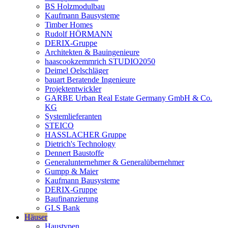
BS Holzmodulbau
Kaufmann Bausysteme
Timber Homes
Rudolf HÖRMANN
DERIX-Gruppe
Architekten & Bauingenieure
haascookzemmrich STUDIO2050
Deimel Oelschläger
bauart Beratende Ingenieure
Projektentwickler
GARBE Urban Real Estate Germany GmbH & Co.
KG
Systemlieferanten
STEICO
HASSLACHER Gruppe
Dietrich's Technology
Dennert Baustoffe
Generalunternehmer & Generalübernehmer
Gumpp & Maier
Kaufmann Bausysteme
DERIX-Gruppe
Baufinanzierung
GLS Bank
Häuser
Haustypen