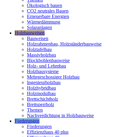
Ökologisch bauen
CO2 neutrales Bauen
Erneuerbare Energien
Wärmedämmung
Solaranlagen
Holzbauweisen
Bauweisen
Holzrahmenbau, Holzständerbauweise
Holztafelbau
Massivholzbau
Blockbohlenbauweise
Holz- und Lehmbau
Holzbausysteme
Mehrgeschossiger Holzbau
Ingenieurholzbau
Holzhybridbau
Holzmodulbau
Brettschichtholz
Brettsperrholz
Themen
Nachverdichtung in Holzbauweise
Förderungen
Förderungen
Effizienzhaus 40 plus