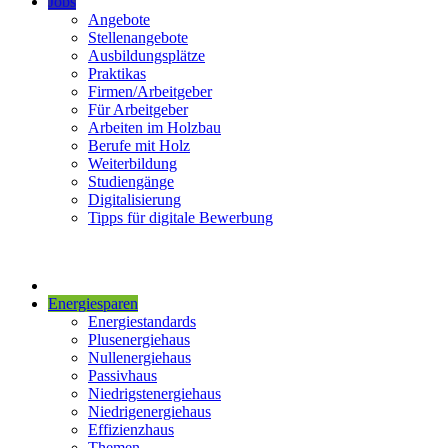
Jobs
Angebote
Stellenangebote
Ausbildungsplätze
Praktikas
Firmen/Arbeitgeber
Für Arbeitgeber
Arbeiten im Holzbau
Berufe mit Holz
Weiterbildung
Studiengänge
Digitalisierung
Tipps für digitale Bewerbung
Energiesparen
Energiestandards
Plusenergiehaus
Nullenergiehaus
Passivhaus
Niedrigstenergiehaus
Niedrigenergiehaus
Effizienzhaus
Themen