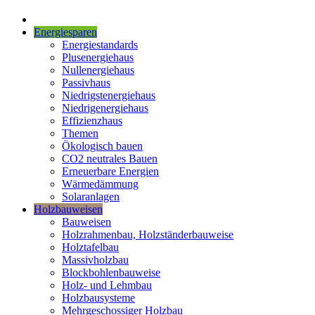
Energiesparen
Energiestandards
Plusenergiehaus
Nullenergiehaus
Passivhaus
Niedrigstenergiehaus
Niedrigenergiehaus
Effizienzhaus
Themen
Ökologisch bauen
CO2 neutrales Bauen
Erneuerbare Energien
Wärmedämmung
Solaranlagen
Holzbauweisen
Bauweisen
Holzrahmenbau, Holzständerbauweise
Holztafelbau
Massivholzbau
Blockbohlenbauweise
Holz- und Lehmbau
Holzbausysteme
Mehrgeschossiger Holzbau