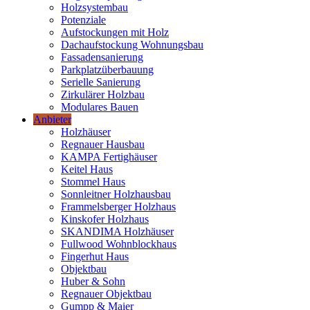
Holzsystembau
Potenziale
Aufstockungen mit Holz
Dachaufstockung Wohnungsbau
Fassadensanierung
Parkplatzüberbauung
Serielle Sanierung
Zirkulärer Holzbau
Modulares Bauen
Anbieter
Holzhäuser
Regnauer Hausbau
KAMPA Fertighäuser
Keitel Haus
Stommel Haus
Sonnleitner Holzhausbau
Frammelsberger Holzhaus
Kinskofer Holzhaus
SKANDIMA Holzhäuser
Fullwood Wohnblockhaus
Fingerhut Haus
Objektbau
Huber & Sohn
Regnauer Objektbau
Gumpp & Maier