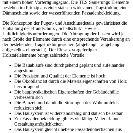
mit einem hohen Vorfertigungsgrad. Die TES-Sanierungs-Elemente
bestehen im Prinzip aus einer statisch wirksamen Tragstruktur, einer
Dämmschicht sowie der wasserführenden Fassadenbekleidung.
Die Konzeption der Fugen- und Anschlussdetails gewährleistet die
Einhaltung der Brandschutz-, Schallschutz- sowie
Luftdichtigkeitsanforderungen. Die Abtragung der Lasten wird je
nach Größe der Elemente durch eine entsprechende Verankerung an
der bestehenden Tragstruktur gesichert (abgehängt – angehängt –
aufgestellt – eingestellt). Der Einsatz vorgefertigter
Holztafelelemente bringt zahlreiche Vorteile:
Die Bauabläufe sind durchgehend geplant und aufeinander
abgestimmt
Die Präzision und Qualität der Elemente ist hoch
Die Ökobilanz ist durch die Materialeigenschaften von Holz
hervorragend
Die bauphysikalischen Eigenschaften der Gebäudehülle
verbessern sich
Die Bauzeit und damit die Störungen des Wohnumfelds
reduzieren sich
Das Bausystem ist widerstandsfähig und statisch belastbar
Zur Fassadenbekleidung gibt es vielfältige Material- und
Gestaltungsmöglichkeiten
Das Bausystem gleicht unebene Fassadenoberflächen aus