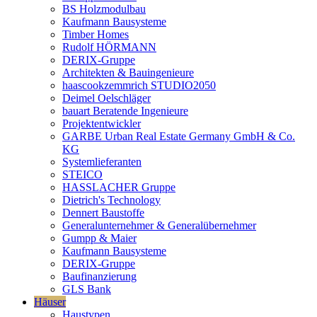
BS Holzmodulbau
Kaufmann Bausysteme
Timber Homes
Rudolf HÖRMANN
DERIX-Gruppe
Architekten & Bauingenieure
haascookzemmrich STUDIO2050
Deimel Oelschläger
bauart Beratende Ingenieure
Projektentwickler
GARBE Urban Real Estate Germany GmbH & Co.
KG
Systemlieferanten
STEICO
HASSLACHER Gruppe
Dietrich's Technology
Dennert Baustoffe
Generalunternehmer & Generalübernehmer
Gumpp & Maier
Kaufmann Bausysteme
DERIX-Gruppe
Baufinanzierung
GLS Bank
Häuser
Haustypen