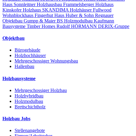
Haus
Sonnleitner Holzhausbau
Frammelsberger Holzhaus
Kinskofer Holzhaus
SKANDIMA Holzhäuser
Fullwood
Wohnblockhaus
Fingerhut Haus
Huber & Sohn
Regnauer
Objektbau
Gumpp & Maier
BS Holzmodulbau
Kaufmann
Bausysteme
Timber Homes
Rudolf HÖRMANN
DERIX-Gruppe
Objektbau
Bürogebäude
Holzhochhäuser
Mehrgeschossiger Wohnungsbau
Hallenbau
Holzbausysteme
Mehrgeschossiger Holzbau
Holzhybridbau
Holzmodulbau
Brettschichtholz
Holzbau Jobs
Stellenangebote
Firmen/Arbeitgeber