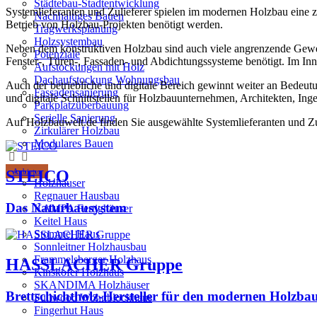
Städtebau-Stadtentwicklung
Systemlieferanten und Zulieferer spielen im modernen Holzbau eine z
Nachhaltiges Bauen
Betrieb von Holzbau-Projekten benötigt werden.
Tragwerksplanung
Holzsystembau
Neben dem konstruktiven Holzbau sind auch viele angrenzende Gewe
Potenziale
Fenster-, Türen-, Fassaden- und Abdichtungssysteme benötigt. Im 
Aufstockungen mit Holz
Dachaufstockung Wohnungsbau
Auch der betriebliche und digitale Bereich gewinnt weiter an Bed
Fassadensanierung
und digitale Schnittstellen für Holzbauunternehmen, Architekten, Ing
Parkplatzüberbauung
Serielle Sanierung
Auf Holzbauwelt.de finden Sie ausgewählte Systemlieferanten und Zu
Zirkulärer Holzbau
Modulares Bauen
STEICO
Anbieter
Holzhäuser
Regnauer Hausbau
Das Naturbausystem
KAMPA Fertighäuser
Keitel Haus
Stommel Haus
Sonnleitner Holzhausbau
Frammelsberger Holzhaus
HASSLACHER Gruppe
Kinskofer Holzhaus
SKANDIMA Holzhäuser
Brettschichtholz-Hersteller für den modernen Holzba
Fullwood Wohnblockhaus
Fingerhut Haus