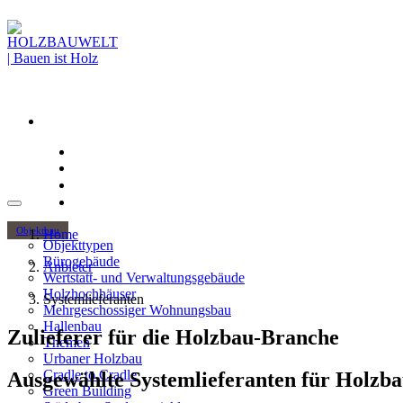
Objektbau
Home
Objekttypen
Bürogebäude
Anbieter
Wertstatt- und Verwaltungsgebäude
Holzhochhäuser
Systemlieferanten
Mehrgeschossiger Wohnungsbau
Hallenbau
Zulieferer für die Holzbau-Branche
Themen
Urbaner Holzbau
Cradle to Cradle
Ausgewählte Systemlieferanten für Holzba
Green Building