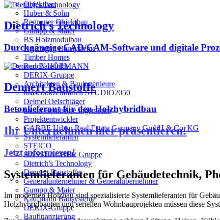
Objektbau
Huber & Sohn
Regnauer Objektbau
Dietrich's Technology
Gumpp & Maier
BS Holzmodulbau
Durchgängige CAD/CAM-Software und digitale Proze
Kaufmann Bausysteme
Timber Homes
Rudolf HÖRMANN
DERIX-Gruppe
Architekten & Bauingenieure
Dennert Baustoffe
haascookzemmrich STUDIO2050
Deimel Oelschläger
Betonlieferant für den Holzhybridbau
bauart Beratende Ingenieure
Projektentwickler
GARBE Urban Real Estate Germany GmbH & Co. KG
Ihr Unternehmen hier präsentieren!
Systemlieferanten
STEICO
Jetzt informieren!
HASSLACHER Gruppe
Dietrich's Technology
Systemlieferanten für Gebäudetechnik, Ph
Dennert Baustoffe
Generalunternehmer & Generalübernehmer
Gumpp & Maier
Im modernen Holzbau sind spezialisierte Systemlieferanten für Gebä
Kaufmann Bausysteme
Holzhybridbauten und seriellen Wohnbauprojekten müssen diese Syst
DERIX-Gruppe
Baufinanzierung