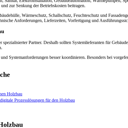
n, Sanitär, Elektroinstallation, Gebäudeautomation, Wärmepumpen, Sp
und zur Senkung der Betriebskosten beitragen.
 Gebäudehülle, Wärmeschutz, Schallschutz, Feuchteschutz und Fassadeng
chnische Anforderungen, Lieferzeiten, Vorfertigung und Ausführungssi
au
 spezialisierter Partner. Deshalb sollten Systemlieferanten für Gebä
n.
fe und Systemanforderungen besser koordinieren. Besonders bei vorgefe
nche
rnen Holzbau
itale Prozesslösungen für den Holzbau
 Holzbau