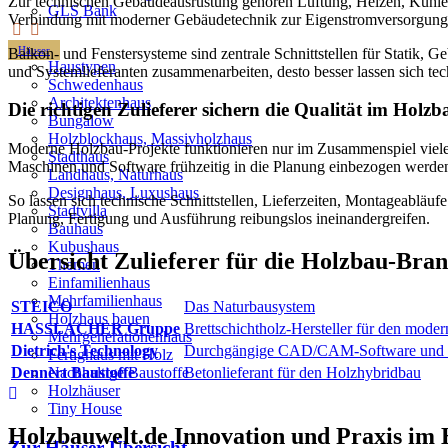
Zur technischen Gebäudeausrüstung gehören Lüftung, Heizen, Kühle
GLS Bank
Verbindung mit moderner Gebäudetechnik zur Eigenstromversorgung 
Häuser
Balkon- und Fenstersysteme sind zentrale Schnittstellen für Statik,
Haustypen
und Systemlieferanten zusammenarbeiten, desto besser lassen sich te
Schwedenhaus
Architektenhaus
Die richtigen Zulieferer sichern die Qualität im Holzb
Bungalow
Holzblockhaus, Massivholzhaus
Moderne Holzbau-Projekte funktionieren nur im Zusammenspiel vieler
Stadthaus
Maschinen und Software frühzeitig in die Planung einbezogen werde
Landhaus, Naturhaus
Designhaus, Luxushaus
So lassen sich technische Schnittstellen, Lieferzeiten, Montageabläu
Stadtvilla
Planung, Fertigung und Ausführung reibungslos ineinandergreifen.
Bauhaus
Kubushaus
Übersicht Zulieferer für die Holzbau-Bra
Themen
Einfamilienhaus
Mehrfamilienhaus
STEICO
Das Naturbausystem
Holzhaus bauen
HASSLACHER Gruppe
Brettschichtholz-Hersteller für den mode
Mehrgenerationenhaus
Dietrich's Technology
Durchgängige CAD/CAM-Software und dig
Fertighaus mit Holz
Dennert Baustoffe
Nachhaltige Baustoffe
Betonlieferant für den Holzhybridbau
Holzhäuser
Tiny House
Holzbauwelt.de
Innovation und Praxis im
Zur Häuser-Übersicht