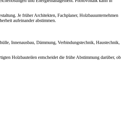
eicherlösungen und Energiemanagement. Photovoltaik kann in
estaltung. Je früher Architekten, Fachplaner, Holzbauunternehmen
cherheit aufeinander abstimmen.
udehülle, Innenausbau, Dämmung, Verbindungstechnik, Haustechnik,
rtigten Holzbauteilen entscheidet die frühe Abstimmung darüber, ob