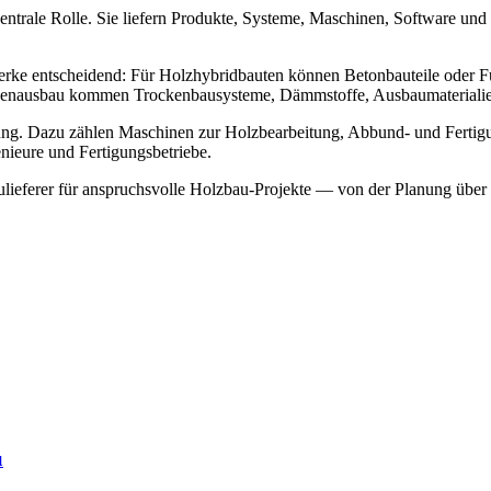
entrale Rolle. Sie liefern Produkte, Systeme, Maschinen, Software und
rke entscheidend: Für Holzhybridbauten können Betonbauteile oder Fu
Innenausbau kommen Trockenbausysteme, Dämmstoffe, Ausbaumateriali
eutung. Dazu zählen Maschinen zur Holzbearbeitung, Abbund- und Fe
enieure und Fertigungsbetriebe.
lieferer für anspruchsvolle Holzbau-Projekte — von der Planung über 
u