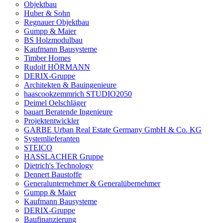
Objektbau
Huber & Sohn
Regnauer Objektbau
Gumpp & Maier
BS Holzmodulbau
Kaufmann Bausysteme
Timber Homes
Rudolf HÖRMANN
DERIX-Gruppe
Architekten & Bauingenieure
haascookzemmrich STUDIO2050
Deimel Oelschläger
bauart Beratende Ingenieure
Projektentwickler
GARBE Urban Real Estate Germany GmbH & Co. KG
Systemlieferanten
STEICO
HASSLACHER Gruppe
Dietrich's Technology
Dennert Baustoffe
Generalunternehmer & Generalübernehmer
Gumpp & Maier
Kaufmann Bausysteme
DERIX-Gruppe
Baufinanzierung