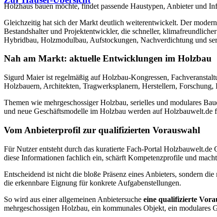
Holzhaus bauen möchte, findet passende Haustypen, Anbieter und In
Gleichzeitig hat sich der Markt deutlich weiterentwickelt. Der mode
Bestandshalter und Projektentwickler, die schneller, klimafreundli
Hybridbau, Holzmodulbau, Aufstockungen, Nachverdichtung und serie
Nah am Markt: aktuelle Entwicklungen im Holzbau
Sigurd Maier ist regelmäßig auf Holzbau-Kongressen, Fachveranstalt
Holzbauern, Architekten, Tragwerksplanern, Herstellern, Forschung, P
Themen wie mehrgeschossiger Holzbau, serielles und modulares Baue
und neue Geschäftsmodelle im Holzbau werden auf Holzbauwelt.de fach
Vom Anbieterprofil zur qualifizierten Vorauswahl
Für Nutzer entsteht durch das kuratierte Fach-Portal Holzbauwelt.
diese Informationen fachlich ein, schärft Kompetenzprofile und mach
Entscheidend ist nicht die bloße Präsenz eines Anbieters, sondern d
die erkennbare Eignung für konkrete Aufgabenstellungen.
So wird aus einer allgemeinen Anbietersuche
eine qualifizierte Vor
mehrgeschossigen Holzbau, ein kommunales Objekt, ein modulares Geb