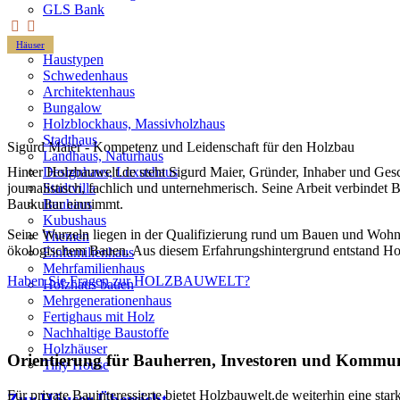
GLS Bank
Häuser
Haustypen
Schwedenhaus
Architektenhaus
Bungalow
Holzblockhaus, Massivholzhaus
Stadthaus
Sigurd Maier - Kompetenz und Leidenschaft für den Holzbau
Landhaus, Naturhaus
Designhaus, Luxushaus
Hinter Holzbauwelt.de steht Sigurd Maier, Gründer, Inhaber und Gesch
Stadtvilla
journalistisch, fachlich und unternehmerisch. Seine Arbeit verbinde
Bauhaus
Baukultur einnimmt.
Kubushaus
Seine Wurzeln liegen in der Qualifizierung rund um Bauen und Wohne
Themen
ökologischem Bauen. Aus diesem Erfahrungshintergrund entstand Holzba
Einfamilienhaus
Mehrfamilienhaus
Haben Sie Fragen zur HOLZBAUWELT?
Holzhaus bauen
Mehrgenerationenhaus
Fertighaus mit Holz
Nachhaltige Baustoffe
Holzhäuser
Orientierung für Bauherren, Investoren und Kommu
Tiny House
Für private Bauinteressierte bietet Holzbauwelt.de weiterhin eine st
Zur Häuser-Übersicht