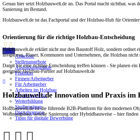
Genau hier setzt Holzbauwelt.de an. Das Portal macht sichtbar, was
Sanierung im Bestand.
Holzbauwelt.de ist das Fachportal und der Holzbau-Hub für Orienti
Orientierung für die richtige Holzbau-Entscheidung
Holzbauwelt.de erklärt nicht nur den Baustoff Holz, sondern ordnet 
Jobs
Investoren, Planer, Kommunen und Unternehmen, die Holzbau nicht n
Angebote
Stellenangebote
Damit Sie eine richtige Entscheidung treffen können - Sie planen ei
Ausbildungsplätze
geeignete Holzbau-Partner auf Holzbauwelt.de
Praktikas
Firmen/Arbeitgeber
Für Arbeitgeber
Arbeiten im Holzbau
Holzbauwelt.de
Innovation und Praxis im
Berufe mit Holz
Weiterbildung
Studiengänge
Holzbauwelt.de ist die führende B2B-Plattform für den modernen Ob
Digitalisierung
Wohnungsbau, serielle Sanierung oder Hybridbauweise – hier finden 
Tipps für digitale Bewerbung