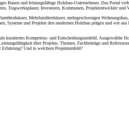
iges Bauen und leistungsfähige Holzbau-Unternehmen. Das Portal verbi
kten, Tragwerksplaner, Investoren, Kommunen, Projektentwickler un
Einfamilienhäuser, Mehrfamilienhäuser, mehrgeschossigen Wohnungsba
men, Systeme und Projekte den modernen Holzbau prägen und wie aus P
ern als kuratiertes Kompetenz- und Entscheidungsumfeld. Ausgewählte 
 Leistungsfähigkeit über Projekte, Themen, Fachbeiträge und Referenze
r Erfahrung? Und in welchem Projektumfeld?