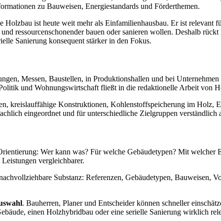
formationen zu Bauweisen, Energiestandards und Förderthemen.
rne Holzbau ist heute weit mehr als Einfamilienhausbau. Er ist releva
cher und ressourcenschonender bauen oder sanieren wollen. Deshalb rü
lle Sanierung konsequent stärker in den Fokus.
ungen, Messen, Baustellen, in Produktionshallen und bei Unternehmen
olitik und Wohnungswirtschaft fließt in die redaktionelle Arbeit von H
n, kreislauffähige Konstruktionen, Kohlenstoffspeicherung im Holz, E
lich eingeordnet und für unterschiedliche Zielgruppen verständlich a
de Orientierung: Wer kann was? Für welche Gebäudetypen? Mit welcher
t Leistungen vergleichbarer.
ie nachvollziehbare Substanz: Referenzen, Gebäudetypen, Bauweisen, Vo
auswahl
. Bauherren, Planer und Entscheider können schneller einschät
äude, einen Holzhybridbau oder eine serielle Sanierung wirklich rel