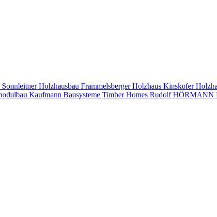
s
Sonnleitner Holzhausbau
Frammelsberger Holzhaus
Kinskofer Holzh
modulbau
Kaufmann Bausysteme
Timber Homes
Rudolf HÖRMANN