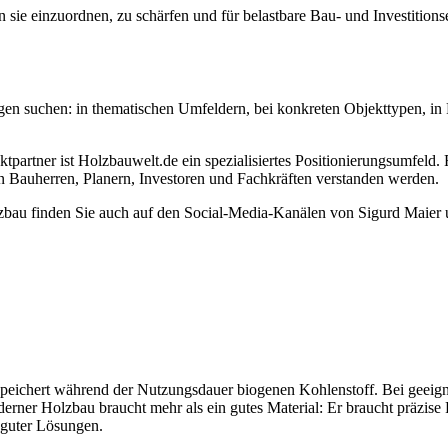
rn sie einzuordnen, zu schärfen und für belastbare Bau- und Investitio
n suchen: in thematischen Umfeldern, bei konkreten Objekttypen, in F
artner ist Holzbauwelt.de ein spezialisiertes Positionierungsumfeld.
von Bauherren, Planern, Investoren und Fachkräften verstanden werden.
bau finden Sie auch auf den Social-Media-Kanälen von Sigurd Maier
speichert während der Nutzungsdauer biogenen Kohlenstoff. Bei geeign
ner Holzbau braucht mehr als ein gutes Material: Er braucht präzise P
t guter Lösungen.