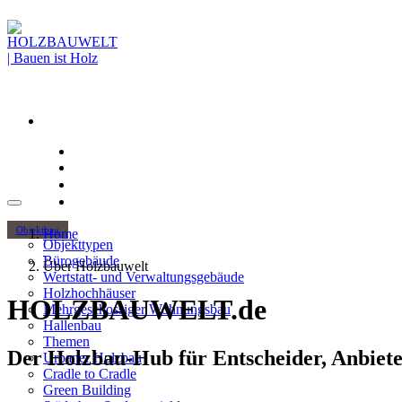
Objektbau
Home
Objekttypen
Bürogebäude
Über Holzbauwelt
Wertstatt- und Verwaltungsgebäude
Holzhochhäuser
HOLZBAUWELT.de
Mehrgeschossiger Wohnungsbau
Hallenbau
Themen
Der Holzbau-Hub für Entscheider, Anbiete
Urbaner Holzbau
Cradle to Cradle
Green Building