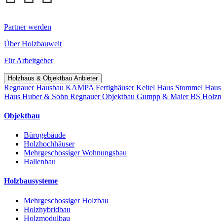
Partner werden
Über Holzbauwelt
Für Arbeitgeber
Holzhaus & Objektbau Anbieter
Regnauer Hausbau
KAMPA Fertighäuser
Keitel Haus
Stommel Hau
Haus
Huber & Sohn
Regnauer Objektbau
Gumpp & Maier
BS Holz
Objektbau
Bürogebäude
Holzhochhäuser
Mehrgeschossiger Wohnungsbau
Hallenbau
Holzbausysteme
Mehrgeschossiger Holzbau
Holzhybridbau
Holzmodulbau