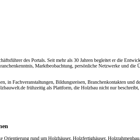
äftsführer des Portals. Seit mehr als 30 Jahren begleitet er die Entw
t Branchenkenntnis, Marktbeobachtung, persönliche Netzwerke und die Ü
n, in Fachveranstaltungen, Bildungsreisen, Branchenkontakten und de
uwelt.de frühzeitig als Plattform, die Holzbau nicht nur beschreibt, s
nen
arke Orientierung rund um Holzhäuser, Holzfertighäuser, Holzrahmenbau