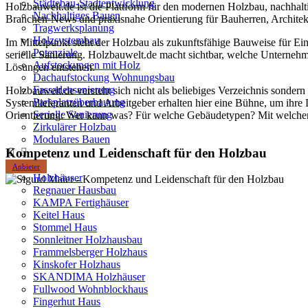
Städtebau-Stadtentwicklung
Holzbauwelt.de ist die Plattform für den modernen Holzbau, nachhalt
Nachhaltiges Bauen
Branchen-News und praxisnahe Orientierung für Bauherren, Archite
Tragwerksplanung
Holzsystembau
Im Mittelpunkt steht der Holzbau als zukunftsfähige Bauweise für 
Potenziale
serielle Sanierung. Holzbauwelt.de macht sichtbar, welche Unterneh
Aufstockungen mit Holz
Lösungen entstehen.
Dachaufstockung Wohnungsbau
Fassadensanierung
Holzbauwelt.de versteht sich nicht als beliebiges Verzeichnis sond
Parkplatzüberbauung
Systemlieferanten und Arbeitgeber erhalten hier eine Bühne, um ihre
Serielle Sanierung
Orientierung: Wer kann was? Für welche Gebäudetypen? Mit welche
Zirkulärer Holzbau
Modulares Bauen
Kompetenz und Leidenschaft für den Holzbau
Anbieter
Holzhäuser
Regnauer Hausbau
KAMPA Fertighäuser
Keitel Haus
Stommel Haus
Sonnleitner Holzhausbau
Frammelsberger Holzhaus
Kinskofer Holzhaus
SKANDIMA Holzhäuser
Fullwood Wohnblockhaus
Fingerhut Haus