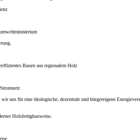
ienz
sumweltministerium
erung.
eeffizientes Bauen aus regionalem Holz
 Stromnetz
ir uns für eine ökologische, dezentrale und bürgereigene Energiever
erner Holzfertigbauweise.
eise