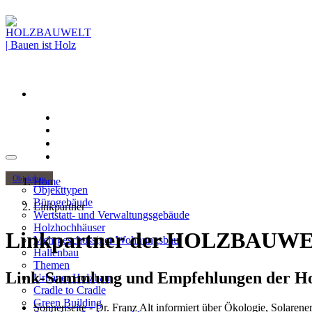
Objektbau
Home
Objekttypen
Bürogebäude
Linkpartner
Wertstatt- und Verwaltungsgebäude
Holzhochhäuser
Linkpartner der HOLZBAUWE
Mehrgeschossiger Wohnungsbau
Hallenbau
Themen
Link-Sammlung und Empfehlungen der Ho
Urbaner Holzbau
Cradle to Cradle
Green Building
Sonnenseite - Dr. Franz Alt informiert über Ökologie, Solarene