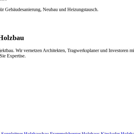
ür Gebäudesanierung, Neubau und Heizungstausch.
 Holzbau
jektbau. Wir vernetzen Architekten, Tragwerksplaner und Investoren 
Sie Expertise.
s
Sonnleitner Holzhausbau
Frammelsberger Holzhaus
Kinskofer Holzh