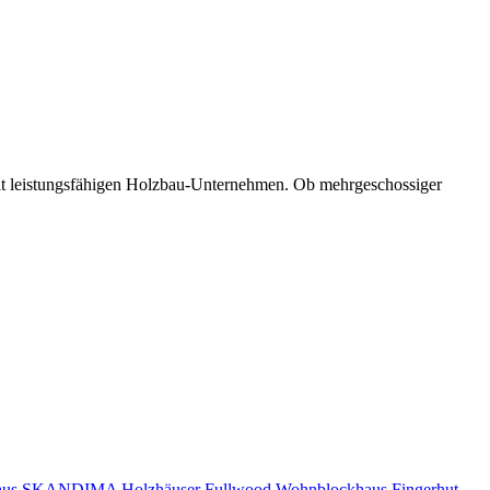
mit leistungsfähigen Holzbau-Unternehmen. Ob mehrgeschossiger
aus
SKANDIMA Holzhäuser
Fullwood Wohnblockhaus
Fingerhut