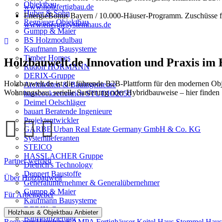
Objektbau
www.holzfertigbau.de
Huber & Sohn
EnergieBonus Bayern / 10.000-Häuser-Programm. Zuschüsse f
Regnauer Objektbau
www.energiesystemhaus.de
Gumpp & Maier
BS Holzmodulbau
Kaufmann Bausysteme
Timber Homes
Holzbauwelt.de
Innovation und Praxis im
Rudolf HÖRMANN
DERIX-Gruppe
Holzbauwelt.de ist die führende B2B-Plattform für den modernen Ob
Architekten & Bauingenieure
Wohnungsbau, serielle Sanierung oder Hybridbauweise – hier finden 
haascookzemmrich STUDIO2050
Deimel Oelschläger
bauart Beratende Ingenieure
Projektentwickler
GARBE Urban Real Estate Germany GmbH & Co. KG
Systemlieferanten
STEICO
HASSLACHER Gruppe
Partner werden
Dietrich's Technology
Dennert Baustoffe
Über Holzbauwelt
Generalunternehmer & Generalübernehmer
Gumpp & Maier
Für Arbeitgeber
Kaufmann Bausysteme
DERIX-Gruppe
Holzhaus & Objektbau Anbieter
Baufinanzierung
Regnauer Hausbau
KAMPA Fertighäuser
Keitel Haus
Stommel Hau