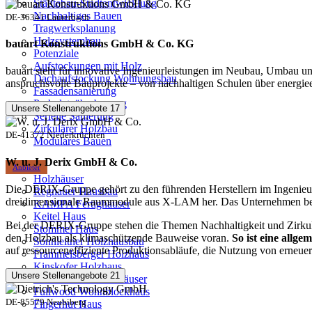
Städtebau-Stadtentwicklung
Nachhaltiges Bauen
DE-36341 Lauterbach
Tragwerksplanung
Holzsystembau
bauart Konstruktions GmbH & Co. KG
Potenziale
Aufstockungen mit Holz
bauart steht für innovative Ingenieurleistungen im Neubau, Umbau u
Dachaufstockung Wohnungsbau
anspruchsvolle Bauprojekte – von nachhaltigen Schulen über energi
Fassadensanierung
Parkplatzüberbauung
Unsere Stellenangebote
17
Serielle Sanierung
Zirkulärer Holzbau
DE-41372 Niederkrüchten
Modulares Bauen
W. u. J. Derix GmbH & Co.
Anbieter
Holzhäuser
Die DERIX-Gruppe gehört zu den führenden Herstellern im Ingenieur
Regnauer Hausbau
dreidimensionale Raummodule aus X-LAM her. Das Unternehmen besch
KAMPA Fertighäuser
Keitel Haus
Bei der DERIX-Gruppe stehen die Themen Nachhaltigkeit und Zirkulari
Stommel Haus
den Holzbau als klimaschützende Bauweise voran.
So ist eine allg
Sonnleitner Holzhausbau
auf ressourceneffiziente Produktionsabläufe, die Nutzung von erneu
Frammelsberger Holzhaus
Kinskofer Holzhaus
Unsere Stellenangebote
21
SKANDIMA Holzhäuser
Fullwood Wohnblockhaus
DE-85579 Neubiberg
Fingerhut Haus