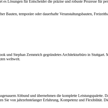
t es Lösungen für Entscheider die präzise und robuste Prozesse für per
r Bauten, temporäre oder dauerhafte Veranstaltungsbauten, Freizeitba
Cook und Stephan Zemmrich gegründetes Architekturbüro in Stuttgart.
kten weltweit.
passgenauem Abbund und übernehmen die komplette Leistungspalette. Das
ren Sie von jahrzehntelanger Erfahrung, Kompetenz und Flexibilität. D