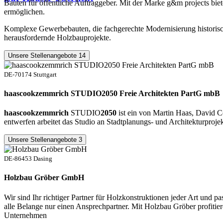
Bauten für öffentliche Auftraggeber. Mit der Marke g&m projects biete
ermöglichen.
Komplexe Gewerbebauten, die fachgerechte Modernisierung historische
herausfordernde Holzbauprojekte.
Unsere Stellenangebote
14
DE-70174 Stuttgart
haascookzemmrich STUDIO2050 Freie Architekten PartG mbB
haascookzemmrich
STUDIO
2050
ist ein von Martin Haas, David 
entwerfen arbeitet das Studio an Stadtplanungs- und Architekturproje
Unsere Stellenangebote
3
DE-86453 Dasing
Holzbau Gröber GmbH
Wir sind Ihr richtiger Partner für Holzkonstruktionen jeder Art und 
alle Belange nur einen Ansprechpartner. Mit Holzbau Gröber profitie
Unternehmen