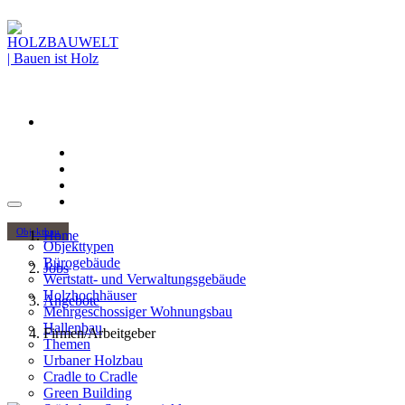
Objektbau
Home
Objekttypen
Bürogebäude
Jobs
Wertstatt- und Verwaltungsgebäude
Holzhochhäuser
Angebote
Mehrgeschossiger Wohnungsbau
Hallenbau
Firmen/Arbeitgeber
Themen
Urbaner Holzbau
Cradle to Cradle
Green Building