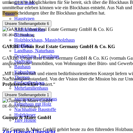
umfangreiche Möglichkeiten für Sie bereit, sich über die Blockhaus B
GLS Bank
unmittelbar erleben können wie ein Blockhaus entsteht. Aus Nah und 
Bauentscheidungen über ihr Blockhaus geschaffen hat.
Häuser
Haustypen
Schwedenhaus
Unsere Stellenangebote
6
Architektenhaus
Bungalow
DE-20457 Hamburg
Holzblockhaus, Massivholzhaus
Stadthaus
GARBE Urban Real Estate Germany GmbH & Co. KG
Landhaus, Naturhaus
Designhaus, Luxushaus
GARBE Urban Real Estate Germany GmbH & Co. KG (vormals Garbe Im
Stadtvilla
anspruchsvolle Immobilien, von Wohnungen über Büro- und Gewerbe
Bauhaus
Kubushaus
„Mit Leidenschaft und einem bedürfnisorientierten Konzept liefern w
Themen
Nachhaltigkeitsstandard. Von der Vision über die Mission bis zur Unt
Einfamilienhaus
Projektentwickler
basiert.“
Mehrfamilienhaus
Holzhaus bauen
Unsere Stellenangebote
1
Mehrgenerationenhaus
Fertighaus mit Holz
DE-86637 Binswangen
Nachhaltige Baustoffe
Holzhäuser
Gumpp & Maier GmbH
Tiny House
Die Gumpp & Maier GmbH gehört heute zu den führenden Holzbauun
Zur Häuser-Übersicht