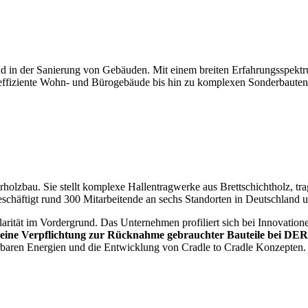
nd in der Sanierung von Gebäuden. Mit einem breiten Erfahrungsspekt
eeffiziente Wohn- und Bürogebäude bis hin zu komplexen Sonderbauten
holzbau. Sie stellt komplexe Hallentragwerke aus Brettschichtholz, 
äftigt rund 300 Mitarbeitende an sechs Standorten in Deutschland u
tät im Vordergrund. Das Unternehmen profiliert sich bei Innovationen 
emeine Verpflichtung zur Rücknahme gebrauchter Bauteile bei DE
erbaren Energien und die Entwicklung von Cradle to Cradle Konzepten.