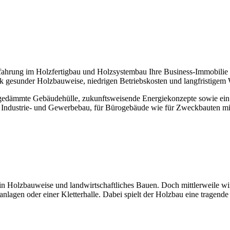
fahrung im Holzfertigbau und Holzsystembau Ihre Business-Immobilie mit
ank gesunder Holzbauweise, niedrigen Betriebskosten und langfristigem 
l gedämmte Gebäudehülle, zukunftsweisende Energiekonzepte sowie ein
ür Industrie- und Gewerbebau, für Bürogebäude wie für Zweckbauten mit
Holzbauweise und landwirtschaftliches Bauen. Doch mittlerweile wird 
lagen oder einer Kletterhalle. Dabei spielt der Holzbau eine tragend