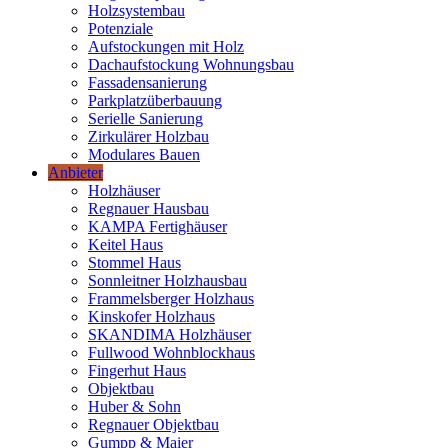
Holzsystembau
Potenziale
Aufstockungen mit Holz
Dachaufstockung Wohnungsbau
Fassadensanierung
Parkplatzüberbauung
Serielle Sanierung
Zirkulärer Holzbau
Modulares Bauen
Anbieter
Holzhäuser
Regnauer Hausbau
KAMPA Fertighäuser
Keitel Haus
Stommel Haus
Sonnleitner Holzhausbau
Frammelsberger Holzhaus
Kinskofer Holzhaus
SKANDIMA Holzhäuser
Fullwood Wohnblockhaus
Fingerhut Haus
Objektbau
Huber & Sohn
Regnauer Objektbau
Gumpp & Maier