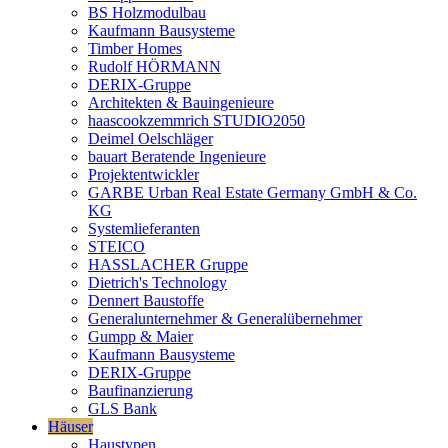
BS Holzmodulbau
Kaufmann Bausysteme
Timber Homes
Rudolf HÖRMANN
DERIX-Gruppe
Architekten & Bauingenieure
haascookzemmrich STUDIO2050
Deimel Oelschläger
bauart Beratende Ingenieure
Projektentwickler
GARBE Urban Real Estate Germany GmbH & Co.
KG
Systemlieferanten
STEICO
HASSLACHER Gruppe
Dietrich's Technology
Dennert Baustoffe
Generalunternehmer & Generalübernehmer
Gumpp & Maier
Kaufmann Bausysteme
DERIX-Gruppe
Baufinanzierung
GLS Bank
Häuser
Haustypen