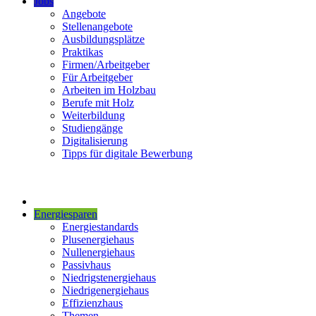
Jobs
Angebote
Stellenangebote
Ausbildungsplätze
Praktikas
Firmen/Arbeitgeber
Für Arbeitgeber
Arbeiten im Holzbau
Berufe mit Holz
Weiterbildung
Studiengänge
Digitalisierung
Tipps für digitale Bewerbung
Energiesparen
Energiestandards
Plusenergiehaus
Nullenergiehaus
Passivhaus
Niedrigstenergiehaus
Niedrigenergiehaus
Effizienzhaus
Themen