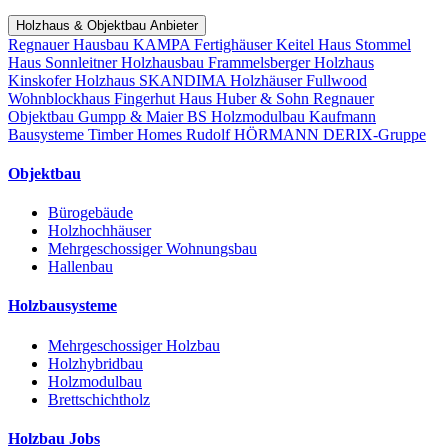
Holzhaus & Objektbau Anbieter
Regnauer Hausbau
KAMPA Fertighäuser
Keitel Haus
Stommel
Haus
Sonnleitner Holzhausbau
Frammelsberger Holzhaus
Kinskofer Holzhaus
SKANDIMA Holzhäuser
Fullwood
Wohnblockhaus
Fingerhut Haus
Huber & Sohn
Regnauer
Objektbau
Gumpp & Maier
BS Holzmodulbau
Kaufmann
Bausysteme
Timber Homes
Rudolf HÖRMANN
DERIX-Gruppe
Objektbau
Bürogebäude
Holzhochhäuser
Mehrgeschossiger Wohnungsbau
Hallenbau
Holzbausysteme
Mehrgeschossiger Holzbau
Holzhybridbau
Holzmodulbau
Brettschichtholz
Holzbau Jobs