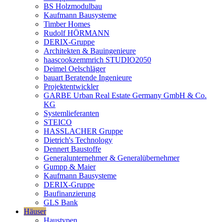
BS Holzmodulbau
Kaufmann Bausysteme
Timber Homes
Rudolf HÖRMANN
DERIX-Gruppe
Architekten & Bauingenieure
haascookzemmrich STUDIO2050
Deimel Oelschläger
bauart Beratende Ingenieure
Projektentwickler
GARBE Urban Real Estate Germany GmbH & Co.
KG
Systemlieferanten
STEICO
HASSLACHER Gruppe
Dietrich's Technology
Dennert Baustoffe
Generalunternehmer & Generalübernehmer
Gumpp & Maier
Kaufmann Bausysteme
DERIX-Gruppe
Baufinanzierung
GLS Bank
Häuser
Haustypen