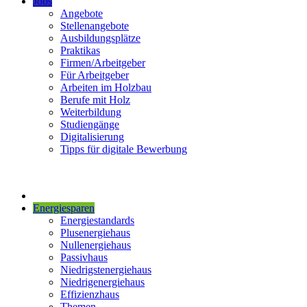
Jobs
Angebote
Stellenangebote
Ausbildungsplätze
Praktikas
Firmen/Arbeitgeber
Für Arbeitgeber
Arbeiten im Holzbau
Berufe mit Holz
Weiterbildung
Studiengänge
Digitalisierung
Tipps für digitale Bewerbung
Energiesparen
Energiestandards
Plusenergiehaus
Nullenergiehaus
Passivhaus
Niedrigstenergiehaus
Niedrigenergiehaus
Effizienzhaus
Themen