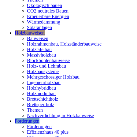
Ökologisch bauen
CO2 neutrales Bauen
Erneuerbare Energien
Wärmedämmung
Solaranlagen
Holzbauweisen
Bauweisen
Holzrahmenbau, Holzständerbauweise
Holztafelbau
Massivholzbau
Blockbohlenbauweise
Holz- und Lehmbau
Holzbausysteme
Mehrgeschossiger Holzbau
Ingenieurholzbau
Holzhybridbau
Holzmodulbau
Brettschichtholz
Brettsperrholz
Themen
Nachverdichtung in Holzbauweise
Förderungen
Förderungen
Effizienzhaus 40 plus