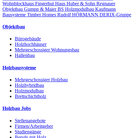
Wohnblockhaus
Fingerhut Haus
Huber & Sohn
Regnauer
Objektbau
Gumpp & Maier
BS Holzmodulbau
Kaufmann
Bausysteme
Timber Homes
Rudolf HÖRMANN
DERIX-Gruppe
Objektbau
Bürogebäude
Holzhochhäuser
Mehrgeschossiger Wohnungsbau
Hallenbau
Holzbausysteme
Mehrgeschossiger Holzbau
Holzhybridbau
Holzmodulbau
Brettschichtholz
Holzbau Jobs
Stellenangebote
Firmen/Arbeitgeber
Studiengänge
Berufe mit Holz