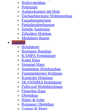
Holzsystembau
Potenziale
Aufstockungen mit Holz
Dachaufstockung Wohnungsbau
Fassadensanierung
Parkplatzüberbauung
Serielle Sanierung
Zirkulärer Holzbau
Modulares Bauen
Anbieter
Holzhäuser
Regnauer Hausbau
KAMPA Fertighäuser
Keitel Haus
Stommel Haus
Sonnleitner Holzhausbau
Frammelsberger Holzhaus
Kinskofer Holzhaus
SKANDIMA Holzhäuser
Fullwood Wohnblockhaus
Fingerhut Haus
Objektbau
Huber & Sohn
Regnauer Objektbau
Gumpp & Maier