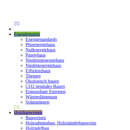
Energiesparen
Energiestandards
Plusenergiehaus
Nullenergiehaus
Passivhaus
Niedrigstenergiehaus
Niedrigenergiehaus
Effizienzhaus
Themen
Ökologisch bauen
CO2 neutrales Bauen
Erneuerbare Energien
Wärmedämmung
Solaranlagen
Holzbauweisen
Bauweisen
Holzrahmenbau, Holzständerbauweise
Holztafelbau