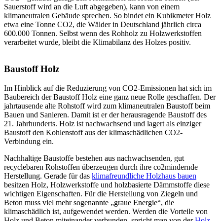
Sauerstoff wird an die Luft abgegeben), kann von einem
klimaneutralen Gebäude sprechen. So bindet ein Kubikmeter Holz
etwa eine Tonne CO2, die Wälder in Deutschland jährlich circa
600.000 Tonnen. Selbst wenn des Rohholz zu Holzwerkstoffen
verarbeitet wurde, bleibt die Klimabilanz des Holzes positiv.
Baustoff Holz
Im Hinblick auf die Reduzierung von CO2-Emissionen hat sich im
Baubereich der Baustoff Holz eine ganz neue Rolle geschaffen. Der
jahrtausende alte Rohstoff wird zum klimaneutralen Baustoff beim
Bauen und Sanieren. Damit ist er der herausragende Baustoff des
21. Jahrhunderts. Holz ist nachwachsend und lagert als einziger
Baustoff den Kohlenstoff aus der klimaschädlichen CO2-
Verbindung ein.
Nachhaltige Baustoffe bestehen aus nachwachsenden, gut
recyclebaren Rohstoffen überzeugen durch ihre co2mindernde
Herstellung. Gerade für das
klimafreundliche Holzhaus bauen
besitzen Holz, Holzwerkstoffe und holzbasierte Dämmstoffe diese
wichtigen Eigenschaften. Für die Herstellung von Ziegeln und
Beton muss viel mehr sogenannte „graue Energie“, die
klimaschädlich ist, aufgewendet werden. Werden die Vorteile von
Holz und Beton miteinander verbunden, spricht man von der
Holz-