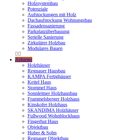
Holzsystembau
Potenziale
Aufstockungen mit Holz
Dachaufstockung Wohnungsbau
Fassadensanierung
Parkplatzüberbauung
Serielle Sanierung
Zirkulärer Holzbau
Modulares Bauen
Anbieter
Holzhäuser
Regnauer Hausbau
KAMPA Fertighäuser
Keitel Haus
Stommel Haus
Sonnleitner Holzhausbau
Frammelsberger Holzhaus
Kinskofer Holzhaus
SKANDIMA Holzhäuser
Fullwood Wohnblockhaus
Fingerhut Haus
Objektbau
Huber & Sohn
Regnauer Objektbau