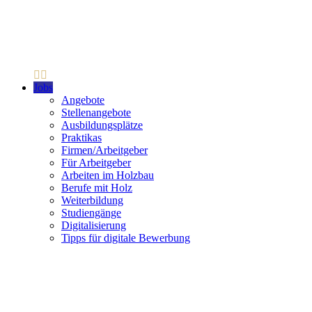
Jobs
Angebote
Stellenangebote
Ausbildungsplätze
Praktikas
Firmen/Arbeitgeber
Für Arbeitgeber
Arbeiten im Holzbau
Berufe mit Holz
Weiterbildung
Studiengänge
Digitalisierung
Tipps für digitale Bewerbung