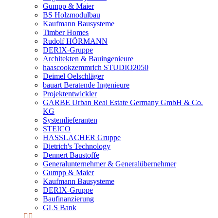
Gumpp & Maier
BS Holzmodulbau
Kaufmann Bausysteme
Timber Homes
Rudolf HÖRMANN
DERIX-Gruppe
Architekten & Bauingenieure
haascookzemmrich STUDIO2050
Deimel Oelschläger
bauart Beratende Ingenieure
Projektentwickler
GARBE Urban Real Estate Germany GmbH & Co.
KG
Systemlieferanten
STEICO
HASSLACHER Gruppe
Dietrich's Technology
Dennert Baustoffe
Generalunternehmer & Generalübernehmer
Gumpp & Maier
Kaufmann Bausysteme
DERIX-Gruppe
Baufinanzierung
GLS Bank