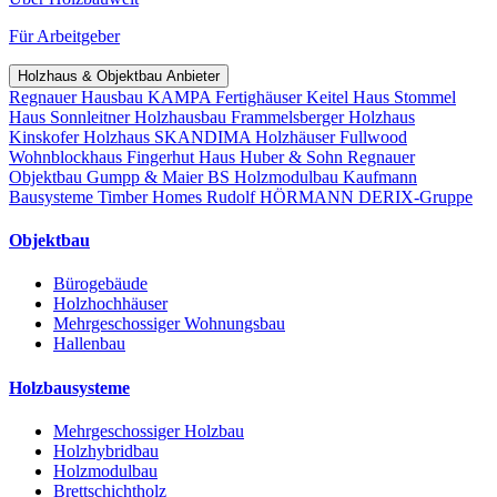
Für Arbeitgeber
Holzhaus & Objektbau Anbieter
Regnauer Hausbau
KAMPA Fertighäuser
Keitel Haus
Stommel
Haus
Sonnleitner Holzhausbau
Frammelsberger Holzhaus
Kinskofer Holzhaus
SKANDIMA Holzhäuser
Fullwood
Wohnblockhaus
Fingerhut Haus
Huber & Sohn
Regnauer
Objektbau
Gumpp & Maier
BS Holzmodulbau
Kaufmann
Bausysteme
Timber Homes
Rudolf HÖRMANN
DERIX-Gruppe
Objektbau
Bürogebäude
Holzhochhäuser
Mehrgeschossiger Wohnungsbau
Hallenbau
Holzbausysteme
Mehrgeschossiger Holzbau
Holzhybridbau
Holzmodulbau
Brettschichtholz