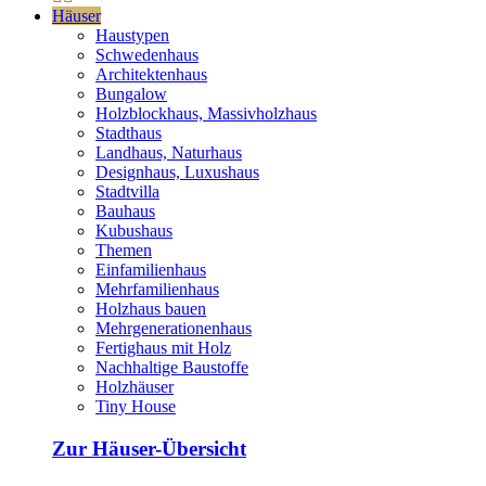
Häuser
Haustypen
Schwedenhaus
Architektenhaus
Bungalow
Holzblockhaus, Massivholzhaus
Stadthaus
Landhaus, Naturhaus
Designhaus, Luxushaus
Stadtvilla
Bauhaus
Kubushaus
Themen
Einfamilienhaus
Mehrfamilienhaus
Holzhaus bauen
Mehrgenerationenhaus
Fertighaus mit Holz
Nachhaltige Baustoffe
Holzhäuser
Tiny House
Zur Häuser-Übersicht