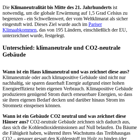
Die
Klimaneutralität bis Mitte des 21. Jahrhunderts
ist
notwendig, um die globale Erwärmung auf 1,5 Grad Celsius zu
begrenzen - ein Schwellenwert, der vom Weltklimarat als sicher
eingestuft wird. Dieses Ziel wurde auch im
Pariser
Klimaabkommen
, das von 195 Ländern, einschließlich der EU,
unterzeichnet wurde, festgelegt.
Unterschied: klimaneutrale und CO2-neutrale
Gebäude
Wann ist ein Haus klimaneutral und was zeichnet diese aus?
Klimaneutrale oder auch klimapositive Gebäude sind nicht nur
nachhaltig, sie sparen dauerhaft Energie aufgrund einer hohen
Energieeffizienz beim eigenen Verbrauch. Klimapositive Gebäude
produzieren genügend Strom durch erneuerbare Energien, so dass
sie ihren eigenen Bedarf decken und darüber hinaus Strom ins
Stromnetz einspeisen können.
Wann ist ein Gebäude CO2 neutral und was zeichnet diese
Häuser aus?
CO2-neutrale Gebäude zeichnen sich dadurch aus,
dass sich die Kohlendioxidemissionen auf Null belaufen. Da Bäume
die Fähigkeit haben, während ihres Wachstums das Treibhausgas
CO2 – genauer gesagt den Kohlenstoff im Holz zu binden (der