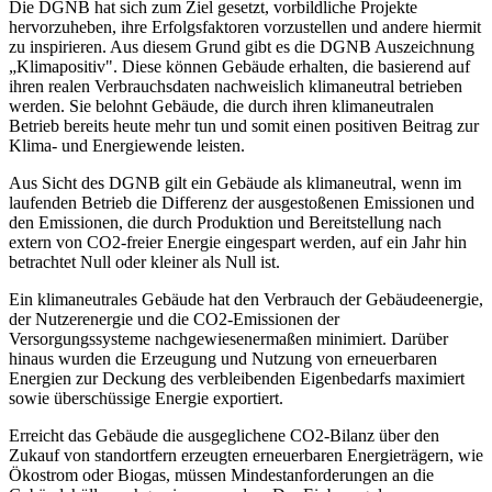
Die DGNB hat sich zum Ziel gesetzt, vorbildliche Projekte
hervorzuheben, ihre Erfolgsfaktoren vorzustellen und andere hiermit
zu inspirieren. Aus diesem Grund gibt es die DGNB Auszeichnung
„Klimapositiv". Diese können Gebäude erhalten, die basierend auf
ihren realen Verbrauchsdaten nachweislich klimaneutral betrieben
werden. Sie belohnt Gebäude, die durch ihren klimaneutralen
Betrieb bereits heute mehr tun und somit einen positiven Beitrag zur
Klima- und Energiewende leisten.
Aus Sicht des DGNB gilt ein Gebäude als klimaneutral, wenn im
laufenden Betrieb die Differenz der ausgestoßenen Emissionen und
den Emissionen, die durch Produktion und Bereitstellung nach
extern von CO2-freier Energie eingespart werden, auf ein Jahr hin
betrachtet Null oder kleiner als Null ist.
Ein klimaneutrales Gebäude hat den Verbrauch der Gebäudeenergie,
der Nutzerenergie und die CO2-Emissionen der
Versorgungssysteme nachgewiesenermaßen minimiert. Darüber
hinaus wurden die Erzeugung und Nutzung von erneuerbaren
Energien zur Deckung des verbleibenden Eigenbedarfs maximiert
sowie überschüssige Energie exportiert.
Erreicht das Gebäude die ausgeglichene CO2-Bilanz über den
Zukauf von standortfern erzeugten erneuerbaren Energieträgern, wie
Ökostrom oder Biogas, müssen Mindestanforderungen an die