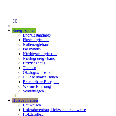
Energiesparen
Energiestandards
Plusenergiehaus
Nullenergiehaus
Passivhaus
Niedrigstenergiehaus
Niedrigenergiehaus
Effizienzhaus
Themen
Ökologisch bauen
CO2 neutrales Bauen
Erneuerbare Energien
Wärmedämmung
Solaranlagen
Holzbauweisen
Bauweisen
Holzrahmenbau, Holzständerbauweise
Holztafelbau