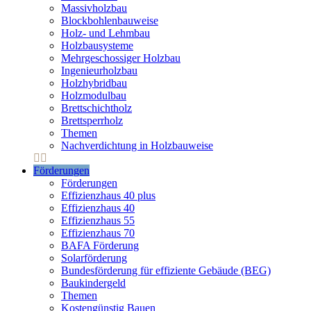
Massivholzbau
Blockbohlenbauweise
Holz- und Lehmbau
Holzbausysteme
Mehrgeschossiger Holzbau
Ingenieurholzbau
Holzhybridbau
Holzmodulbau
Brettschichtholz
Brettsperrholz
Themen
Nachverdichtung in Holzbauweise
Förderungen
Förderungen
Effizienzhaus 40 plus
Effizienzhaus 40
Effizienzhaus 55
Effizienzhaus 70
BAFA Förderung
Solarförderung
Bundesförderung für effiziente Gebäude (BEG)
Baukindergeld
Themen
Kostengünstig Bauen