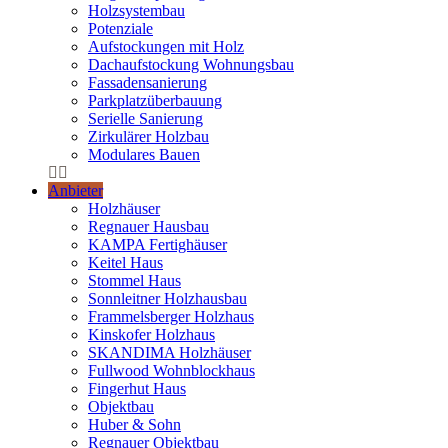
Holzsystembau
Potenziale
Aufstockungen mit Holz
Dachaufstockung Wohnungsbau
Fassadensanierung
Parkplatzüberbauung
Serielle Sanierung
Zirkulärer Holzbau
Modulares Bauen
Anbieter
Holzhäuser
Regnauer Hausbau
KAMPA Fertighäuser
Keitel Haus
Stommel Haus
Sonnleitner Holzhausbau
Frammelsberger Holzhaus
Kinskofer Holzhaus
SKANDIMA Holzhäuser
Fullwood Wohnblockhaus
Fingerhut Haus
Objektbau
Huber & Sohn
Regnauer Objektbau