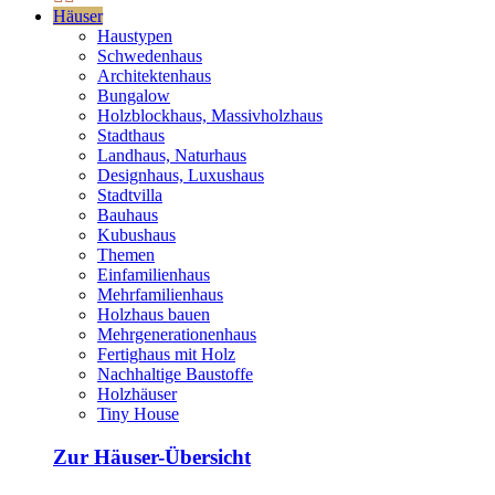
Häuser
Haustypen
Schwedenhaus
Architektenhaus
Bungalow
Holzblockhaus, Massivholzhaus
Stadthaus
Landhaus, Naturhaus
Designhaus, Luxushaus
Stadtvilla
Bauhaus
Kubushaus
Themen
Einfamilienhaus
Mehrfamilienhaus
Holzhaus bauen
Mehrgenerationenhaus
Fertighaus mit Holz
Nachhaltige Baustoffe
Holzhäuser
Tiny House
Zur Häuser-Übersicht