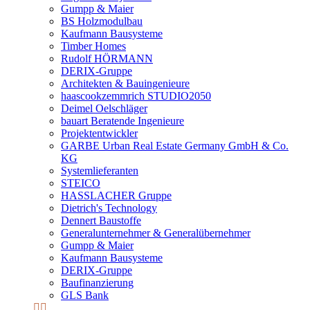
Gumpp & Maier
BS Holzmodulbau
Kaufmann Bausysteme
Timber Homes
Rudolf HÖRMANN
DERIX-Gruppe
Architekten & Bauingenieure
haascookzemmrich STUDIO2050
Deimel Oelschläger
bauart Beratende Ingenieure
Projektentwickler
GARBE Urban Real Estate Germany GmbH & Co.
KG
Systemlieferanten
STEICO
HASSLACHER Gruppe
Dietrich's Technology
Dennert Baustoffe
Generalunternehmer & Generalübernehmer
Gumpp & Maier
Kaufmann Bausysteme
DERIX-Gruppe
Baufinanzierung
GLS Bank