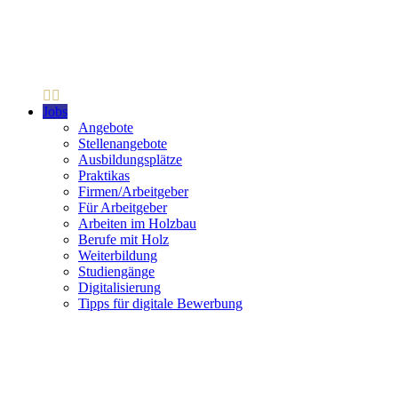
Jobs
Angebote
Stellenangebote
Ausbildungsplätze
Praktikas
Firmen/Arbeitgeber
Für Arbeitgeber
Arbeiten im Holzbau
Berufe mit Holz
Weiterbildung
Studiengänge
Digitalisierung
Tipps für digitale Bewerbung