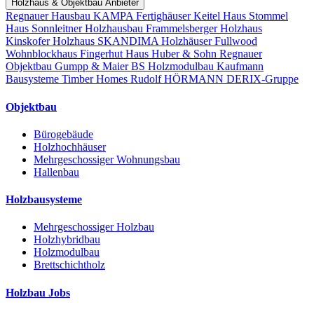
Holzhaus & Objektbau Anbieter
Regnauer Hausbau
KAMPA Fertighäuser
Keitel Haus
Stommel
Haus
Sonnleitner Holzhausbau
Frammelsberger Holzhaus
Kinskofer Holzhaus
SKANDIMA Holzhäuser
Fullwood
Wohnblockhaus
Fingerhut Haus
Huber & Sohn
Regnauer
Objektbau
Gumpp & Maier
BS Holzmodulbau
Kaufmann
Bausysteme
Timber Homes
Rudolf HÖRMANN
DERIX-Gruppe
Objektbau
Bürogebäude
Holzhochhäuser
Mehrgeschossiger Wohnungsbau
Hallenbau
Holzbausysteme
Mehrgeschossiger Holzbau
Holzhybridbau
Holzmodulbau
Brettschichtholz
Holzbau Jobs