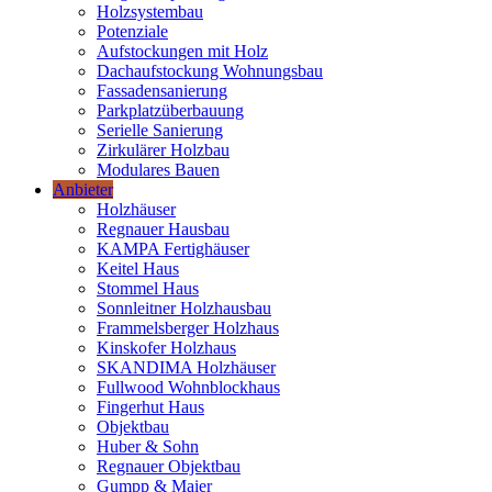
Holzsystembau
Potenziale
Aufstockungen mit Holz
Dachaufstockung Wohnungsbau
Fassadensanierung
Parkplatzüberbauung
Serielle Sanierung
Zirkulärer Holzbau
Modulares Bauen
Anbieter
Holzhäuser
Regnauer Hausbau
KAMPA Fertighäuser
Keitel Haus
Stommel Haus
Sonnleitner Holzhausbau
Frammelsberger Holzhaus
Kinskofer Holzhaus
SKANDIMA Holzhäuser
Fullwood Wohnblockhaus
Fingerhut Haus
Objektbau
Huber & Sohn
Regnauer Objektbau
Gumpp & Maier