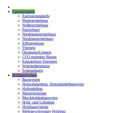
Energiesparen
Energiestandards
Plusenergiehaus
Nullenergiehaus
Passivhaus
Niedrigstenergiehaus
Niedrigenergiehaus
Effizienzhaus
Themen
Ökologisch bauen
CO2 neutrales Bauen
Erneuerbare Energien
Wärmedämmung
Solaranlagen
Holzbauweisen
Bauweisen
Holzrahmenbau, Holzständerbauweise
Holztafelbau
Massivholzbau
Blockbohlenbauweise
Holz- und Lehmbau
Holzbausysteme
Mehrgeschossiger Holzbau