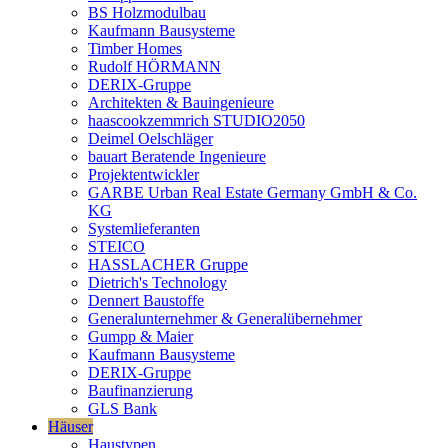
BS Holzmodulbau
Kaufmann Bausysteme
Timber Homes
Rudolf HÖRMANN
DERIX-Gruppe
Architekten & Bauingenieure
haascookzemmrich STUDIO2050
Deimel Oelschläger
bauart Beratende Ingenieure
Projektentwickler
GARBE Urban Real Estate Germany GmbH & Co.
KG
Systemlieferanten
STEICO
HASSLACHER Gruppe
Dietrich's Technology
Dennert Baustoffe
Generalunternehmer & Generalübernehmer
Gumpp & Maier
Kaufmann Bausysteme
DERIX-Gruppe
Baufinanzierung
GLS Bank
Häuser
Haustypen