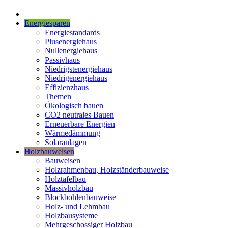
Energiesparen
Energiestandards
Plusenergiehaus
Nullenergiehaus
Passivhaus
Niedrigstenergiehaus
Niedrigenergiehaus
Effizienzhaus
Themen
Ökologisch bauen
CO2 neutrales Bauen
Erneuerbare Energien
Wärmedämmung
Solaranlagen
Holzbauweisen
Bauweisen
Holzrahmenbau, Holzständerbauweise
Holztafelbau
Massivholzbau
Blockbohlenbauweise
Holz- und Lehmbau
Holzbausysteme
Mehrgeschossiger Holzbau