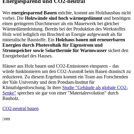
Energiesparend und CO2-neutral
Wer
energiesparend Bauen
möchte, kommt am Holzhausbau nicht
vorbei. Die
Holzwände sind hoch wärmegedämmt
und benötigen
einen geringeren Durchmesser als ein Mauerwerk bei gleicher
Wärmedämmleistung. Bereits bei der Produktion des Werkstoffes
Holz wird lediglich ein Bruchteil an Energie aufgewandt als für
mineralische Baustoffe. Ein
Holzhaus bauen mit erneuerbaren
Energien durch Photovoltaik für Eigenstrom und
Stromspeicher sowie Solarthermie für Warmwasser
sichert den
Energiebedarf des Hauses.
Häuser aus Holz bauen und CO2-Emissionen einsparen – das
würde funktionieren um den CO2-Ausstoß beim Bauen drastisch zu
reduzieren. Zu diesem Ergebnis kommt ein Team aus Forschenden
der Yale University und dem Potsdam-Institut für
Klimafolgenforschung. In ihrer
Studie "Gebäude als globale CO2-
Senke"
sprechen sie gar von einer "Materialrevolution" durch
Bauholz.
CO2-neutral bauen