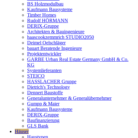
BS Holzmodulbau
Kaufmann Bausysteme
Timber Homes
Rudolf HÖRMANN
DERIX-Gruppe
Architekten & Bauingenieure
haascookzemmrich STUDIO2050
Deimel Oelschläger
bauart Beratende Ingenieure
Projektentwickler
GARBE Urban Real Estate Germany GmbH & Co.
KG
Systemlieferanten
STEICO
HASSLACHER Gruppe
Dietrich's Technology
Dennert Baustoffe
Generalunternehmer & Generalübernehmer
Gumpp & Maier
Kaufmann Bausysteme
DERIX-Gruppe
Baufinanzierung
GLS Bank
Häuser
Haustypen