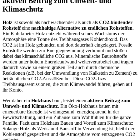
aktiven Beitrag zum Umwelt- und
Klimaschutz
Holz
ist sowohl als nachwachsender als auch als
CO2-bindender
Rohstoff
eine
nachhaltige Alternative zu endlichen Rohstoffen
.
Ein Kubikmeter Holz entzieht während seines Wachstums der
Atmosphäre eine Tonne des Treibhausgases Kohlendioxid. Das
CO2 ist im Holz gebunden und dort dauerhaft eingelagert. Fossile
Rohstoffe werden zur Energiegewinnung verbrannt und stoßen
dabei das klimaschädliche CO2 aus. Mineralische Baurohstoffe
werden unter hohem Energieaufwand weiterverarbeitet und tragen
dadurch sowie zu einem großen Teil auch durch chemische
Reaktionen (z.B. bei der Umwandlung von Kalkstein zu Zement) zu
beträchtlichen CO2-Ausstößen bei. Diese CO2- bzw.
Treibhausgasemissionen, die zum Klimawandel führen, gehen auf
ihr Konto.
Wer daher ein
Holzhaus
baut, leistet einen
aktiven Beitrag zum
Umwelt- und Klimaschutz
. Ein Öko-Holzhaus bauen mit
erneuerbare Energie ist wohngesund, energiesparend in der
Bewirtschaftung, und ein Zuhause zum Wohlfühlen für die ganze
Familie. Fazit zum Holzhaus Bauen und Vorteil zum Klimaschutz:
Solange Holz als Werk- und Baustoff in Verwendung ist, bleibt der
Kohlenstoff gespeichert und die Atmosphäre vom entzogenen CO2
entlastet.