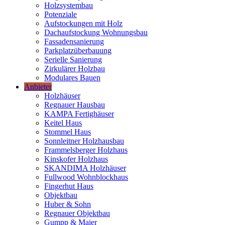
Holzsystembau
Potenziale
Aufstockungen mit Holz
Dachaufstockung Wohnungsbau
Fassadensanierung
Parkplatzüberbauung
Serielle Sanierung
Zirkulärer Holzbau
Modulares Bauen
Anbieter
Holzhäuser
Regnauer Hausbau
KAMPA Fertighäuser
Keitel Haus
Stommel Haus
Sonnleitner Holzhausbau
Frammelsberger Holzhaus
Kinskofer Holzhaus
SKANDIMA Holzhäuser
Fullwood Wohnblockhaus
Fingerhut Haus
Objektbau
Huber & Sohn
Regnauer Objektbau
Gumpp & Maier