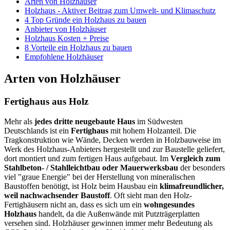
Arten von Holzhäuser
Holzhaus - Aktiver Beitrag zum Umwelt- und Klimaschutz
4 Top Gründe ein Holzhaus zu bauen
Anbieter von Holzhäuser
Holzhaus Kosten + Preise
8 Vorteile ein Holzhaus zu bauen
Empfohlene Holzhäuser
Arten von Holzhäuser
Fertighaus aus Holz
Mehr als
jedes dritte neugebaute Haus
im Südwesten
Deutschlands ist ein
Fertighaus
mit hohem Holzanteil. Die
Tragkonstruktion wie Wände, Decken werden in Holzbauweise im
Werk des Holzhaus-Anbieters hergestellt und zur Baustelle geliefert,
dort montiert und zum fertigen Haus aufgebaut. Im
Vergleich zum
Stahlbeton- / Stahlleichtbau oder Mauerwerksbau
der besonders
viel "graue Energie" bei der Herstellung von mineralischen
Baustoffen benötigt, ist Holz beim Hausbau ein
klimafreundlicher,
weil nachwachsender Baustoff
. Oft sieht man den Holz-
Fertighäusern nicht an, dass es sich um ein
wohngesundes
Holzhaus
handelt, da die Außenwände mit Putzträgerplatten
versehen sind. Holzhäuser gewinnen immer mehr Bedeutung als