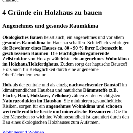
4 Gründe ein Holzhaus zu bauen
Angenehmes und gesundes Raumklima
Ökologisches Bauen
heisst auch, ein angenehmes und vor allem
gesundes Raumklima
im Haus zu schaffen. Schließlich verbringen
die
Bewohner eines Hauses ca. 80 - 90 % ihrer Lebenszeit in
geschlossenen Räumen
. Die
feuchtigkeitsregulierende
Zellstruktur
von Holz gewährleistet ein
angenehmes Wohnklima
im Holzhaus/Holzfertighaus
. Zudem sorgt der haptische Baustoff
Holz auch für Behaglichkeit durch eine angenehme
Oberflächentemperatur.
Holz
als der zentrale und als einzig
nachwachsender Baustoff
im
klimafreundlichen Hausbau und natürliche
Dämmstoffe (z.B.
Flachs, Hanf, Holzfaser, Zellulose)
zählen zu den wichtigsten
Naturprodukten im Hausbau
. Sie minimieren gesundheitliche
Risiken, sorgen für ein
angenehmes Wohnklima und schonen
wertvolle endliche fossile und mineralische Ressourcen
. Die für
den Menschen so wichtige Wohngesundheit ist garantiert durch den
Bau eines ökologischen Holzhauses zum Aufatmen.
Wohngesund Wohnen