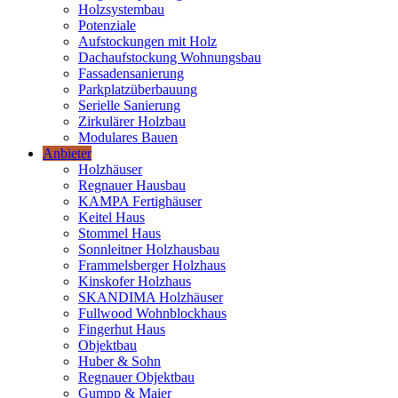
Holzsystembau
Potenziale
Aufstockungen mit Holz
Dachaufstockung Wohnungsbau
Fassadensanierung
Parkplatzüberbauung
Serielle Sanierung
Zirkulärer Holzbau
Modulares Bauen
Anbieter
Holzhäuser
Regnauer Hausbau
KAMPA Fertighäuser
Keitel Haus
Stommel Haus
Sonnleitner Holzhausbau
Frammelsberger Holzhaus
Kinskofer Holzhaus
SKANDIMA Holzhäuser
Fullwood Wohnblockhaus
Fingerhut Haus
Objektbau
Huber & Sohn
Regnauer Objektbau
Gumpp & Maier