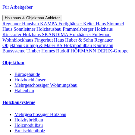
Für Arbeitgeber
Holzhaus & Objektbau Anbieter
Regnauer Hausbau
KAMPA Fertighäuser
Keitel Haus
Stommel
Haus
Sonnleitner Holzhausbau
Frammelsberger Holzhaus
Kinskofer Holzhaus
SKANDIMA Holzhäuser
Fullwood
Wohnblockhaus
Fingerhut Haus
Huber & Sohn
Regnauer
Objektbau
Gumpp & Maier
BS Holzmodulbau
Kaufmann
Bausysteme
Timber Homes
Rudolf HÖRMANN
DERIX-Gruppe
Objektbau
Bürogebäude
Holzhochhäuser
Mehrgeschossiger Wohnungsbau
Hallenbau
Holzbausysteme
Mehrgeschossiger Holzbau
Holzhybridbau
Holzmodulbau
Brettschichtholz