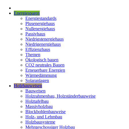
Energiesparen
Energiestandards
Plusenergiehaus
Nullenergiehaus
Passivhaus
Niedrigstenergiehaus
Niedrigenergiehaus
Effizienzhaus
Themen
Ökologisch bauen
CO2 neutrales Bauen
Erneuerbare Energien
Wärmedämmung
Solaranlagen
Holzbauweisen
Bauweisen
Holzrahmenbau, Holzständerbauweise
Holztafelbau
Massivholzbau
Blockbohlenbauweise
Holz- und Lehmbau
Holzbausysteme
Mehrgeschossiger Holzbau