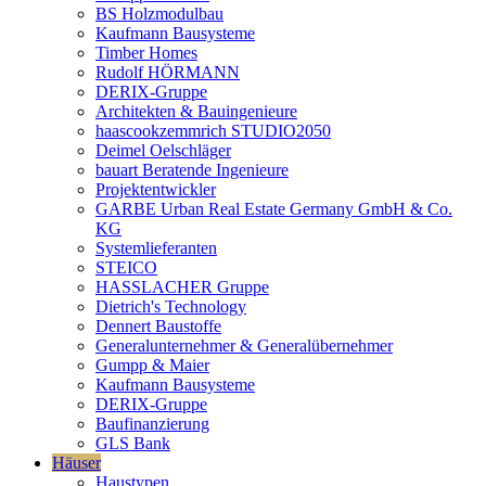
BS Holzmodulbau
Kaufmann Bausysteme
Timber Homes
Rudolf HÖRMANN
DERIX-Gruppe
Architekten & Bauingenieure
haascookzemmrich STUDIO2050
Deimel Oelschläger
bauart Beratende Ingenieure
Projektentwickler
GARBE Urban Real Estate Germany GmbH & Co.
KG
Systemlieferanten
STEICO
HASSLACHER Gruppe
Dietrich's Technology
Dennert Baustoffe
Generalunternehmer & Generalübernehmer
Gumpp & Maier
Kaufmann Bausysteme
DERIX-Gruppe
Baufinanzierung
GLS Bank
Häuser
Haustypen